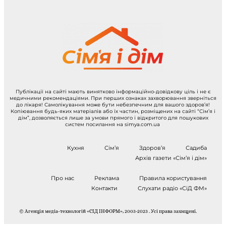
Публікації на сайті мають винятково інформаційно-довідкову ціль і не є
медичними рекомендаціями. При перших ознаках захворювання зверніться
до лікаря! Самолікування може бути небезпечним для вашого здоров’я!
Копіювання будь-яких матеріалів або їх частин, розміщених на сайті “Сім’я і
дім”, дозволяється лише за умови прямого і відкритого для пошукових
систем посилання на simya.com.ua
Кухня
Сім’я
Здоров’я
Садиба
Архів газети «Сім’я і дім»
Про нас
Реклама
Правила користування
Контакти
Слухати радіо «СіД ФМ»
© Агенція медіа-технологій «СІД ІНФОРМ», 2003-2023 . Усі права захищені.