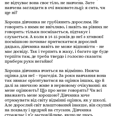
не відчуває вона своє тіло, не навчена. Зате
навчена заглядати в очі виховательці: я сита, чи
ще ні?
Хороша дівчинка не грубіянить дорослим. Не
говорить з ними не ввічливо, і навіть на рівних не
говорить: тільки посміхається, підтакує і
слухається. А коли в 14-15 років до неї з хтивоюї
посмішкою починає притискатися дорослий
дядько, дівчинка навіть не може відповісти – не
має досвіду. Так і терпить в жаху, і багато ще буде
терпіти там, де треба твердо і голосно сказати:
прибери руки негайно!
Хороша дівчинка вчиться на відмінно. Нижча
оцінка для неї – трагедія. За роки навчання вона
так звикає орієнтуватися на оцінки інших, що й
далі за звичкою живе в нервовому очікуванні: як
мене оцінюють? Що про мене говорять? Чи всі
вважають мене хорошою? Дівчинка хоче
отримувати від світу відмінні оцінки, як у школі.
Але дорослий світ влаштований інакше, він скупий
на похвалу і щедрий на стусани. Дівчинка
страждає і п’є заспокійливе, якщо не щось