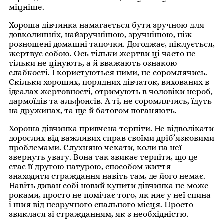
міцніше.
Хороша дівчинка намагається бути зручною для
довколишніх, найзручнішою, зручнішою, ніж
розношені домашні тапочки. Догоджає, піклується,
жертвує собою. Ось тільки жертви ці часто не
тільки не цінують, а й вважають ознакою
слабкості. І користуються ними, не соромлячись.
Скільки хороших, порядних дівчаток, вихованих в
ідеалах жертовності, отримують в чоловіки нероб,
дармоїдів та альфонсів. А ті, не соромлячись, їдуть
на дружинах, та ще й батогом поганяють.
Хороша дівчинка привчена терпіти. Не відволікати
дорослих від важливих справ своїми дріб’язковими
проблемами. Слухняно чекати, коли на неї
звернуть увагу. Вона так звикає терпіти, що це
стає її другою натурою, способом життя –
знаходити страждання навіть там, де його немає.
Навіть диван собі новий купити дівчинка не може
роками, просто не помічає того, як ниє у неї спина
і шия від незручного спального місця. Просто
звиклася зі стражданням, як з необхідністю.