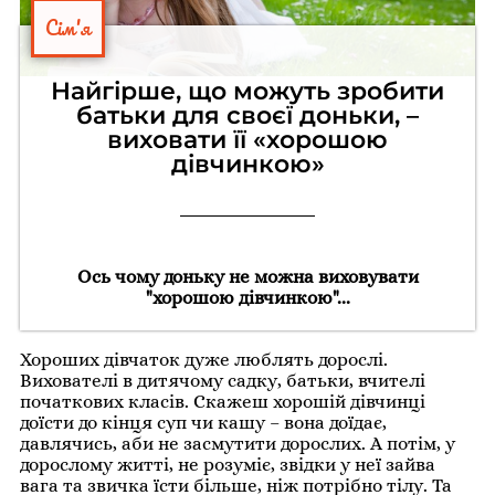
Сім'я
Найгірше, що можуть зробити
батьки для своєї доньки, –
виховати її «хорошою
дівчинкою»
Ось чому доньку не можна виховувати
"хорошою дівчинкою"...
Хороших дівчаток дуже люблять дорослі.
Вихователі в дитячому садку, батьки, вчителі
початкових класів. Скажеш хорошій дівчинці
доїсти до кінця суп чи кашу – вона доїдає,
давлячись, аби не засмутити дорослих. А потім, у
дорослому житті, не розуміє, звідки у неї зайва
вага та звичка їсти більше, ніж потрібно тілу. Та