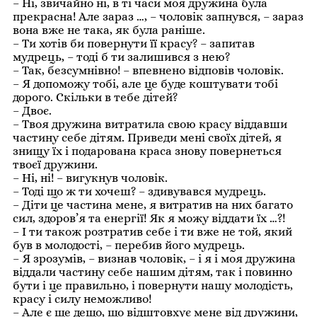
– Ні, звичайно ні, в ті часи моя дружина була
прекрасна! Але зараз …, – чоловік запнувся, – зараз
вона вже не така, як була раніше.
– Ти хотів би повернути її красу? – запитав
мудрець, – тоді б ти залишився з нею?
– Так, безсумнівно! – впевнено відповів чоловік.
– Я допоможу тобі, але це буде коштувати тобі
дорого. Скільки в тебе дітей?
– Двоє.
– Твоя дружина витратила свою красу віддавши
частину себе дітям. Приведи мені своїх дітей, я
знищу їх і подарована краса знову повернеться
твоєї дружини.
– Ні, ні! – вигукнув чоловік.
– Тоді що ж ти хочеш? – здивувався мудрець.
– Діти це частина мене, я витратив на них багато
сил, здоров’я та енергії! Як я можу віддати їх …?!
– І ти також розтратив себе і ти вже не той, який
був в молодості, – перебив його мудрець.
– Я зрозумів, – визнав чоловік, – і я і моя дружина
віддали частину себе нашим дітям, так і повинно
бути і це правильно, і повернути нашу молодість,
красу і силу неможливо!
– Але є ще дещо, що відштовхує мене від дружини,