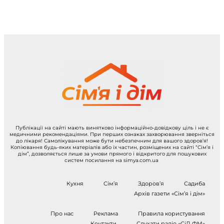
Публікації на сайті мають винятково інформаційно-довідкову ціль і не є
медичними рекомендаціями. При перших ознаках захворювання зверніться
до лікаря! Самолікування може бути небезпечним для вашого здоров’я!
Копіювання будь-яких матеріалів або їх частин, розміщених на сайті “Сім’я і
дім”, дозволяється лише за умови прямого і відкритого для пошукових
систем посилання на simya.com.ua
Кухня
Сім’я
Здоров’я
Садиба
Архів газети «Сім’я і дім»
Про нас
Реклама
Правила користування
Контакти
Слухати радіо «СіД ФМ»