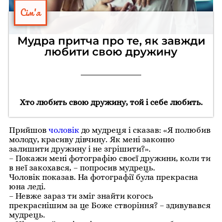
Сім'я
Мудра притча про те, як завжди
любити свою дружину
Хто любить свою дружину, той і себе любить.
Прийшов
чоловік
до мудреця і сказав: «Я полюбив
молоду, красиву дівчину. Як мені законно
залишити дружину і не згрішити?».
– Покажи мені фотографію своєї дружини, коли ти
в неї закохався, – попросив мудрець.
Чоловік показав. На фотографії була прекрасна
юна леді.
– Невже зараз ти зміг знайти когось
прекраснішим за це Боже створіння? – здивувався
мудрець.