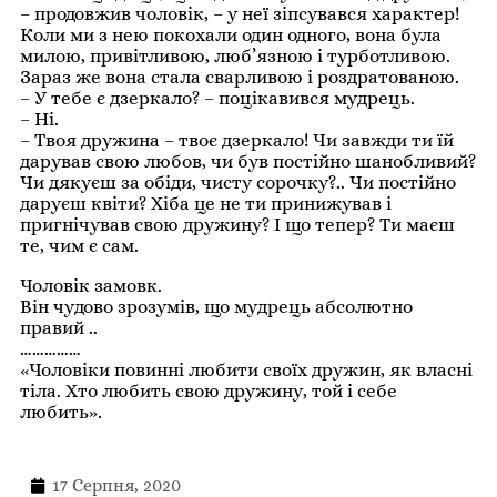
– продовжив чоловік, – у неї зіпсувався характер!
Коли ми з нею покохали один одного, вона була
милою, привітливою, люб’язною і турботливою.
Зараз же вона стала сварливою і роздратованою.
– У тебе є дзеркало? – поцікавився мудрець.
– Ні.
– Твоя дружина – твоє дзеркало! Чи завжди ти їй
дарував свою любов, чи був постійно шанобливий?
Чи дякуєш за обіди, чисту сорочку?.. Чи постійно
даруєш квіти? Хіба це не ти принижував і
пригнічував свою дружину? І що тепер? Ти маєш
те, чим є сам.
Чоловік замовк.
Він чудово зрозумів, що мудрець абсолютно
правий ..
……………
«Чоловіки повинні любити своїх дружин, як власні
тіла. Хто любить свою дружину, той і себе
любить».
17 Серпня, 2020