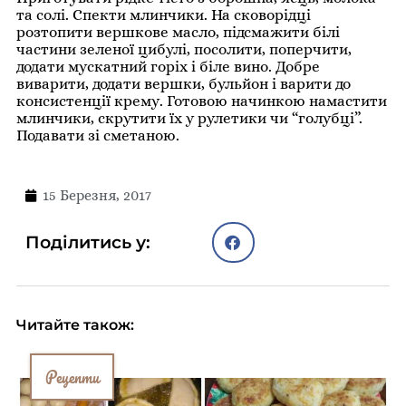
та солі. Спекти млинчики. На сковорідці
розтопити вершкове масло, підсмажити білі
частини зеленої цибулі, посолити, поперчити,
додати мускатний горіх і біле вино. Добре
виварити, додати вершки, бульйон і варити до
консистенції крему. Готовою начинкою намастити
млинчики, скрутити їх у рулетики чи “голубці”.
Подавати зі сметаною.
15 Березня, 2017
Поділитись у:
Читайте також:
Рецепти