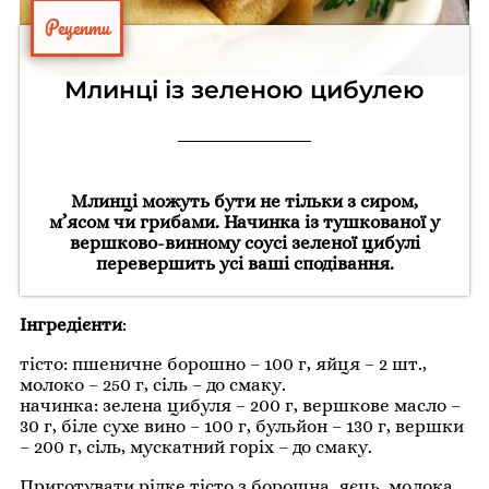
Рецепти
Млинці із зеленою цибулею
Млинці можуть бути не тільки з сиром,
м’ясом чи грибами. Начинка із тушкованої у
вершково-винному соусі зеленої цибулі
перевершить усі ваші сподівання.
Інгредієнти
:
тісто: пшеничне борошно – 100 г, яйця – 2 шт.,
молоко – 250 г, сіль – до смаку.
начинка: зелена цибуля – 200 г, вершкове масло –
30 г, біле сухе вино – 100 г, бульйон – 130 г, вершки
– 200 г, сіль, мускатний горіх – до смаку.
Приготувати рідке тісто з борошна, яєць, молока