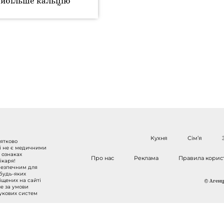
айбільше кальцію
Кухня
Сім’я
нятково
 і не є медичними
 ознаках
Про нас
Реклама
Правила корис
ікаря!
безпечним для
 будь-яких
міщених на сайті
© Агенці
ше за умови
шукових систем