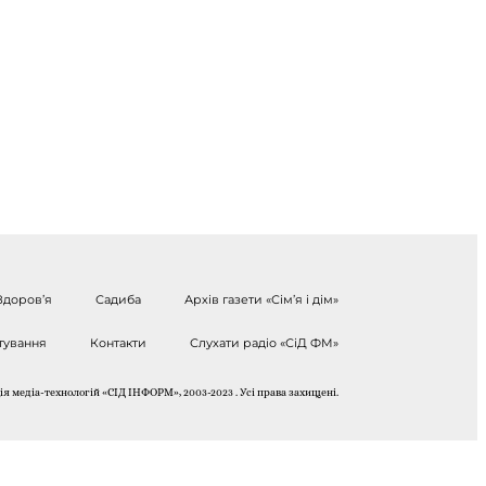
Здоров’я
Садиба
Архів газети «Сім’я і дім»
тування
Контакти
Слухати радіо «СіД ФМ»
я медіа-технологій «СІД ІНФОРМ», 2003-2023 . Усі права захищені.