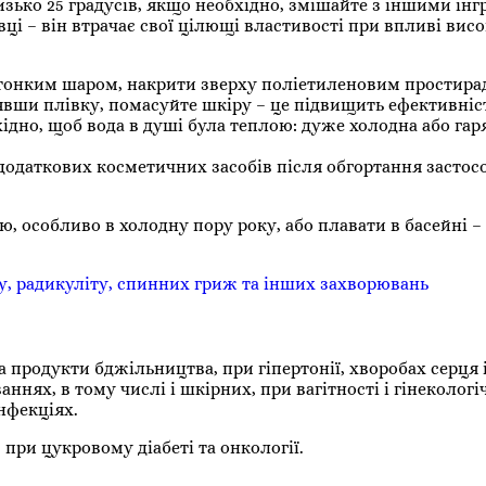
изько 25 градусів, якщо необхідно, змішайте з іншими інг
ці – він втрачає свої цілющі властивості при впливі вис
 тонким шаром, накрити зверху поліетиленовим простира
явши плівку, помасуйте шкіру – це підвищить ефективніс
дно, щоб вода в душі була теплою: дуже холодна або гар
додаткових косметичних засобів після обгортання застос
ю, особливо в холодну пору року, або плавати в басейні –
у, радикуліту, спинних гриж та інших захворювань
 продукти бджільництва, при гіпертонії, хворобах серця 
ннях, в тому числі і шкірних, при вагітності і гінеколог
нфекціях.
 при цукровому діабеті та онкології.