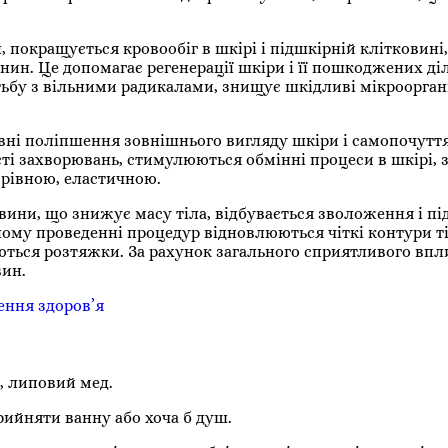
покращується кровообіг в шкірі і підшкірній клітковині,
нин. Це допомагає регенерації шкіри і її пошкоджених ді
тьбу з вільними радикалами, знищує шкідливі мікроорган
вні поліпшення зовнішнього вигляду шкіри і самопочуття
сті захворювань, стимулюються обмінні процеси в шкірі, 
, рівною, еластичною.
вини, що знижує масу тіла, відбувається зволоження і п
ому проведенні процедур відновлюються чіткі контури ті
ються розтяжки. За рахунок загального сприятливого впли
вин.
ення здоров’я
, липовий мед.
рийняти ванну або хоча б душ.