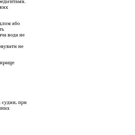
редієнтами.
оких
длом або
ть
яча вода не
овувати не
 краще
і судин, при
ічних