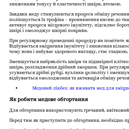
зниженням тонусу й еластичності шкіри, втомою.
Завдяки меду стимулюються процеси обміну речовин, 
поліпшується їх трофіка – проникнення кисню до тка
активує процеси місцевого імунітету, підсилює боро
шкірі і омолоджує шкірні покриви.
При регулярному проведенні процедур ви помітите я
Відбувається зміцнення імунітету і зниження кілько
чому вона і набуває здорового вигляду, стає гладкою
Зменшується набряклість шкіри та підшкірної клітко
шкіри, розгладження дрібний зморшок. При регулярн
усуваються дрібні рубці, вузлики целюліту і зменшу
відбувається омолодження та активація обміну речо
Медовий лікбез: як вживати мед для зміцн
Як робити медове обгортання
Для обгортання використовують гречаний, квітковий
Перед тим як приступити до обгортання, необхідно п