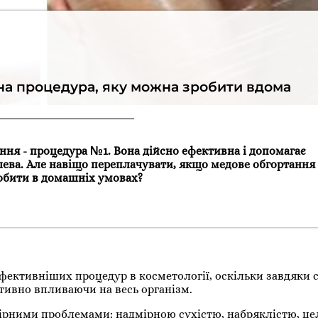
на процедура, яку можна зробити вдома
ання - процедура №1. Вона дійсно ефективна і допомагає
шева. Але навіщо переплачувати, якщо медове обгортання
бити в домашніх умовах?
фективніших процедур в косметології, оскільки завдяки 
тивно впливаючи на весь організм.
ірними проблемами: надмірною сухістю, набряклістю, це