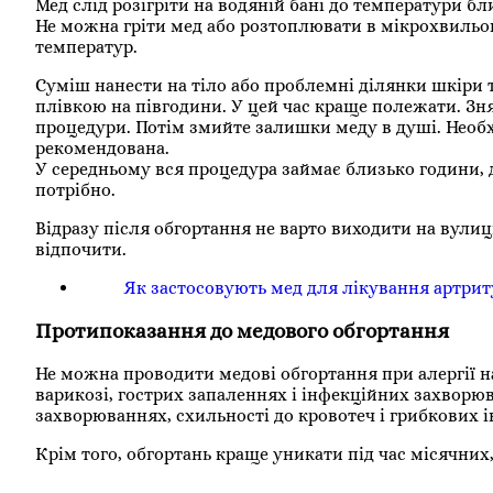
Мед слід розігріти на водяній бані до температури бл
Не можна гріти мед або розтоплювати в мікрохвильов
температур.
Суміш нанести на тіло або проблемні ділянки шкіри
плівкою на півгодини. У цей час краще полежати. Зн
процедури. Потім змийте залишки меду в душі. Необхі
рекомендована.
У середньому вся процедура займає близько години, 
потрібно.
Відразу після обгортання не варто виходити на вулиц
відпочити.
Як застосовують мед для лікування артрит
Протипоказання до медового обгортання
Не можна проводити медові обгортання при алергії на
варикозі, гострих запаленнях і інфекційних захворюва
захворюваннях, схильності до кровотеч і грибкових і
Крім того, обгортань краще уникати під час місячних,