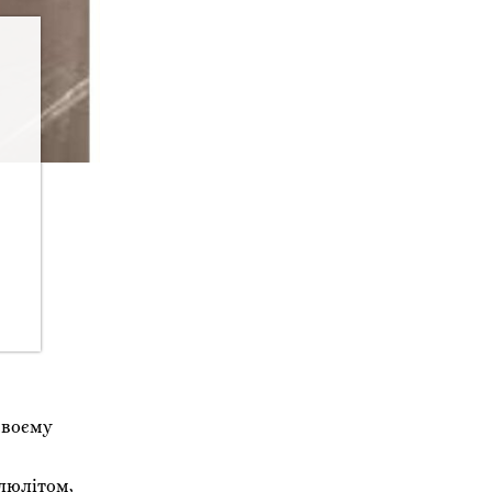
своєму
люлітом,