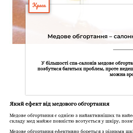
Краса
Медове обгортання – салон
У більшості спа-салонів медове обгорт
позбутися багатьох проблем, проте неде
можна зро
Який ефект від медового обгортання
Медове обгортання є однією з найактивніших та найе
складу мед майже повністю всотується у шкіру, пози
Медове обгортання ефективно бореться з різними шк