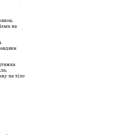
лянок,
ізми на
.
завдяки
ідтяжка
ла,
ву на тіло