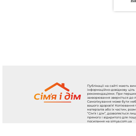
н
Публікації на сайті мають ви
інформаційно-довідкову ціль
рекомендаціями. При перших
захворювання зверніться до л
Самолікування може бути не
вашого здоров’я! Копіювання
матеріалів або їх частин, роз
“Сім’я і дім”, дозволяється ли
прямого і відкритого для по
посилання на simya.com.ua