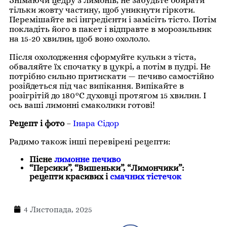
Знімаючи цедру з лимонів, не забудьте обирати
тільки жовту частину, щоб уникнути гіркоти.
Перемішайте всі інгредієнти і замісіть тісто. Потім
покладіть його в пакет і відправте в морозильник
на 15-20 хвилин, щоб воно охололо.
Після охолодження сформуйте кульки з тіста,
обваляйте їх спочатку в цукрі, а потім в пудрі. Не
потрібно сильно притискати — печиво самостійно
розійдеться під час випікання. Випікайте в
розігрітій до 180°C духовці протягом 15 хвилин. І
ось ваші лимонні смаколики готові!
Рецепт і фото
–
Інара Сідор
Радимо також інші перевірені рецепти:
Пісне
лимонне печиво
“Персики”, “Вишеньки”, “Лимончики”:
рецепти красивих і
смачних тістечок
4 Листопада, 2025