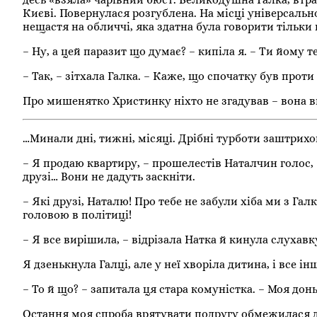
Києві. Повернулася розгублена. На місці універсальн
нещастя на обличчі, яка здатна була говорити тільки п
– Ну, а цей паразит що думає? – кипіла я. – Ти йому 
– Так, – зітхала Галка. – Каже, що спочатку був проти
Про мишенятко Христинку ніхто не згадував – вона в
…Минали дні, тижні, місяці. Дрібні турботи заштрих
– Я продаю квартиру, – прошелестів Наталчин голос,
друзі… Вони не дадуть заскніти.
– Які друзі, Наталю! Про тебе не забули хіба ми з Гал
головою в політиці!
– Я все вирішила, – відрізала Натка й кинула слухавк
Я дзенькнула Галці, але у неї хворіла дитина, і все і
– То й що? – запитала ця стара комуністка. – Моя донь
Остання моя спроба врятувати подругу обмежилася 