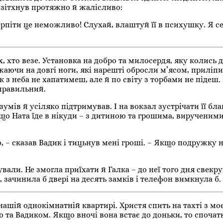
и зітхнув протяжно й жалісливо:
рпіти це неможливо! Слухай, влаштуй її в психушку. Я се
, хто везе. Установка на добро та милосердя, яку колись 
ажаючи на довгі ноги, які нарешті обросли м’ясом, приліп
 з неба не хапатимеш, але й по світу з торбами не підеш. 
 правильний.
мів й усіляко підтримував. І на вокзал зустрічати її бла
 що Ната їде в нікуди – з дитиною та грошима, вирученими
, – сказав Вадик і тицьнув мені гроші. – Якщо подружку 
ували. Не змогла приїхати й Галка – до неї того дня свекр
 зачинила б двері на десять замків і телефон вимкнула б.
ашій однокімнатній квартирі. Христя спить на тахті з мо
ою та Вадиком. Якщо вночі вона встає до доньки, то спочат