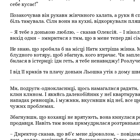
себе кусає!”
Позакочував він рукави жінчиного халата, а руки й с
біль тамувала. Сіли вони на кухні, відкоркували пля
– Я тебе з донькою люблю, – сказав Олексій. – І ніко
вихід один – змиритися з тим, що в мене тепер дві сім‘
Не знаю, що зробила б на місці Нати хитріша жінка. М
блудного котяру, щоб збагнув, кого втрачає. Чи запле
билася в істериці: іди геть, я тебе ненавиджу! Розлуч
І від її криків та плачу доньки Льошка утік з дому ш
Ми, подруги-однокласниці, щось намагалися радити, 
клин клином. І якийсь далекобійник у неї квартирував
нападах ревнощів, і мужики, вкусивши від неї, все 
чужих проблемах.
Збагнувши, що коханці не врятують, вона кинулася ро
продавця. Навіть там вона примудрилася розтринькат
– Директор сказав, що вб‘є мене діроколом, – повідо
десь «взяла» чарівний бюст. Великодушна Галка, втр