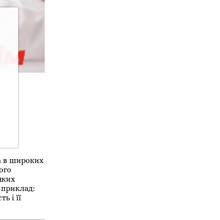
а в широких
ого
яких
 приклад:
ь і її