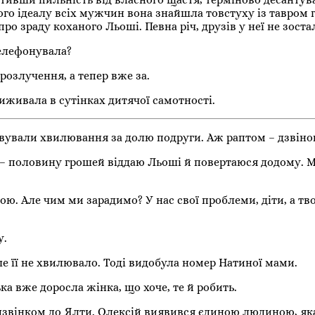
ого ідеалу всіх мужчин вона знайшла товстуху із тавром 
ро зраду коханого Льоші. Певна річ, друзів у неї не зоста
телефонувала?
 розлучення, а тепер вже за.
иживала в сутінках дитячої самотності.
овували хвилювання за долю подруги. Аж раптом – дзвіно
 – половину грошей віддаю Льоші й повертаюся додому. М
кою. Але чим ми зарадимо? У нас свої проблеми, діти, а тв
у.
нше її не хвилювало. Тоді видобула номер Натиної мами.
ка вже доросла жінка, що хоче, те й робить.
дзвінком до Ялти. Олексій виявився єдиною людиною, як