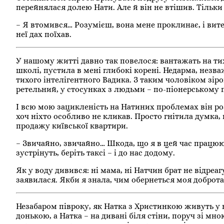
перейнялася долею Нати. Але й він не втішив. Тільк
– Я втомився… Розумієш, вона мене проклинає, і вите
неї дах поїхав.
У нашому житті давно так повелося: вантажать на тих
школі, пустила в мені глибокі корені. Недарма, незв
тихого інтелігентного Вадика. З таким чоловіком зірок
ретельний, у стосунках з людьми – по-піонерському
І всю мою зацикленість на Натиних проблемах він розу
хоч ніхто особливо не кликав. Просто гнітила думка,
продажу київської квартири.
– Звичайно, звичайно… Шкода, що я в цей час працюю
зустрінуть, беріть таксі – і до нас додому.
Як у воду дивився: ні мама, ні Натчин брат не відреаг
заявилася. Якби я знала, чим обернеться моя доброта,
Незабаром півроку, як Натка з Христинкою живуть у н
донькою, а Натка – на дивані біля стіни, поруч зі мн