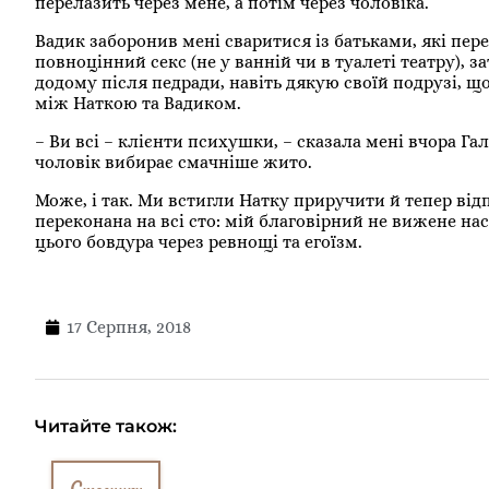
перелазить через мене, а потім через чоловіка.
Вадик заборонив мені сваритися із батьками, які пере
повноцінний секс (не у ванній чи в туалеті театру), 
додому після педради, навіть дякую своїй подрузі, щ
між Наткою та Вадиком.
– Ви всі – клієнти психушки, – сказала мені вчора Галк
чоловік вибирає смачніше жито.
Може, і так. Ми встигли Натку приручити й тепер від
переконана на всі сто: мій благовірний не вижене нас 
цього бовдура через ревнощі та егоїзм.
17 Серпня, 2018
Читайте також: