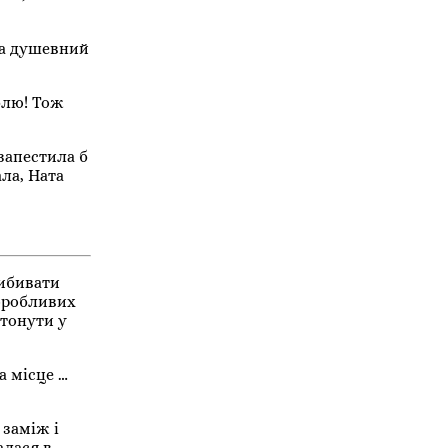
на душевний
блю! Тож
запестила б
ала, Ната
вибивати
воробливих
отонути у
а місце …
 заміж і
алася в