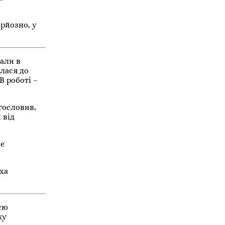
рйозно, у
дали в
илася до
В роботі –
гословив,
 від
не
уха
єю
ку