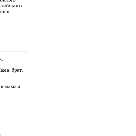
глибокого
лося.
к.
ама, брат,
оя мама з
а