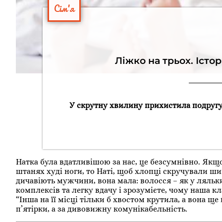
Сім'я
Ліжко на трьох. Істо
У скрутну хвилину прихистила подругу.
Натка була вдатливішою за нас, це безсумнівно. Якщ
штанях худі ноги, то Наті, щоб хлопці скручували шию,
дичавіють мужчини, вона мала: волосся – як у ляльки,
комплексів та легку вдачу і зрозумієте, чому наша к
“Інша на її місці тільки б хвостом крутила, а вона ще
п’ятірки, а за дивовижну комунікабельність.