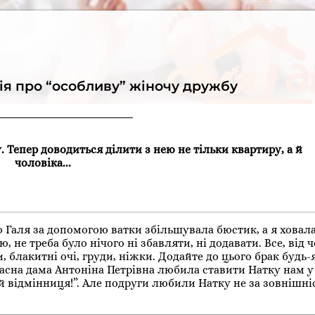
рія про “особливу” жіночу дружбу
 Тепер доводиться ділити з нею не тільки квартиру, а й
чоловіка...
о Галя за допомогою ватки збільшувала бюстик, а я ховал
 не треба було нічого ні збавляти, ні додавати. Все, від ч
 блакитні очі, груди, ніжки. Додайте до цього брак будь-
ласна дама Антоніна Петрівна любила ставити Натку нам у
 й відмінниця!”. Але подруги любили Натку не за зовнішніст