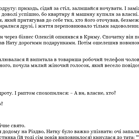
одругу: приходь, сідай за стіл, залишайся ночувати. І зам
 доволі успішно, бо квартиру й машину купили за власні
, який притягував до себе тих, хто його оточував, безме
иралися друзі, і життя переповнювало тільки задоволенн
и через бізнес Олексій опинився в Криму. Спочатку він п
идав Нату дорогими подарунками. Потім ошелешив новиною
илювалася й випитала в товариша робочий телефон чолові
ного, почула милий жіночий голосок, який весело повідо
роту. І раптом спохопилися: – А ви, власне, хто?
о?
чне свято.
 додому на Різдво, Натку було важко упізнати: очі запали
истинка (їй тоді сім років виповнилося) кинулася до тата: 