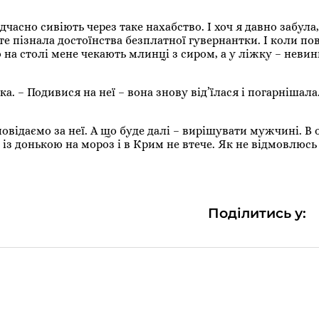
дчасно сивіють через таке нахабство. І хоч я давно забула
зате пізнала достоїнства безплатної гувернантки. І коли п
о на столі мене чекають млинці з сиром, а у ліжку – неви
а. – Подивися на неї – вона знову від’їлася і погарнішала.
повідаємо за неї. А що буде далі – вирішувати мужчині. В
із донькою на мороз і в Крим не втече. Як не відмовлюсь і
Поділитись у: