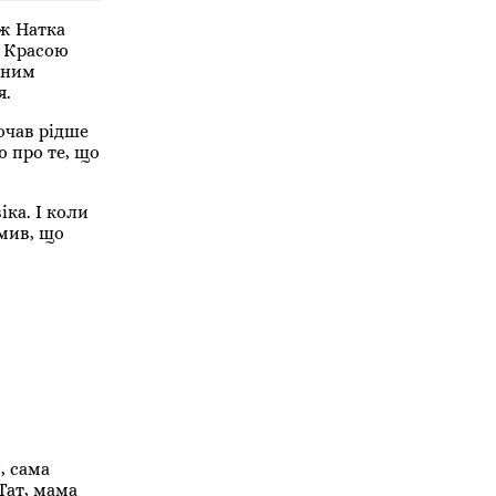
іж Натка
. Красою
жним
я.
очав рідше
 про те, що
ка. І коли
мив, що
, сама
“Тат, мама