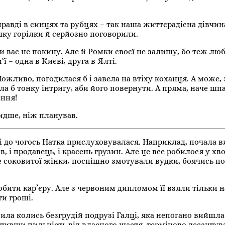
правді в синцях та рубцях – так наша життєрадісна дівчи
шку горілки й серйозно поговорили.
ли вас не покину. Але й Ромки своєї не залишу, бо теж лю
ї – одна в Києві, друга в Ялті.
ожливо, погодилася б і завела на втіху коханця. А може, 
ла б тонку інтригу, аби його повернути. А пряма, наче шп
ення!
видше, ніж планував.
і до чогось Натка прислуховувалася. Наприклад, почала 
, і продавець, і красень грузин. Але це все робилося у х
ще соковитої жінки, поспішно змотували вудки, боячись п
бити кар’єру. Але з червоним дипломом її взяли тільки н
и гроші.
мила колись безгрудій подрузі Галці, яка непогано вийшла
ативши пильність від власного щастя, терміново десантув