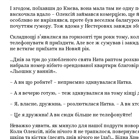
І згодом, поїхавши до Києва, вона мала там не одну п
вискочила вдало – Олексій займався комерцією, ще й
особливо не вирізнявся, проте був веселим балагуром
почуттям гумору. Тож вдома у Нестерових завжди зб
Складнощі з’явилися на горизонті три роки тому, кол
телефонувати й приїздити. Але все ж сумував і зак
не встигає приїхати на Новий рік.
…Днів за три до улюбленого свята Ната раптом розхв
набрала номер нібито орендованої квартири благовір
«Льошик у ванній».
– А ви що робите? – неприємно здивувалася Натка.
– А я вечерю готую, – теж здивувалися на тому кінці д
– Я, власне, дружина, – розлютилася Натка. – А ви хт
– Це я дружина! А ви сюди більше не телефонуйте!
Неважко уявити, як минуло для нашої подруги новорі
Коли Олексій, ніби нічого й не трапилося, повернувся
шкіра та кістки (десять днів нічого не їла!)… Бідна Хр