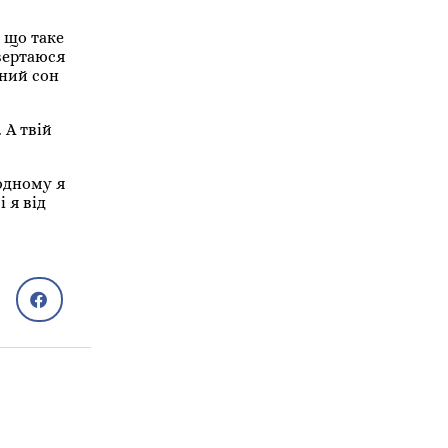
, що таке
овертаюся
нний сон
 А твій
 одному я
 я від