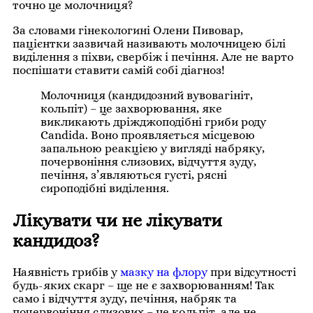
точно це молочниця?
За словами гінекологині Олени Пивовар,
пацієнтки зазвичай називають молочницею білі
виділення з піхви, свербіж і печіння. Але не варто
поспішати ставити самій собі діагноз!
Молочниця (кандидозний вувовагініт,
кольпіт) – це захворювання, яке
викликають дріжджоподібні гриби роду
Candida. Воно проявляється місцевою
запальною реакцією у вигляді набряку,
почервоніння слизових, відчуття зуду,
печіння, з’являються густі, рясні
сироподібні виділення.
Лікувати чи не лікувати
кандидоз?
Наявність грибів у
мазку на флору
при відсутності
будь-яких скарг – ще не є захворюванням! Так
само і відчуття зуду, печіння, набряк та
почервоніння слизових – це кольпіт, але не