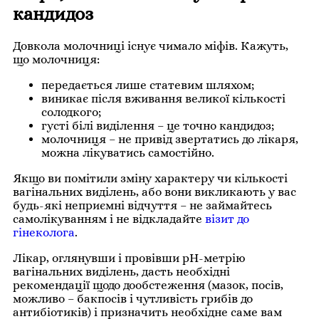
кандидоз
Довкола молочниці існує чимало міфів. Кажуть,
що молочниця:
передається лише статевим шляхом;
виникає після вживання великої кількості
солодкого;
густі білі виділення – це точно кандидоз;
молочниця – не привід звертатись до лікаря,
можна лікуватись самостійно.
Якщо ви помітили зміну характеру чи кількості
вагінальних виділень, або вони викликають у вас
будь-які неприємні відчуття – не займайтесь
самолікуванням і не відкладайте
візит до
гінеколога
.
Лікар, оглянувши і провівши рН-метрію
вагінальних виділень, дасть необхідні
рекомендації щодо дообстеження (мазок, посів,
можливо – бакпосів і чутливість грибів до
антибіотиків) і призначить необхідне саме вам