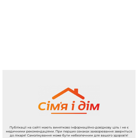
Публікації на сайті мають винятково інформаційно-довідкову ціль і не є
медичними рекомендаціями. При перших ознаках захворювання зверніться
до лікаря! Самолікування може бути небезпечним для вашого здоров’я!