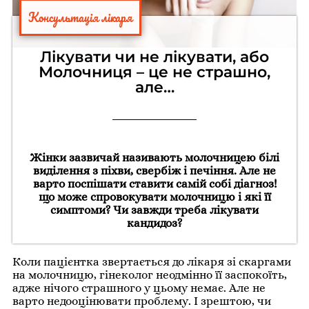
Консультація лікаря
Лікувати чи не лікувати, або
Молочниця – це не страшно,
але…
Жінки зазвичай називають молочницею білі
виділення з піхви, свербіж і печіння. Але не
варто поспішати ставити самій собі діагноз!
що може спровокувати молочницю і які її
симптоми? Чи завжди треба лікувати
кандидоз?
Коли пацієнтка звертається до лікаря зі скаргами
на молочницю, гінеколог неодмінно її заспокоїть,
адже нічого страшного у цьому немає. Але не
варто недооцінювати проблему. І зрештою, чи