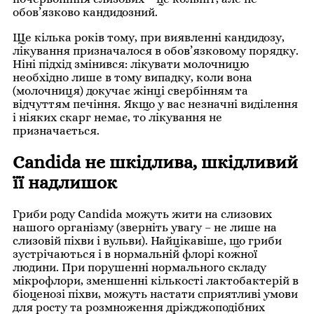
обов’язково кандидозний.
Ще кілька років тому, при виявленні кандидозу,
лікування призначалося в обов’язковому порядку.
Ніні підхід змінився: лікувати молочницю
необхідно лише в тому випадку, коли вона
(молочниця) докучає жінці свербінням та
відчуттям печіння. Якщо у вас незначні виділення
і ніяких скарг немає, то лікування не
призначається.
Candida не шкідлива, шкідливий
її надлишок
Гриби роду Candida можуть жити на слизових
нашого організму (зверніть увагу – не лише на
слизовій піхви і вульви). Найцікавіше, що гриби
зустрічаються і в нормальній флорі кожної
людини. При порушенні нормального складу
мікрофлори, зменшенні кількості лактобактерій в
біоценозі піхви, можуть настати сприятливі умови
для росту та розмноження дріжджоподібних