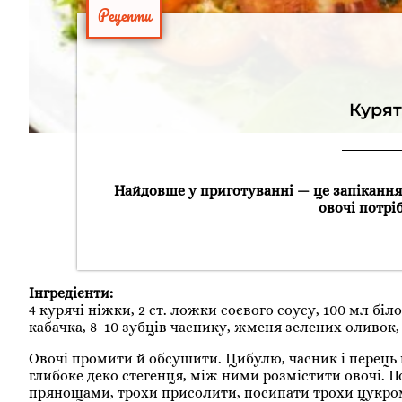
Рецепти
Курят
Найдовше у приготуванні — це запікання. 
овочі потріб
Інгредієнти:
4 курячі ніжки, 2 ст. ложки соєвого соусу, 100 мл біло
кабачка, 8–10 зубців часнику, жменя зелених оливок, п
Овочі промити й обсушити. Цибулю, часник і перець п
глибоке деко стегенця, між ними розмістити овочі. 
прянощами, трохи присолити, посипати трохи цукром