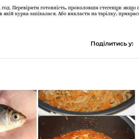
 1 год. Перевірити готовність, проколовши стегенця: якщо 
в якій курка запікалася. Або викласти на тарілку, прикра
Поділитись у: