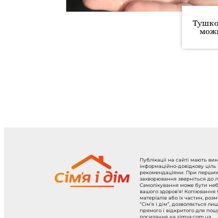
Тушко
можн
Публікації на сайті мають ви
інформаційно-довідкову ціль
рекомендаціями. При перших
захворювання зверніться до л
Самолікування може бути не
вашого здоров’я! Копіювання
матеріалів або їх частин, роз
“Сім’я і дім”, дозволяється ли
прямого і відкритого для по
посилання на simya.com.ua