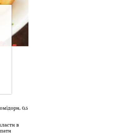
омідори, 0,5
класти в
ипати