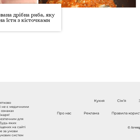
вана дрібна риба, яку
а їсти з кісточками
Кухня
Сім’я
нятково
 і не є медичними
 ознаках
Про нас
Реклама
Правила корис
ікаря!
безпечним для
 будь-яких
міщених на сайті
© Агенці
ше за умови
шукових систем