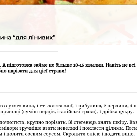
ина “для лінивих”
А підготовка займе не більше 10-15 хвилин. Навіть не всі
но нарізати для цієї страви!
го сухого вина, 1 ст. ложка олії, 1 цибулина, 2 перчини, 4 п
рянощі (суміш перців, італійські трави), 1 дрібка цукру.
очистити, крупно порізати. Зі стегенець зняти шкіру. Ви
Помідори зручніше взяти невеликі і покласти цілими. Пос
 і полити соєвим соусом. Скропити олією і додати вино.