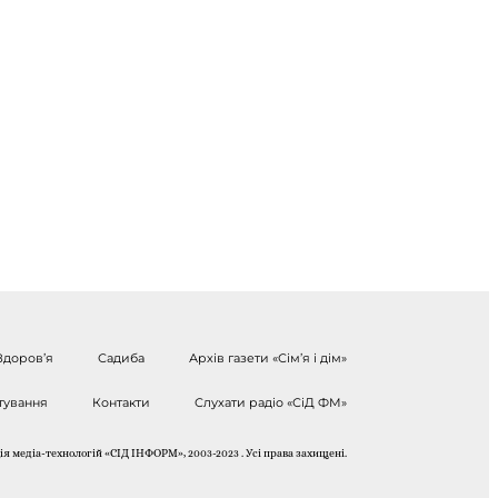
Здоров’я
Садиба
Архів газети «Сім’я і дім»
тування
Контакти
Слухати радіо «СіД ФМ»
я медіа-технологій «СІД ІНФОРМ», 2003-2023 . Усі права захищені.