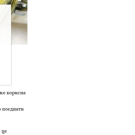
уже корисна
о поєднати
 це