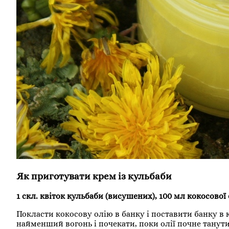
Як приготувати крем із кульбаби
1 скл. квіток кульбаби (висушених), 100 мл кокосової 
Покласти кокосову олію в банку і поставити банку в 
найменший вогонь і почекати, поки олії почне танути