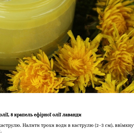
олії, 8 крапель ефірної олії лаванди
каструлю. Налити трохи води в каструлю (2–3 см), ввімкн
.