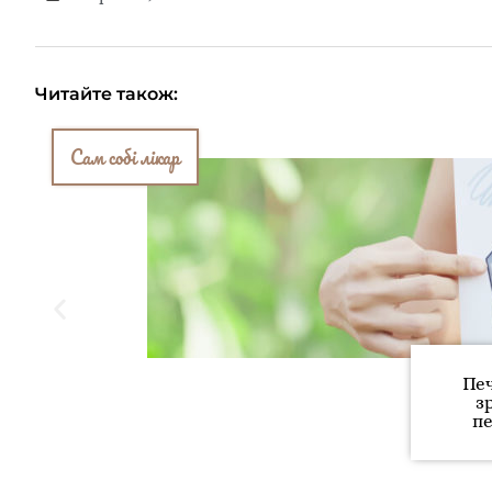
Читайте також:
Сам собі лікар
Печ
з
пе