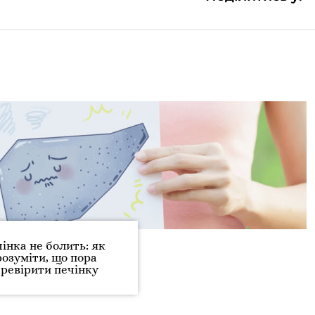
інка не болить: як
розуміти, що пора
ревірити печінку