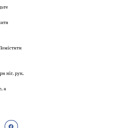
дьте
мати
 Помістити
и ніг, рук,
, а