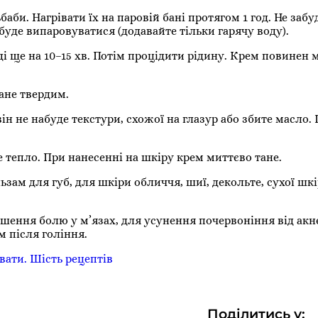
аби. Нагрівати їх на паровій бані протягом 1 год. Не забу
 буде випаровуватися (додавайте тільки гарячу воду).
і ще на 10–15 хв. Потім процідити рідину. Крем повинен 
ане твердим.
ін не набуде текстури, схожої на глазур або збите масло.
 тепло. При нанесенні на шкіру крем миттєво тане.
ам для губ, для шкіри обличчя, шиї, декольте, сухої шкір
шення болю у м’язах, для усунення почервоніння від акне
 після гоління.
ивати. Шість рецептів
Поділитись у: