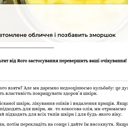
 втомлене обличчя і позбавить зморшок
ьтат від його застосування перевершить ваші очікування!
нього взяти? Але ми даремно недооцінюємо кульбабу: це д
ють властивість покращувати здоров’я шкіри.
рісканої шкіри, лікування опіків і видалення прищів. Якщ
підходять для шкіри, як -то кокосова олія, ми отримаємо
підходить для всіх типів шкіри і для будь-якого віку.
ини, потім перекладіть на сонце і дайте їм висохнути. Якщо