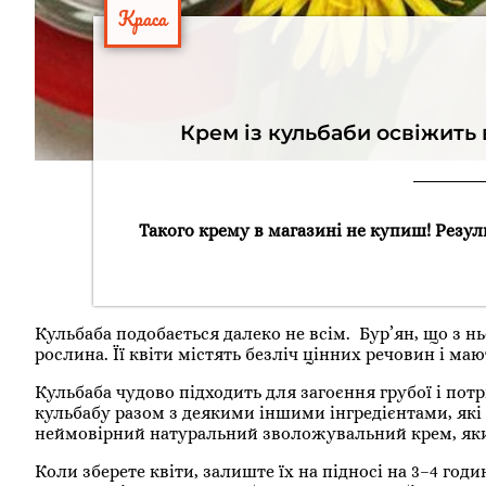
Краса
Крем із кульбаби освіжить
Такого крему в магазині не купиш! Резул
Кульбаба подобається далеко не всім. Бур’ян, що з 
рослина. Її квіти містять безліч цінних речовин і ма
Кульбаба чудово підходить для загоєння грубої і пот
кульбабу разом з деякими іншими інгредієнтами, які 
неймовірний натуральний зволожувальний крем, який 
Коли зберете квіти, залиште їх на підносі на 3–4 год