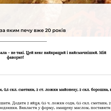
 за яким печу вже 20 років
вала – не такі. Цей кекс найкращий і найсмачніший. Мій
фаворит!
ди, 0,5 скл. сметани, 2 ст. ложки майонезу, 2 скл. борошна, 
шати. Додати 2 яйця, 0,5 ч. ложки соди, 0,5 скл. сметани, 
 родзинки. Викласти у форму, змащену маслом, поставити 