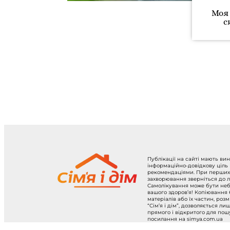
Моя
с
Публікації на сайті мають ви
інформаційно-довідкову ціль
рекомендаціями. При перших
захворювання зверніться до л
Самолікування може бути не
вашого здоров’я! Копіювання
матеріалів або їх частин, роз
“Сім’я і дім”, дозволяється ли
прямого і відкритого для по
посилання на simya.com.ua