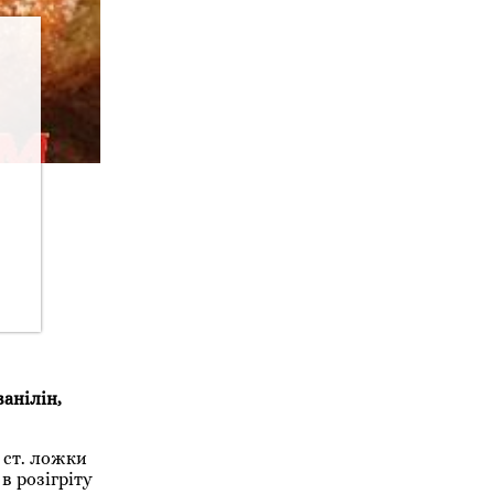
ванілін,
2 ст. ложки
в розігріту