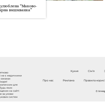
 улюблена “Маково-
ирна вишиванка”
Кухня
Сім’я
нятково
 і не є медичними
 ознаках
Про нас
Реклама
Правила корис
ікаря!
безпечним для
 будь-яких
міщених на сайті
© Агенці
ше за умови
шукових систем