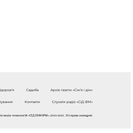
Здоров’я
Садиба
Архів газети «Сім’я і дім»
тування
Контакти
Слухати радіо «СіД ФМ»
я медіа-технологій «СІД ІНФОРМ», 2003-2023 . Усі права захищені.