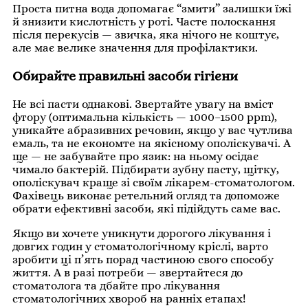
Проста питна вода допомагає “змити” залишки їжі
й знизити кислотність у роті. Часте полоскання
після перекусів — звичка, яка нічого не коштує,
але має велике значення для профілактики.
Обирайте правильні засоби гігієни
Не всі пасти однакові. Звертайте увагу на вміст
фтору (оптимальна кількість — 1000–1500 ppm),
уникайте абразивних речовин, якщо у вас чутлива
емаль, та не економте на якісному ополіскувачі. А
ще — не забувайте про язик: на ньому осідає
чимало бактерій. Підбирати зубну пасту, щітку,
ополіскувач краще зі своїм лікарем-стоматологом.
Фахівець виконає ретельний огляд та допоможе
обрати ефективні засоби, які підійдуть саме вас.
Якщо ви хочете уникнути дорогого лікування і
довгих годин у стоматологічному кріслі, варто
зробити ці п’ять порад частиною свого способу
життя. А в разі потреби — звертайтеся до
стоматолога та дбайте про лікування
стоматологічних хвороб на ранніх етапах!