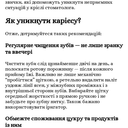
звички, які допоможуть уникнути неприємних
ситуацій у кріслі стоматолога.
Як уникнути карієсу?
Отже, дотримуйтеся таких рекомендацій:
Регулярне чищення зубів — не лише зранку
та ввечері
Чистити зуби слід щонайменше двічі на день, а
полоскати ротову порожнину — після кожного
прийому їжі. Важливо не лише механічно
“пробігтися” щіткою, а ретельно видалити наліт
уздовж лінії ясен, у міжзубних проміжках і з
внутрішньої сторони зубів. Вибирайте щітку
середньої жорсткості з прямою ручкою і не
забудьте про зубну нитку. Також бажано
використовувати іригатор.
Обмежте споживання цукру та продуктів
із ним