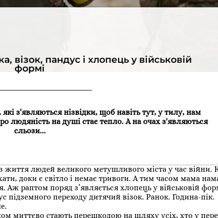
ка, візок, пандус і хлопець у військовій
формі
, які з'являються нізвідки, щоб навіть тут, у тилу, нам
про людяність на душі стає тепло. А на очах з'являються
сльози...
н із життя людей великого метушливого міста у час війни.
ати, доки є світло і немає тривоги. А тим часом мама нам
ся. Аж раптом поряд з’являється хлопець у військовій фор
с підземного переходу дитячий візок. Ранок. Година-пік.
е.
ом миттєво стають перешкодою на шляху усіх, хто у пере