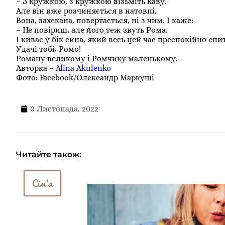
– З кружкою, з кружкою візьміть каву.
Але він вже розчиняється в натовпі.
Вона, захекана, повертається, ні з чим. І каже:
– Не повіриш, але його теж звуть Рома.
І киває у бік сина, який весь цей час преспокійно спит
Удачі тобі, Ромо!
Роману великому і Ромчику маленькому.
Авторка –
Alina Akulenko
Фото: Facebook/Олександр Маркуші
3 Листопада, 2022
Читайте також:
Сім'я