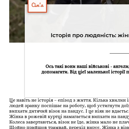
Сім'я
Історія про людяність: жін
Ось такі вони наші військові - ангели
допомагати. Від цієї маленької історії 
Це навіть не історія – епізод з життя. Кілька хвили
людей зранку поспішає на роботу, щоб устигнути доїх
випхати дитячий візок на пандус. І це ніяк не вдаєть
Жінка в рожевій куртці намагається випхати на панду
Колеса завертаються, візок не їде, жінка мало не плач
Щойно прийшов трамвай, перехід вирує. Жінка з візк