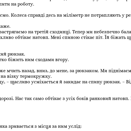
пити на роботу.
асмо. Колеса справді десь на міліметр не потрапляють у р
каже.
застрягаємо на третій сходинці. Тепер ми небезпечно бал
урхливо обтікає натовп. Мені спиною стікає піт. Їй біжать
кий рюкзак.
егко біжить ним сходами вгору.
же мчить назад, вниз, до мене, за рюкзаком. Ми піднімаєм
и на візку термокружку.
у, – щасливо усміхається й закидає на спину рюкзак. – В
а дорозі. Нас так само обтікає з усіх боків ранковий натовп.
ка зривається з місця за ним услід: