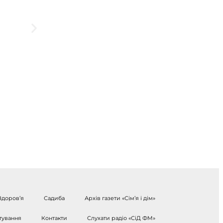
Здоров’я
Садиба
Архів газети «Сім’я і дім»
тування
Контакти
Слухати радіо «СіД ФМ»