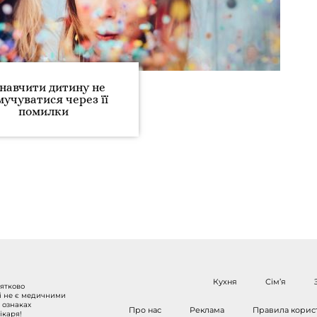
навчити дитину не
мучуватися через її
помилки
Кухня
Сім’я
нятково
 і не є медичними
 ознаках
Про нас
Реклама
Правила корис
ікаря!