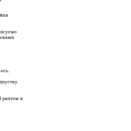
ейки
ансуємо
 щоками
ось.
ідпустку
 І раптом я