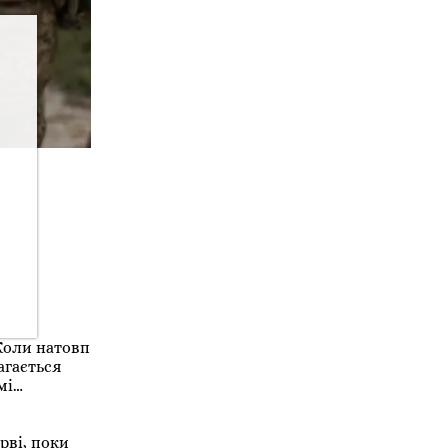
 Коли натовп
агається
мі…
рві, поки