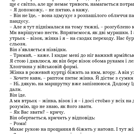
ще є світло, але ще немає тривоги, намагається потра
– Я допоможу, – не питаю, а кажу.
– Він не їде, – вона здмухує з розпашілого обличчя п
пандусу.
– Але я тут піднімалася на тому тижні, – розгублено 
Ми вирішуємо нести. Впрягаємося, як дві мурашки. І 
утрьох – візок, жінка і я – на сходах переходу. Нас б
сльози.
Він з’являється нізвідки.
– Тримай, – каже. І кидає мені до ніг важкий армійсь
Я стою і дивлюся, як він бере візок обома руками і л
Хлопчина у військовій формі.
Жінка в рожевий куртці біжить за ним, вгору. А він у
– Хочете кави, – раптом питає жінка. Й дістає з сумк
– Ні, дякую, на маршрутку вже запізнююся. Додому їд
дали.
Він іде.
А ми втрьох – жінка, візок і я – і досі стоїмо у всіх н
розумію, що не знаю, як його звати.
– Як Вас звати? – кричу.
Він обертається, кричить у відповідь:
– Рома!
Махає рукою на прощання й біжить у натовп. І тут жін