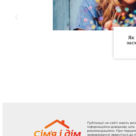
Як 
зас
Публікації на сайті мають ви
інформаційно-довідкову ціль
рекомендаціями. При перших
захворювання зверніться до л