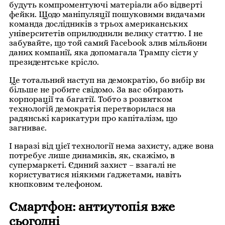
будуть компроментуючі матеріали або відверті
фейки. Щодо маніпуляції пошуковими видачами
команда дослідників з трьох американських
університетів оприлюднили велику статтю. І не
забувайте, що той самий Facebook злив мільйони
даних компанії, яка допомагала Трампу сісти у
президентське крісло.
Це тотальний наступ на демократію, бо вибір ви
більше не робите свідомо. За вас обирають
корпорації та багатії. Тобто з розвитком
технологій демократія перетворилася на
радянські карикатури про капіталізм, що
загниває.
І наразі від цієї технології нема захисту, адже вона
потребує лише динамиків, як, скажімо, в
супермаркеті. Єдиний захист – взагалі не
користуватися ніякими ґаджетами, навіть
кнопковим телефоном.
Смартфон: антиутопія вже
сьогодні