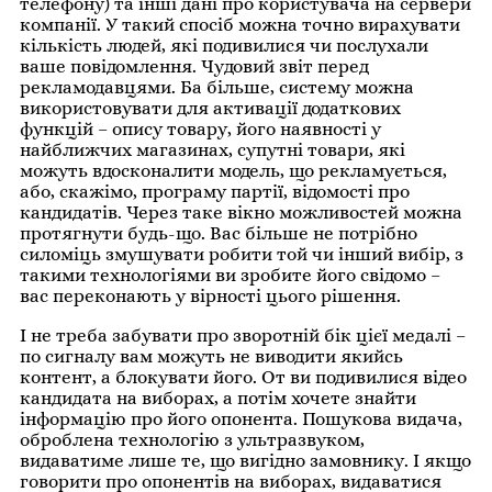
телефону) та інші дані про користувача на сервери
компанії. У такий спосіб можна точно вирахувати
кількість людей, які подивилися чи послухали
ваше повідомлення. Чудовий звіт перед
рекламодавцями. Ба більше, систему можна
використовувати для активації додаткових
функцій – опису товару, його наявності у
найближчих магазинах, супутні товари, які
можуть вдосконалити модель, що рекламується,
або, скажімо, програму партії, відомості про
кандидатів. Через таке вікно можливостей можна
протягнути будь-що. Вас більше не потрібно
силоміць змушувати робити той чи інший вибір, з
такими технологіями ви зробите його свідомо –
вас переконають у вірності цього рішення.
І не треба забувати про зворотній бік цієї медалі –
по сигналу вам можуть не виводити якийсь
контент, а блокувати його. От ви подивилися відео
кандидата на виборах, а потім хочете знайти
інформацію про його опонента. Пошукова видача,
оброблена технологію з ультразвуком,
видаватиме лише те, що вигідно замовнику. І якщо
говорити про опонентів на виборах, видаватися