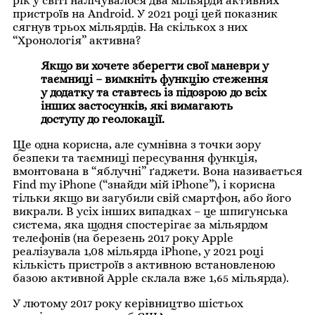
рік у світі налічувалося два мільярди активних
пристроїв на Android. У 2021 році цей показник
сягнув трьох мільярдів. На скількох з них
“Хронологія” активна?
Якщо ви хочете зберегти свої маневри у 
таємниці – вимкніть функцію стеження 
у додатку та ставтесь із підозрою до всіх 
інших застосунків, які вимагають 
доступу до геолокації.
Ще одна корисна, але сумнівна з точки зору
безпеки та таємниці пересування функція,
вмонтована в “яблучні” ґаджети. Вона називається
Find my iPhone (“знайди мій iPhone”), і корисна
тільки якщо ви загубили свій смартфон, або його
викрали. В усіх інших випадках – це шпигунська
система, яка щодня спостерігає за мільярдом
телефонів (на березень 2017 року Apple
реалізувала 1,08 мільярда iPhone, у 2021 році
кількість пристроїв з активною встановленою
базою активной Apple склала вже 1,65 мільярда).
У лютому 2017 року керівництво шістьох