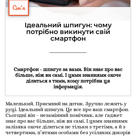
Сім'я
Ідеальний шпигун: чому
потрібно викинути свій
смартфон
Смартфон - шпигує за вами. Він знає про вас
більше, ніж ви самі. І цими знаннями охоче
ділиться з тими, кому потрібна ця
інформація.
Маленький. Приємний на дотик. Зручно лежить у
руці. Ідеальний шпигун. Це все про ваш смартфон.
Сьогодні він – незамінний помічник, але ґаджет
знає про вас більше, ніж ви самі. І цими знаннями
залізяка охоче ділиться не тільки з третіми, а й з
четвертими, п’ятими особами без усіляких докорів