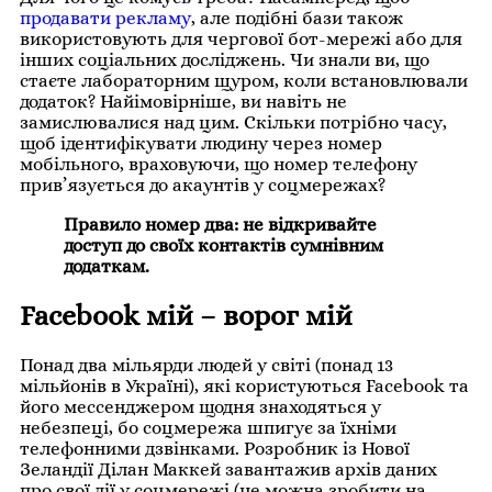
продавати рекламу
, але подібні бази також
використовують для чергової бот-мережі або для
інших соціальних досліджень. Чи знали ви, що
стаєте лабораторним щуром, коли встановлювали
додаток? Найімовірніше, ви навіть не
замислювалися над цим. Скільки потрібно часу,
щоб ідентифікувати людину через номер
мобільного, враховуючи, що номер телефону
прив’язується до акаунтів у соцмережах?
Правило номер два: не відкривайте 
доступ до своїх контактів сумнівним 
додаткам.
Facebook мій – ворог мій
Понад два мільярди людей у світі (понад 13
мільйонів в Україні), які користуються Facebook та
його мессенджером щодня знаходяться у
небезпеці, бо соцмережа шпигує за їхніми
телефонними дзвінками. Розробник із Нової
Зеландії Ділан Маккей завантажив архів даних
про свої дії у соцмережі (це можна зробити на