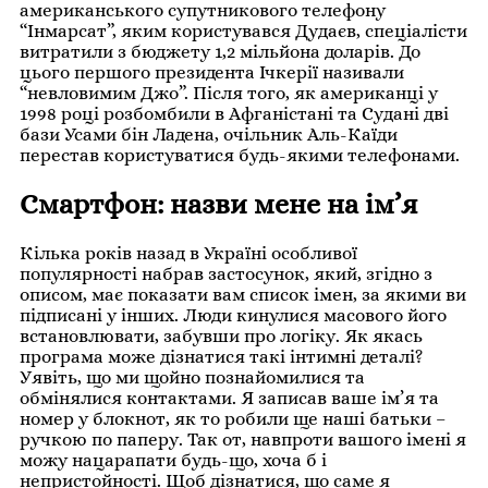
американського супутникового телефону
“Інмарсат”, яким користувався Дудаєв, спеціалісти
витратили з бюджету 1,2 мільйона доларів. До
цього першого президента Ічкерії називали
“невловимим Джо”. Після того, як американці у
1998 році розбомбили в Афганістані та Судані дві
бази Усами бін Ладена, очільник Аль-Каїди
перестав користуватися будь-якими телефонами.
Смартфон: назви мене на ім’я
Кілька років назад в Україні особливої
популярності набрав застосунок, який, згідно з
описом, має показати вам список імен, за якими ви
підписані у інших. Люди кинулися масового його
встановлювати, забувши про логіку. Як якась
програма може дізнатися такі інтимні деталі?
Уявіть, що ми щойно познайомилися та
обмінялися контактами. Я записав ваше ім’я та
номер у блокнот, як то робили ще наші батьки –
ручкою по паперу. Так от, навпроти вашого імені я
можу нацарапати будь-що, хоча б і
непристойності. Щоб дізнатися, що саме я