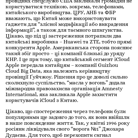
провідних спецслужб США закликали громадян не
користуватися технікою, зокрема, телефонами,
китайського виробництва. ЦРУ, АНБ та ФБР
вважають, що Китай може використовувати
ґаджети для “злісної модифікації або викрадення
інформації”, а також для таємного шпигунства.
Цікаво, що під ці застереження потрапили два
китайські виробника – Huawei та ZTE, тобто прямі
конкуренти Apple. Американська сторона пояснює
такий збіг просто – ці компанії близькі до уряду
КНР. І це при тому, що китайський сегмент iCloud
Apple передала китайцям – компанії Guizhou
Cloud Big Data, яка належить керівництву
провінції Ґуйчжоу. Рішення про це доволі сильно
сколихнуло суспільство, “масла у вогонь” додала
міжнародна правозахисна організація Amnesty
International, яка закликала Apple захистити
користувачів iCloud з Китаю.
Цікаво, що спостереження через телефони були
популярними ще задовго до того, як вони ввійшли
в наше повсякденне життя. Так, у квітні 1996 року
росіяни ліквідували свого “ворога №1” Джохара
Дудаєва. Для того, щоб перехопити сигнал