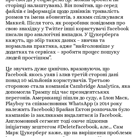
сторінці налаштувань). Він помітив, що серед
файлів є інформація щодо дзвінків: тривалість
розмов та імена абонентів, з якими спілкувався
Маккей. Після того, як розробник повідомив про
свою знахідку у Twitter інші користувачі Facebook
писали про аналогічні випадки. У Цукерберга
кажуть, що збір таких даних – звична та
нормальна практика, адже “найголовніше у
додатках та сервісах – зробити процес пошуку
людей простішим”.
Це звучить дуже цинічно, враховуючи, що
Facebook якось узяв і злив третій стороні дані
понад 50 мільйонів користувачів. Третьою
стороною стала компанія Cambridge Analytica, яка
допомогла Трампу під час президентських
перегонів. Американці пішли до суду, а Ілон Маск,
Playboy та співзасновник WhatsApp (з 2014 року
належить Facebook) Брайан Ектон розпочали було
кампанію із закликами видалятися із Facebook.
Англомовний сегмент тоді охоче підхопив
ініціативу хештегом #DeleteFacebook, але… Сам
Марк Цукерберг каже, що на вирішення проблеми