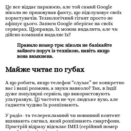
Це все віддає параноєю, але той самий Google
ніколи не приховував факту, що підслуховує своїх
користувачів. Технологічний гігант просто не
афішує цього. Записи Google зберігає на своїх
серверах. Щоправда, їх можна видалити, але чи
дійсно компанія видаляє їх?
Правило номер три: ніколи не базікайте 
зайвого поруч із технікою, навіть якщо 
вона вимкнена.
Майже читає по губах
А що робити, якщо телефон “слухає” не конкретно
вас і ваші розмови, а звуки навколо? Так, в Індії
дуже популярні сервіси, що використовують
ультразвук. Ці частоти не чує людське вухо, але
ґаджети чудово їх розпізнають.
У радіо- та телерекламний чи новинний контент
вшивають сигнал, який розпізнають смартфони.
Пристрій відразу відсилає IMEI (серійний номер