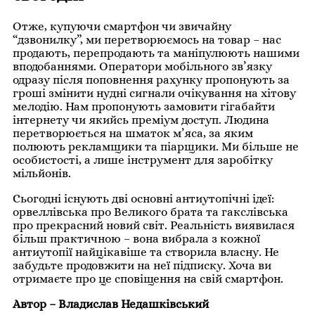
Отже, купуючи смартфон чи звичайну
“дзвонилку”, ми перетворюємось на товар – нас
продають, перепродають та маніпулюють нашими
вподобаннями. Оператори мобільного зв’язку
одразу після поповнення рахунку пропонують за
гроші змінити нудні сигнали очікування на хітову
мелодію. Нам пропонують замовити гігабайти
інтернету чи якийсь преміум доступ. Людина
перетворюється на шматок м’яса, за яким
полюють рекламщики та піарщики. Ми більше не
особистості, а лише інструмент для заробітку
мільйонів.
Сьогодні існують дві основні антиутопічні ідеї:
орвеллівська про Великого брата та гакслівська
про прекрасний новий світ. Реальність виявилася
більш практичною – вона вибрала з кожної
антиутопії найцікавіше та створила власну. Не
забудьте продовжити на неї підписку. Хоча ви
отримаєте про це сповіщення на свій смартфон.
Автор – Владислав Недашківський