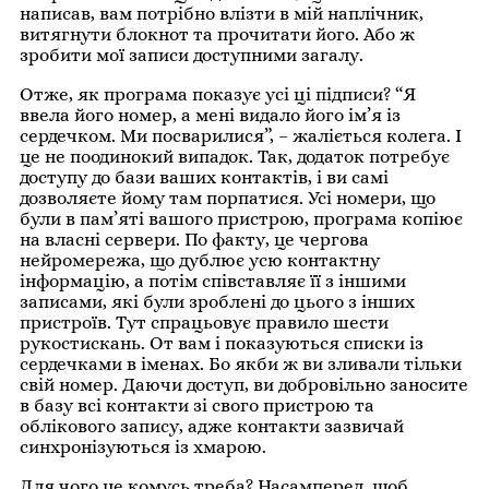
написав, вам потрібно влізти в мій наплічник,
витягнути блокнот та прочитати його. Або ж
зробити мої записи доступними загалу.
Отже, як програма показує усі ці підписи? “Я
ввела його номер, а мені видало його ім’я із
сердечком. Ми посварилися”, – жаліється колега. І
це не поодинокий випадок. Так, додаток потребує
доступу до бази ваших контактів, і ви самі
дозволяєте йому там порпатися. Усі номери, що
були в пам’яті вашого пристрою, програма копіює
на власні сервери. По факту, це чергова
нейромережа, що дублює усю контактну
інформацію, а потім співставляє її з іншими
записами, які були зроблені до цього з інших
пристроїв. Тут спрацьовує правило шести
рукостискань. От вам і показуються списки із
сердечками в іменах. Бо якби ж ви зливали тільки
свій номер. Даючи доступ, ви добровільно заносите
в базу всі контакти зі свого пристрою та
облікового запису, адже контакти зазвичай
синхронізуються із хмарою.
Для чого це комусь треба? Насамперед, щоб