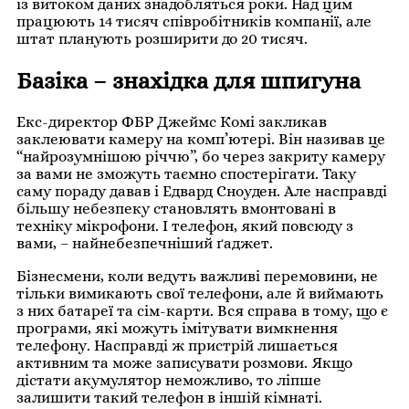
із витоком даних знадобляться роки. Над цим
працюють 14 тисяч співробітників компанії, але
штат планують розширити до 20 тисяч.
Базіка – знахідка для шпигуна
Екс-директор ФБР Джеймс Комі закликав
заклеювати камеру на комп’ютері. Він називав це
“найрозумнішою річчю”, бо через закриту камеру
за вами не зможуть таємно спостерігати. Таку
саму пораду давав і Едвард Сноуден. Але насправді
більшу небезпеку становлять вмонтовані в
техніку мікрофони. І телефон, який повсюду з
вами, – найнебезпечніший ґаджет.
Бізнесмени, коли ведуть важливі перемовини, не
тільки вимикають свої телефони, але й виймають
з них батареї та сім-карти. Вся справа в тому, що є
програми, які можуть імітувати вимкнення
телефону. Насправді ж пристрій лишається
активним та може записувати розмови. Якщо
дістати акумулятор неможливо, то ліпше
залишити такий телефон в іншій кімнаті.