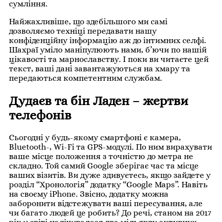
сумління.
Найжахливіше, що здебільшого ми самі
дозволяємо техніці передавати нашу
конфіденційну інформацію аж до інтимних селфі.
Шахраї уміло маніпулюють нами, б’ючи по нашій
цікавості та марнославству. І поки ви читаєте цей
текст, ваші дані завантажуються на хмару та
передаються компетентним службам.
Дудаєв та бін Ладен – жертви
телефонів
Сьогодні у будь-якому смартфоні є камера,
Bluetooth-, Wi-Fi та GPS-модулі. По ним вирахувати
ваше місце положення з точністю до метра не
складно. Той самий Google зберігає час та місце
ваших візитів. Ви дуже здивуєтесь, якщо зайдете у
розділ “Хронологія” додатку “Google Maps”. Навіть
на своєму iPhone. Звісно, додатку можна
заборонити відстежувати ваші пересування, але
чи багато людей це робить? До речі, станом на 2017