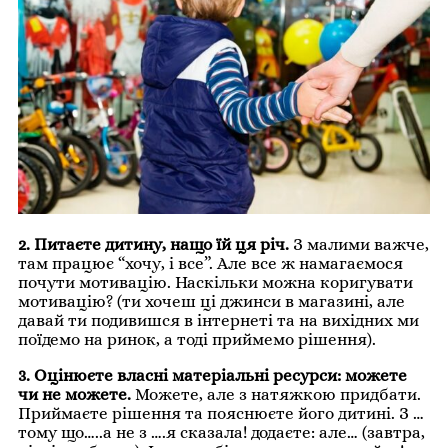
2. Питаєте дитину, нащо їй ця річ.
З малими важче,
там працює “хочу, і все”. Але все ж намагаємося
почути мотивацію. Наскільки можна коригувати
мотивацію? (ти хочеш ці джинси в магазині, але
давай ти подивишся в інтернеті та на вихідних ми
поїдемо на ринок, а тоді приймемо рішення).
3. Оцінюєте власні матеріальні ресурси: можете
чи не можете.
Можете, але з натяжкою придбати.
Приймаєте рішення та пояснюєте його дитині. З …
тому що…..а не з ….я сказала! додаєте: але… (завтра,