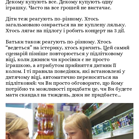
Декому купують все. Декому купують одну
іграшку. Часто на все грошей не вистачає.
Діти теж реагують по-різному. Хтось
загальмовано озирається на не куплену ляльку.
Хтось лягає на підлогу і робить концерт на 3 дії.
Батьки також реагують по-різному. Хтось
“ведеться” на істерику, хтось кричить. Цей самий
сценарій пізніше повторюється у підлітковому
віці, коли джинси чи кросівки є не просто
іграшкою, а атрибутом прийняття дитини її
колом. І ті правила поведінки, які встановлені у
дитячому віці, автоматично переносяться на
підлітковий: чи Ви просто обговорите, що йому
потрібно та можливості придбати це, чи Ви будете
мати скандал на тиждень, доки не придбаєте…