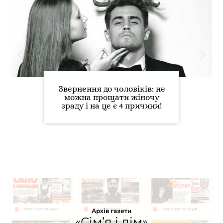
Звернення до чоловіків: не
можна прощати жіночу
зраду і на це є 4 причини!
Архів газети
«Сім’я і дім»