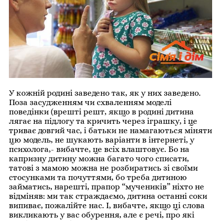
У кожній родині заведено так, як у них заведено.
Поза засудженням чи схваленням моделі
поведінки (врешті решт, якщо в родині дитина
лягає на підлогу та кричить через іграшку, і це
триває довгий час, і батьки не намагаються міняти
цю модель, не шукають варіанти в інтернеті, у
психолога,- вибачте, це всіх влаштовує. Бо на
капризну дитину можна багато чого списати,
татові з мамою можна не розбиратись зі своїми
стосунками та почуттями, бо треба дитиною
займатись, нарешті, прапор “мучеників” ніхто не
відміняв: ми так страждаємо, дитина останні соки
випиває, пожалійте нас. І, вибачте, якщо ці слова
викликають у вас обурення, але є речі, про які