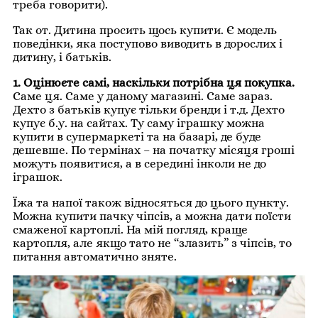
треба говорити).
Так от. Дитина просить щось купити. Є модель
поведінки, яка поступово виводить в дорослих і
дитину, і батьків.
1. Оцінюєте самі, наскільки потрібна ця покупка.
Саме ця. Саме у даному магазині. Саме зараз.
Дехто з батьків купує тільки бренди і т.д. Дехто
купує б.у. на сайтах. Ту саму іграшку можна
купити в супермаркеті та на базарі, де буде
дешевше. По термінах – на початку місяця гроші
можуть появитися, а в середині інколи не до
іграшок.
Їжа та напої також відносяться до цього пункту.
Можна купити пачку чіпсів, а можна дати поїсти
смаженої картоплі. На мій погляд, краще
картопля, але якщо тато не “злазить” з чіпсів, то
питання автоматично зняте.