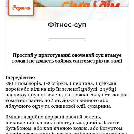
Рецепти
Фітнес-суп
Простий у приготуванні овочевий суп втамує
голод і не додасть зайвих сантиметрів на талії
Інгредієнти:
350 г помідорів, 1–2 огірки, 1 перчина, 1 цибуля-
порей або кілька пір’їн зеленої цибулі, 2 зубці
часнику, 1 пучок зелені, 1 ч. ложка солі, 1 ст. ложка
томатної пасти, по 2 ст. ложки винного або
яблучного оцту та оливкової олії, сухарики.
Змішати дрібно порізані овочі й зелень,
вичавлений часник і решту складників. Залити
бульйоном, або кип’яченою водою, або йогуртом,
навпіл розведеним із водою, змішаною з томатною