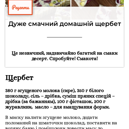
Рецепти
Дуже смачний домашній щербет
Це незвичний, надзвичайно багатий на смаки
десерт. Спробуйте! Смакота!
Щербет
380 г згущеного молока (сире), 350 г білого
шоколаду, сіль – дрібка, суміш пряних спецій –
дрібка (за бажанням), 100 г фісташок, 200 г
журавлини, масло – для змащування форми.
В миску налити згущене молоко, додати
поломаний на шматочки шоколад, поставити на
водяну баню і помішуючи довести масу до