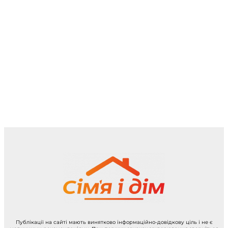
Публікації на сайті мають винятково інформаційно-довідкову ціль і не є