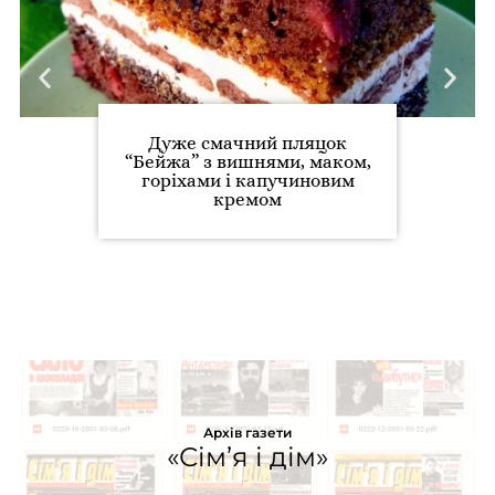
Дуже смачний пляцок
“Бейжа” з вишнями, маком,
горіхами і капучиновим
кремом
Архів газети
«Сім’я і дім»