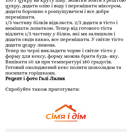
100 г цукру на круту піну. Жовтки збити з рештою
цукру, додати олію і воду і перемішати міксером,
додати борошно з розпушувачем і все добре
перемішати.
1/3 частину білків відкласти. 2/3 додати в тісто і
вимішати лопаткою. Тепер від готового тіста
відлити 1/3 частину у білки, які ми залишили і
додати сюди какао, все перемішати. У світле тісто
додати цедру лимона.
Тепер по черзі викладати чорне і світле тісто у
форму для кексу, форму можна брати будь-яку.
Випікати 50 хв при температурі 180 градусів.
Готовий охолоджений кекс полити шоколадом та
посипати горішками.
Рецепт і фото Галі Лилик
Спробуйте також приготувати: