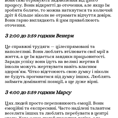
вони самі отримують задоволення від цього
процесу. Вони відкритті до оточення, але якщо їм
зробити боляче, то можна наткнутися та колючий
дріт й більше ніколи не отримати відчуття довіри.
Вони гарно виглядають й цим приваблюють
оточення.
З 2:00 до 3:59 години Венери
Це справжні трудяги — цілеспрямовані та
наполегливі. Вони люблять втілювати свої мрії в
життя, а це їм вдається завдяки працьовитості.
Заради успіху вони ідуть на великі жертви й
інколи можуть жертвувати навіть власним
здоров’ям. Чітко відстоюють свою думку і ніколи
не будуть прогинатися під думку інших. Люблять
займати домінантні позиції, а ще дуже вірні.
З 4:00 до 5:59 години Марсу
Цих людей просто переповнюють емоції. Вони
емоційні та експресивні. Часто наділені талантом
веселити інших та люблять перебувати в центрі