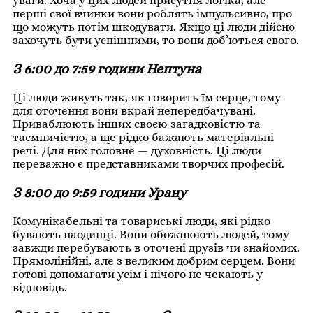
уваги. Хоча у цих людей присутня логіка, але
перші свої вчинки вони роблять імпульсивно, про
що можуть потім шкодувати. Якщо ці люди дійсно
захочуть бути успішними, то вони доб’ються свого.
З 6:00 до 7:59 години Нептуна
Ці люди живуть так, як говорить їм серце, тому
для оточення вони вкрай непередбачувані.
Приваблюють інших своєю загадковістю та
таємничістю, а ще рідко бажають матеріальні
речі. Для них головне — духовність. Ці люди
переважно є представниками творчих професій.
З 8:00 до 9:59 години Урану
Комунікабельні та товариські люди, які рідко
бувають наодинці. Вони обожнюють людей, тому
завжди перебувають в оточені друзів чи знайомих.
Прямолінійні, але з великим добрим серцем. Вони
готові допомагати усім і нічого не чекають у
відповідь.