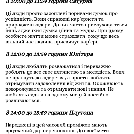
З 10:00 до 11:59 години Сатурна
Ці люди просто захоплені поривами думок про
успішність. Вони справжні кар’єристи та
природжені лідери. До них часто прислуховуються
інші, адже їхня думка цінна та мудра. При цьому
особисте життя може страждати, тому що весь
вільний час людина присвячує кар’єрі.
З 12:00 до 13:59 години Юпітера
Ці люди люблять розважатися і переважно
роблять це все своє дитинство та молодість. Вони
не прагнуть до лідерства, а просто люблять
отримувати задоволення від життя. Обожнюють
подорожувати та отримувати нові знання. Не
люблять сидіти на одному місці й постійно
розвиваються.
З 14:00 до 15:59 години Плутона
Народжені в цей часовий проміжок мають
вроджений дар переконання. До своєї мети