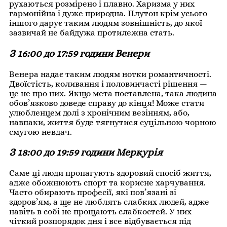
рухаються розмірено і плавно. Харизма у них
гармонійна і дуже природна. Плутон крім усього
іншого дарує таким людям зовнішність, до якої
зазвичай не байдужа протилежна стать.
З 16:00 до 17:59 години Венери
Венера надає таким людям нотки романтичності.
Двоїстість, коливання і половинчасті рішення —
це не про них. Якщо мета поставлена, така людина
обов’язково доведе справу до кінця! Може стати
улюбленцем долі з хронічним везінням, або,
навпаки, життя буде тягнутися суцільною чорною
смугою невдач.
З 18:00 до 19:59 години Меркурія
Саме ці люди пропагують здоровий спосіб життя,
адже обожнюють спорт та корисне харчування.
Часто обирають професії, які пов’язані зі
здоров’ям, а ще не люблять слабких людей, адже
навіть в собі не прощають слабкостей. У них
чіткий розпорядок дня і все відбувається під