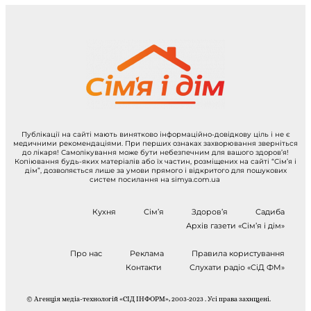
Публікації на сайті мають винятково інформаційно-довідкову ціль і не є
медичними рекомендаціями. При перших ознаках захворювання зверніться
до лікаря! Самолікування може бути небезпечним для вашого здоров’я!
Копіювання будь-яких матеріалів або їх частин, розміщених на сайті “Сім’я і
дім”, дозволяється лише за умови прямого і відкритого для пошукових
систем посилання на simya.com.ua
Кухня
Сім’я
Здоров’я
Садиба
Архів газети «Сім’я і дім»
Про нас
Реклама
Правила користування
Контакти
Слухати радіо «СіД ФМ»
© Агенція медіа-технологій «СІД ІНФОРМ», 2003-2023 . Усі права захищені.