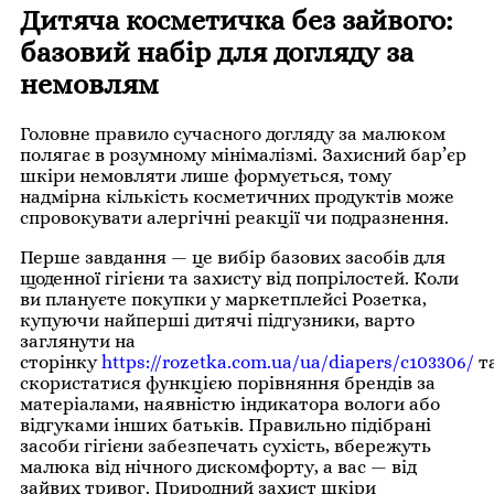
Дитяча косметичка без зайвого:
базовий набір для догляду за
немовлям
Головне правило сучасного догляду за малюком
полягає в розумному мінімалізмі. Захисний бар’єр
шкіри немовляти лише формується, тому
надмірна кількість косметичних продуктів може
спровокувати алергічні реакції чи подразнення.
Перше завдання — це вибір базових засобів для
щоденної гігієни та захисту від попрілостей. Коли
ви плануєте покупки у маркетплейсі Розетка,
купуючи найперші дитячі підгузники, варто
заглянути на
сторінку
https://rozetka.com.ua/ua/diapers/c103306/
т
скористатися функцією порівняння брендів за
матеріалами, наявністю індикатора вологи або
відгуками інших батьків. Правильно підібрані
засоби гігієни забезпечать сухість, вбережуть
малюка від нічного дискомфорту, а вас — від
зайвих тривог. Природний захист шкіри