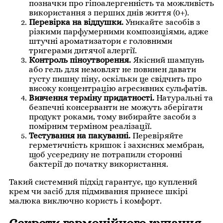
позначки про гіпоалергенність та можливість
використання з перших днів життя (0+).
Перевірка на віддушки.
Уникайте засобів з
різкими парфумерними композиціями, адже
штучні ароматизатори є головними
тригерами дитячої алергії.
Контроль піноутворення.
Якісний шампунь
або гель для немовлят не повинен давати
густу пишну піну, оскільки це свідчить про
високу концентрацію агресивних сульфатів.
Вивчення терміну придатності.
Натуральні та
безпечні консерванти не можуть зберігати
продукт роками, тому вибирайте засоби з
помірним терміном реалізації.
Тестування на пакуванні.
Перевіряйте
герметичність кришок і захисних мембран,
щоб усередину не потрапили сторонні
бактерії до початку використання.
Такий системний підхід гарантує, що куплений
крем чи засіб для підмивання принесе шкірі
малюка виключно користь і комфорт.