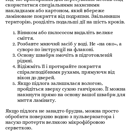
скористатися спеціальними захисними
накладками або картоном, який вбереже
ламіноване покриття від подряпин. Звільнивши
територію, розділіть подальші дії на шість кроків.
Віником або пилососом видаліть велике
сміття.
Розбавте миючий засіб у воді. Не «на око», а
суворо по інструкції на флаконі.
Основу швабри змочіть в підготовленій
рідині.
Відіжміть її і протирайте покриття
спіралеподібними рухами, прямуючи від
вікон до дверей.
Якщо підлога залишилася вологою,
пройдіться зверху сухою ганчіркою. Її можна
накинути прямо на основу вашої швабри для
миття ламінату.
Якщо підлога не занадто брудна, можна просто
обробити поверхню водою з пульверизатора і
насухо протерти великою мікрофібровою
серветкою.