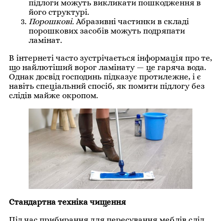
підлоги можуть викликати пошкодження в
його структурі.
Порошкові.
Абразивні частинки в складі
порошкових засобів можуть подряпати
ламінат.
В інтернеті часто зустрічається інформація про те,
що найлютіший ворог ламінату — це гаряча вода.
Однак досвід господинь підказує протилежне, і є
навіть спеціальний спосіб, як помити підлогу без
слідів майже окропом.
Стандартна техніка чищення
Під час прибирання для пересування меблів слід