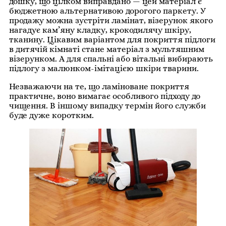
дошку, що цілком виправдано — цей матеріал є
бюджетною альтернативою дорогого паркету. У
продажу можна зустріти ламінат, візерунок якого
нагадує кам’яну кладку, крокодилячу шкіру,
тканину. Цікавим варіантом для покриття підлоги
в дитячій кімнаті стане матеріал з мультяшним
візерунком. А для спальні або вітальні вибирають
підлогу з малюнком-імітацією шкіри тварини.
Незважаючи на те, що ламіноване покриття
практичне, воно вимагає особливого підходу до
чищення. В іншому випадку термін його служби
буде дуже коротким.