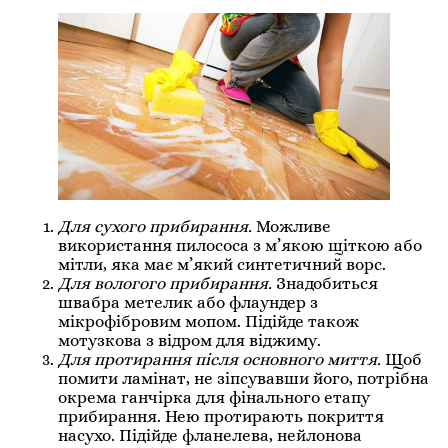
Для сухого прибирання.
Можливе
використання пилососа з м’якою щіткою або
мітли, яка має м’який синтетичний ворс.
Для вологого прибирання.
Знадобиться
швабра метелик або флаундер з
мікрофібровим мопом. Підійде також
мотузкова з відром для віджиму.
Для протирання після основного миття.
Щоб
помити ламінат, не зіпсувавши його, потрібна
окрема ганчірка для фінального етапу
прибирання. Нею протирають покриття
насухо. Підійде фланелева, нейлонова