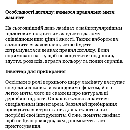
Особливості догляду: вчимося правильно мити
ламінат
На сьогоднішній день ламінат є найпопулярнішим
підлоговим покриттям, завдяки вдалому
співвідношенню ціни і якості. Таким вибором ви
залишитеся задоволені, якщо будете
дотримуватися деяких правил догляду. Вони
спрямовані на те, щоб не допустити: подряпин,
здуття, розводів, втрати кольору та появи скрипів.
Інвентар для прибирання
Оскільки в ролі верхнього шару ламінату виступає
спеціальна плівка з глянцевим ефектом, його
легко мити, чого не скажеш про натуральні
дерев’яні підлоги. Однак важливо запастися
спеціальним інвентарем. Зазвичай прибирання
проводиться в три етапи, для кожного з них
потрібні свої інструменти. Отже, помити ламінат,
щоб не було розводів, вам допоможуть такі
пристосування.