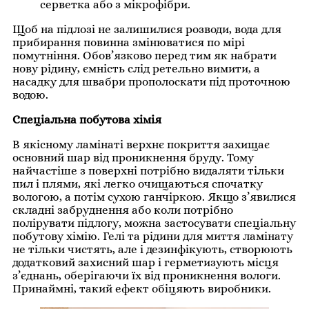
серветка або з мікрофібри.
Щоб на підлозі не залишилися розводи, вода для
прибирання повинна змінюватися по мірі
помутніння. Обов’язково перед тим як набрати
нову рідину, ємність слід ретельно вимити, а
насадку для швабри прополоскати під проточною
водою.
Спеціальна побутова хімія
В якісному ламінаті верхнє покриття захищає
основний шар від проникнення бруду. Тому
найчастіше з поверхні потрібно видаляти тільки
пил і плями, які легко очищаються спочатку
вологою, а потім сухою ганчіркою. Якщо з’явилися
складні забруднення або коли потрібно
полірувати підлогу, можна застосувати спеціальну
побутову хімію. Гелі та рідини для миття ламінату
не тільки чистять, але і дезинфікують, створюють
додатковий захисний шар і герметизують місця
з’єднань, оберігаючи їх від проникнення вологи.
Принаймні, такий ефект обіцяють виробники.