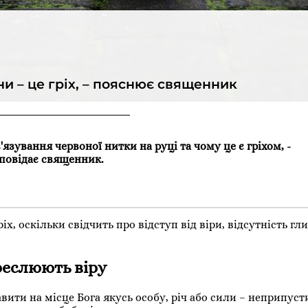
ни – це гріх, – пояснює священник
'язування червоної нитки на руці та чому це є гріхом, -
повідає священник.
іх, оскільки свідчить про відступ від віри, відсутність гл
реслюють віру
ити на місце Бога якусь особу, річ або сили – неприпуст