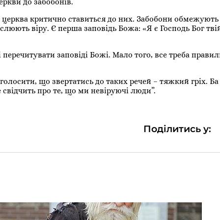
еркви до забобонів.
: церква критично ставиться до них. Забобони обмежують
люють віру. Є перша заповідь Божа: «Я є Господь Бог твій
перечитувати заповіді Божі. Мало того, все треба прави
голосити, що звертатись до таких речей – тяжкий гріх. Ба
е свідчить про те, що ми невіруючі люди”.
Поділитись у: