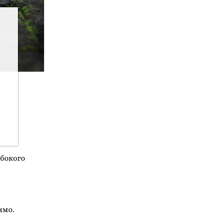
ибокого
имо.