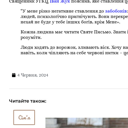
Священник УГКЦ
Іван Жук
пояснив, яке ставлення ц
“У мене різко негативне ставлення до
забобонів
людей, психологічно пригнічують. Вони перекрес
нехай не буде у тебе інших богів, крім Мене».
Кожна людина має читати Святе Письмо. Знати і 
розуміти.
Люди ходять до ворожок, зливають віск. Хочу на
навіть, коли чіпляють на себе червоні нитки – ц
4 Червня, 2024
Читайте також:
Сім'я