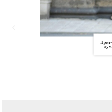
Притч
дум