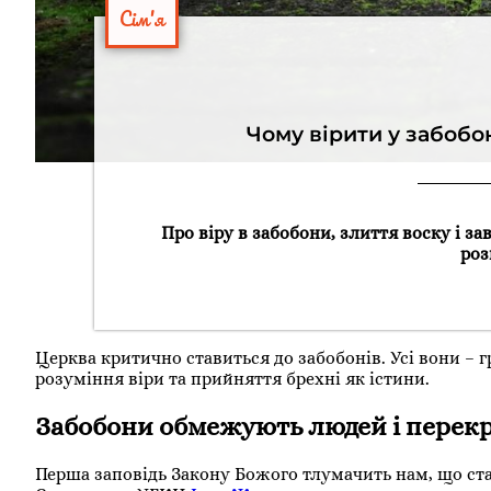
Сім'я
Чому вірити у забобо
Про віру в забобони, злиття воску і зав
роз
Церква критично ставиться до забобонів. Усі вони – гр
розуміння віри та прийняття брехні як істини.
Забобони обмежують людей і перек
Перша заповідь Закону Божого тлумачить нам, що став