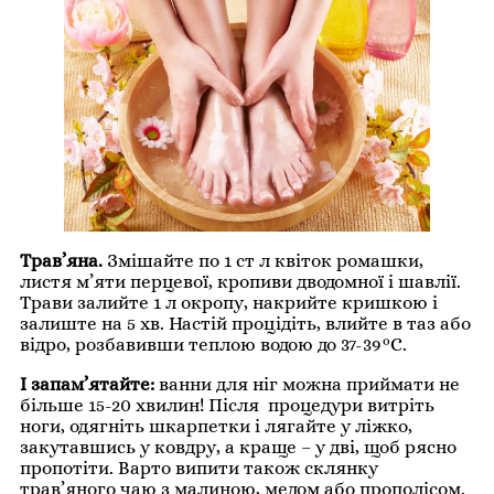
Трав’яна.
Змішайте по 1 ст л квіток ромашки,
листя м’яти перцевої, кропиви дводомної і шавлії.
Трави залийте 1 л окропу, накрийте кришкою і
залиште на 5 хв. Настій процідіть, влийте в таз або
відро, розбавивши теплою водою до 37-39°С.
І запам’ятайте:
ванни для ніг можна приймати не
більше 15-20 хвилин! Після процедури витріть
ноги, одягніть шкарпетки і лягайте у ліжко,
закутавшись у ковдру, а краще – у дві, щоб рясно
пропотіти. Варто випити також склянку
трав’яного чаю з малиною, медом або прополісом.