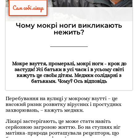
Сам собі лікар
Чому мокрі ноги викликають
нежить?
Мокре взуття, промерзлі, мокрі ноги - крок до
застуди! Усі батьки в усі часи і в усьому світі
кажуть це своїм дітям. Медики солідарні з
батьками. Чому? Ось відповідь
Перебування на вулиці у мокрому взутті – це
високий ризик розвитку вірусних і простудних
захворювань, – кажуть медики.
Лікарі застерігають, це може стати навіть
серйозною загрозою життю. Бо на ступнях ніг
матінка-природа розташувала рецептори, що