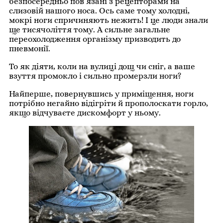
безпосередньо пов’язані з рецепторами на
слизовій нашого носа. Ось саме тому холодні,
мокрі ноги спричиняють нежить! І це люди знали
ще тисячоліття тому. А сильне загальне
переохолодження організму призводить до
пневмонії.
То як діяти, коли на вулиці дощ чи сніг, а ваше
взуття промокло і сильно промерзли ноги?
Найперше, повернувшись у приміщення, ноги
потрібно негайно відігріти й прополоскати горло,
якщо відчуваєте дискомфорт у ньому.