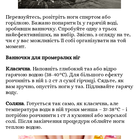
Перевзуйтесь, розітріть ноги спиртом або
горілкою. Бажано попарити їх у гарячій воді,
зробивши ванночку. Спробуйте одну з трьох
найефективніших, на вибір. Звісно, з огляду на те,
чи є у вас можливість її собі організувати на той
момент.
Ванночки для промерзлих ніг
Класична
. Наповніть глибокий таз або відро
гарячою водою (38-40°С). Для більшого ефекту
розчиніть в ній 1-2 ст л сухої гірчиці. Сядьте, як
вам зручно, опустіть ноги у таз. Підливайте гарячу
воду.
Соляна
. Готується так само, як класична, але
температура води в ній трохи менша – 37-38°С – і
потрібно розчинити 1 ст л кухонної або морської
солі. Після закінчення процедури облийте ноги
теплою водою.