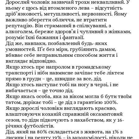
Дорослий чоловік зазвичай трохи неквапливий. У
ньому є щось від втомленого лева – відсутність
дріб’язковості, метушливості, нервозності. Йому
важливо зберегти обличчя, не втратити
репутацію. Він стриманий в спілкуванні, з
алкоголем, береже здоров’я і чутливий з жінками,
розуміє їхні бажання і фантазії.
Дід же, навпаки, позбавлений будь-яких
умовностей. П’є без міри, грубіянить дамам,
вбиває себе неправильним способом життя і
виглядає відповідно.
Якщо хтось пре напролом в громадському
транспорті і ніби навмисне зачіпає тебе ліктем
прямо в груди – це, швидше за все, дід.
Якщо хтось наступає тобі на ногу в черзі, і не
вибачається – це точно дід.
Якщо якась особа, яка за віком могла б бути твоїм
татом, дорікає тобі – це дід з гарантією 100%.
Якщо дорослі чоловіки виглядають красиво,
влаштовуючи коханій справжній оксамитовий
сезон, то діди підкочують з нахабством, як у 16-
річних футболістів.
Дід, який на 80% складається з живота, на 1% з
лисини і на решту 19% – із зарозумілості, ніколи не