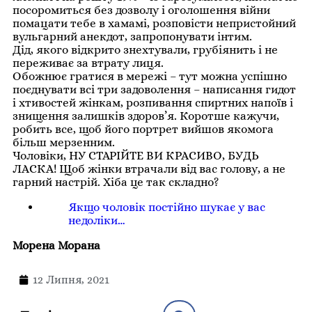
посоромиться без дозволу і оголошення війни
помацати тебе в хамамі, розповісти непристойний
вульгарний анекдот, запропонувати інтим.
Дід, якого відкрито знехтували, грубіянить і не
переживає за втрату лиця.
Обожнює гратися в мережі – тут можна успішно
поєднувати всі три задоволення – написання гидот
і хтивостей жінкам, розпивання спиртних напоїв і
знищення залишків здоров’я. Коротше кажучи,
робить все, щоб його портрет вийшов якомога
більш мерзенним.
Чоловіки, НУ СТАРІЙТЕ ВИ КРАСИВО, БУДЬ
ЛАСКА! Щоб жінки втрачали від вас голову, а не
гарний настрій. Хіба це так складно?
Якщо чоловік постійно шукає у вас
недоліки…
Морена Морана
12 Липня, 2021