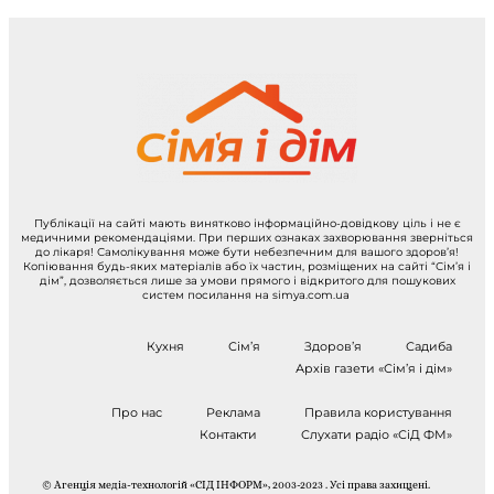
Публікації на сайті мають винятково інформаційно-довідкову ціль і не є
медичними рекомендаціями. При перших ознаках захворювання зверніться
до лікаря! Самолікування може бути небезпечним для вашого здоров’я!
Копіювання будь-яких матеріалів або їх частин, розміщених на сайті “Сім’я і
дім”, дозволяється лише за умови прямого і відкритого для пошукових
систем посилання на simya.com.ua
Кухня
Сім’я
Здоров’я
Садиба
Архів газети «Сім’я і дім»
Про нас
Реклама
Правила користування
Контакти
Слухати радіо «СіД ФМ»
© Агенція медіа-технологій «СІД ІНФОРМ», 2003-2023 . Усі права захищені.