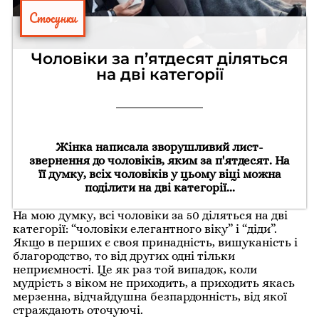
Стосунки
Чоловіки за п’ятдесят діляться
на дві категорії
Жінка написала зворушливий лист-
звернення до чоловіків, яким за п'ятдесят. На
її думку, всіх чоловіків у цьому віці можна
поділити на дві категорії...
На мою думку, всі чоловіки за 50 діляться на дві
категорії: “чоловіки елегантного віку” і “діди”.
Якщо в перших є своя принадність, вишуканість і
благородство, то від других одні тільки
неприємності. Це як раз той випадок, коли
мудрість з віком не приходить, а приходить якась
мерзенна, відчайдушна безпардонність, від якої
страждають оточуючі.