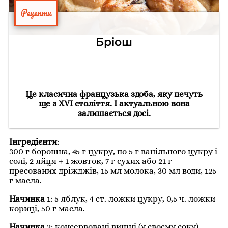
Рецепти
Бріош
Це класична французька здоба, яку печуть
ще з XVI століття. І актуальною вона
залишається досі.
Інгредієнти
:
300 г борошна, 45 г цукру, по 5 г ванільного цукру і
солі, 2 яйця + 1 жовток, 7 г сухих або 21 г
пресованих дріжджів, 15 мл молока, 30 мл води, 125
г масла.
Начинка
1: 5 яблук, 4 ст. ложки цукру, 0,5 ч. ложки
кориці, 50 г масла.
Начинка
2: консервовані вишні (у своєму соку).