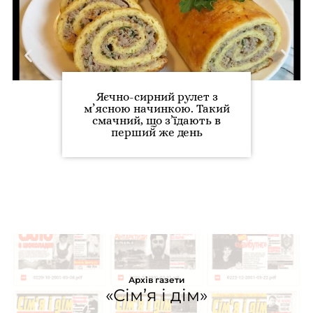
Яєчно-сирний рулет з
м’ясною начинкою. Такий
смачний, що з’їдають в
перший же день
Архів газети
«Сім’я і дім»