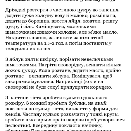
Дріжджі розтерти з частиною цукру до танення,
додати дуже холодну воду й молоко, розмішати,
додати до борошна, ввести яйця, жовток, решту
цукру і сіль. Вимішувати, маленькими
шматочками додаючи холодне, але м’яке масло.
Накрити плівкою, залишити за кімнатної
температури на 1,5–2 год, а потім поставити у
холодильник на ніч.
З яблук зняти шкірку, порізати невеличкими
шматочками. Нагріти сковорідку, всипати кілька
ложок цукру. Коли розтане, додати масло, щойно
розтане – висипати яблука. Помішувати, щоб
закарамелізувалися. Наприкінці (коли на
сковороді не буде соку) припудрити корицею.
З частини тіста зробити кульки однакового
розміру. З кожної зробити бублик, на який
покласти по кульці тіста, викласти у форми для
кексів. Частину кульок розкачати у тонкі круги,
зробити з чотирьох країв надрізи (щоб утворилися
пелюстки). Всередину покласти начинку,
обгорнути її пелюстками, з’єднуючи кінчики.