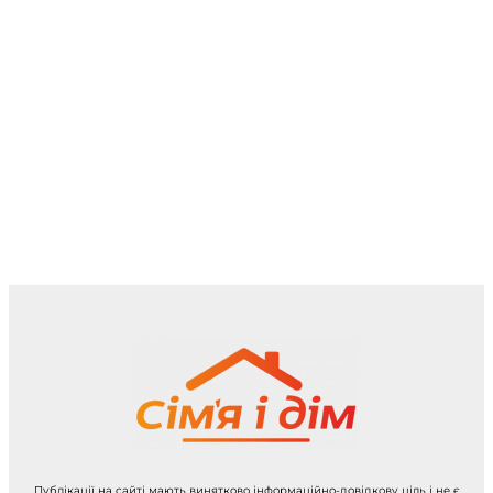
Публікації на сайті мають винятково інформаційно-довідкову ціль і не є