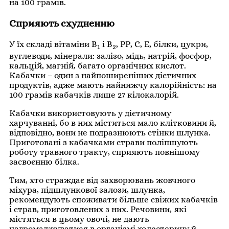
на 100 грамів.
Сприяють схудненню
У їх складі вітаміни В
і В
, РР, С, Е, білки, цукри,
1
2
вуглеводи, мінерали: залізо, мідь, натрій, фосфор,
кальцій, магній, багато органічних кислот.
Кабачки – один з найпоширеніших дієтичних
продуктів, адже мають найнижчу калорійність: на
100 грамів кабачків лише 27 кілокалорій.
Кабачки використовують у дієтичному
харчуванні, бо в них міститься мало клітковини й,
відповідно, вони не подразнюють стінки шлунка.
Приготовані з кабачками страви поліпшують
роботу травного тракту, сприяють повнішому
засвоєнню білка.
Тим, хто страждає від захворювань жовчного
міхура, підшлункової залози, шлунка,
рекомендують споживати більше свіжих кабачків
і страв, приготовлених з них. Речовини, які
містяться в цьому овочі, не дають
нагромаджуватися в організмі холестерину й