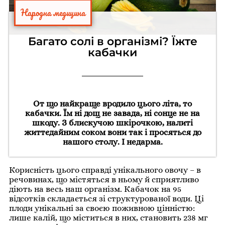
Народна медицина
Багато солі в організмі? Їжте
кабачки
От що найкраще вродило цього літа, то
кабачки. Їм ні дощ не завада, ні сонце не на
шкоду. З блискучою шкірочкою, налиті
життєдайним соком вони так і просяться до
нашого столу. І недарма.
Корисність цього справді унікального овочу – в
речовинах, що містяться в ньому й сприятливо
діють на весь наш організм. Кабачок на 95
відсотків складається зі структурованої води. Ці
плоди унікальні за своєю поживною цінністю:
лише калій, що міститься в них, становить 238 мг