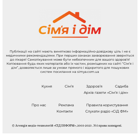
Публікації на сайті мають винятково інформаційно-довідкову ціль і не є
медичними рекомендаціями. При перших ознаках захворювання зверніться
до лікаря! Самолікування може бути небезпечним для вашого здоров’я!
Копіювання будь-яких матеріалів або їх частин, розміщених на сайті “Сім’я і
дім”, дозволяється лише за умови прямого і відкритого для пошукових
систем посилання на simya.com.ua
Кухня
Сім’я
Здоров’я
Садиба
Архів газети «Сім’я і дім»
Про нас
Реклама
Правила користування
Контакти
Слухати радіо «СіД ФМ»
© Агенція медіа-технологій «СІД ІНФОРМ», 2003-2023 . Усі права захищені.