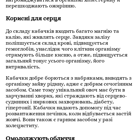
перешкоджають ожирінню.
Корисні для серця
До складу кабачків входить багато магнію та
калію, які живлять серце. Завдяки залізу
поліпшується склад крові, підвищується
гемоглобін, унаслідок чого клітини організму
отримують більше кисню, а отже, підвищується
загальний тонус усього організму, його
витривалість.
Кабачки добре борються з набряками, виводять з
організму зайву рідину, адже є добрим сечогінним
засобом. Саме тому унікальний овоч має бути в
харчуванні хворих, які страждають від серцево-
судинних і ниркових захворювань, діабету,
гіпертонії. Кабачки надають допомогу під час
розвантаження печінки, коли відбувається застій
жовчі. Вони також є гарним засобом у разі
холециститу.
Омолоджують обличчя