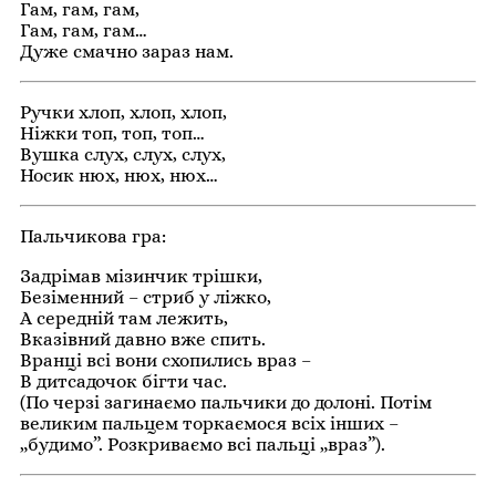
Гам, гам, гам,
Гам, гам, гам…
Дуже смачно зараз нам.
Ручки хлоп, хлоп, хлоп,
Ніжки топ, топ, топ…
Вушка слух, слух, слух,
Носик нюх, нюх, нюх…
Пальчикова гра:
Задрімав мізинчик трішки,
Безіменний – стриб у ліжко,
А середній там лежить,
Вказівний давно вже спить.
Вранці вci вони схопились враз –
В дитсадочок бігти час.
(По черзі загинаємо пальчики до долоні. Потім
великим пальцем торкаємося всіх інших –
„будимо”. Розкриваємо всі пальці „враз”).