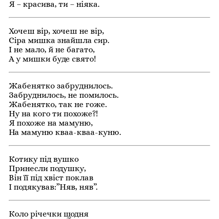
Я – красива, ти – ніяка.
Хочеш вір, хочеш не вір,
Сіра мишка знайшла сир.
І не мало, й не багато,
А у мишки буде свято!
Жабенятко забруднилось.
Забруднилось, не помилось.
Жабенятко, так не гоже.
Ну на кого ти похоже?!
Я похоже на мамуню,
На мамуню кваа-кваа-куню.
Котику під вушко
Принесли подушку,
Він її під хвіст поклав
І подякував:”Няв, няв”.
Коло річечки щодня