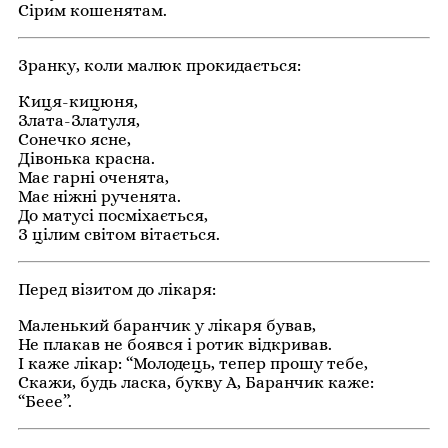
Сірим кошенятам.
Зранку, коли малюк прокидається:
Киця-кицюня,
Злата-Златуля,
Сонечко ясне,
Дівонька красна.
Має гарні оченята,
Має ніжні рученята.
До матусі посміхається,
З цілим світом вітається.
Перед візитом до лікаря:
Маленький баранчик у лікаря бував,
Не плакав не боявся і ротик відкривав.
І каже лікар: “Молодець, тепер прошу тебе,
Скажи, будь ласка, букву А, Баранчик каже:
“Беее”.