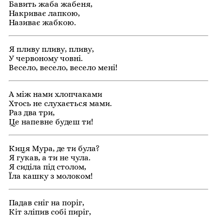
Бавить жаба жабеня,
Накриває лапкою,
Називає жабкою.
Я пливу пливу, пливу,
У червоному човні.
Весело, весело, весело мені!
А між нами хлопчаками
Хтось не слухається мами.
Раз два три,
Це напевне будеш ти!
Киця Мура, де ти була?
Я гукав, а ти не чула.
Я сиділа під столом,
Їла кашку з молоком!
Падав сніг на поріг,
Кіт зліпив собі пиріг,