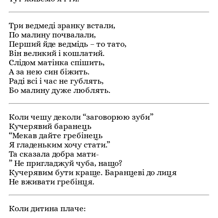
Три ведмеді зранку встали,
По малину почвалали,
Перший йде ведмідь – то тато,
Він великий і кошлатий.
Слідом матінка спішить,
А за нею син біжить.
Раді всі і час не гублять,
Бо малину дуже люблять.
Коли чешу деколи “заговорюю зуби”
Кучерявий баранець
“Мекав дайте гребінець
Я гладеньким хочу стати.”
Та сказала добра мати-
” Не пригладжуй чуба, нащо?
Кучерявим бути краще. Баранцеві до лиця
Не вживати гребінця.
Коли дитина плаче: