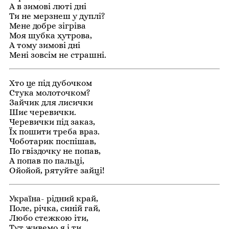
А в зимові люті дні
Ти не мерзнеш у дуплі?
Мене добре зігріва
Моя шубка хутрова,
А тому зимові дні
Мені зовсім не страшні.
Хто це під дубочком
Стука молоточком?
Зайчик для лисички
Шиє черевички.
Черевички під заказ,
Їх пошити треба враз.
Чоботарик поспішав,
По гвіздочку не попав,
А попав по пальці,
Ойойой, рятуйте зайці!
Україна- рідний край,
Поле, річка, синій гай,
Любо стежкою іти,
Тут живемо я і ти.