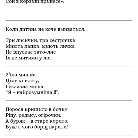
Сон в корзині принесе».
Коли дитина не хоче вмиватися:
Три лисички, три сестрички
Миють лапки, миють личка
Не впускає тато-лис
Їх не митими у ліс.
З’їла мишка
Цілу книжку,
І сказала миша:
“Я – найрозумніша!!!”.
Порося кришило в бочку
Ріпу, редьку, огірочки.
А буряк – в старе корито.
Буде з чого борщ варити!