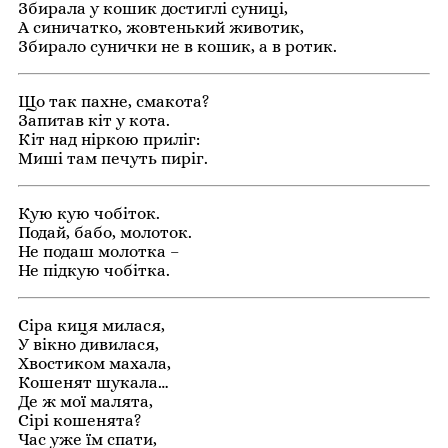
Збирала у кошик достиглі суниці,
А синичатко, жовтенький животик,
Збирало сунички не в кошик, а в ротик.
Що так пахне, смакота?
Запитав кіт у кота.
Кіт над ніркою приліг:
Миші там печуть пиріг.
Кую кую чобіток.
Подай, бабо, молоток.
Не подаш молотка –
Не підкую чобітка.
Сіра киця милася,
У вікно дивилася,
Хвостиком махала,
Кошенят шукала…
Де ж мої малята,
Сірі кошенята?
Час уже їм спати,