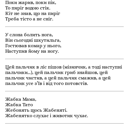
Поки жарив, поки пік,
То пиріг водою стік.
Кіт не знав, що на пиріг
Треба тісто а не сніг.
У слона болить нога,
Він сьогодні шкутильга,
Гостював комар у нього,
Наступив йому на ногу.
Цей пальчик в ліс пішов (мізинчик, а тоді наступні
пальчики…), цей пальчик гриб знайшов, цей
пальчик чистив, а цей пальчик смажив, а цей
пальчик усе з’їв і від того потовстів.
Жабка Мама,
Жабка Тато
Жeбонять щось Жабeняті.
Жабeнятко слухає і животик чухає.