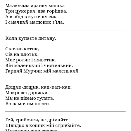
Малювала зранку мишка
Три цукерки, два горішка.
А в обід в куточку сіла
І смачний малюнок з’їла.
Коли купаєте дитину:
Скочив котик,
Сів на плотик,
Миє ротик і животик.
Він маленький і чистенький,
Гарний Мурчик мій маленький.
Дощик-дощик, кап-кап-кап,
Мокрі всі доріжки.
Ми не підемо гулять,
Бо намочим ніжки.
Гей, грибочки, не дрімайте!
Швидко в кошик мій стрибайте.
Мухомору лиш скажу: