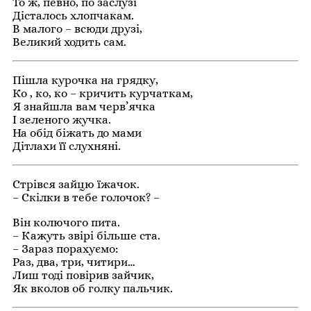
То ж, певно, по заслузі
Дісталось хлопчакам.
В малого – всюди друзі,
Великий ходить сам.
Пішла курочка на грядку,
Ко , ко, ко – кричить курчаткам,
Я знайшла вам черв’ячка
І зеленого жучка.
На обід біжать до мами
Дітлахи її слухняні.
Стрівся зайцю їжачок.
– Скілки в тебе голочок? –
Він колючого пита.
– Кажуть звірі більше ста.
– Зараз порахуємо:
Раз, два, три, читири…
Лиш тоді повірив зайчик,
Як вколов об голку пальчик.