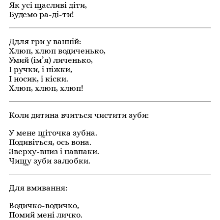
Як усі щасливі діти,
Будемо ра-ді-ти!
Ддля гри у ванній:
Хлюп, хлюп водиченько,
Умий (ім’я) личенько,
І ручки, і ніжки,
І носик, і кіски.
Хлюп, хлюп, хлюп!
Коли дитина вчиться чистити зуби:
У мене щіточка зубна.
Подивіться, ось вона.
Зверху-вниз і навпаки.
Чищу зуби залюбки.
Для вмивання:
Водичко-водичко,
Помий мені личко.