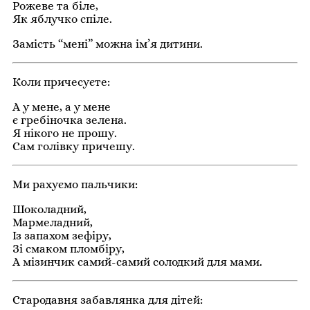
Рожеве та біле,
Як яблучко спіле.
Замість “мені” можна ім’я дитини.
Коли причесуєте:
А у мене, а у мене
є гребіночка зелена.
Я нікого не прошу.
Сам голівку причешу.
Ми рахуємо пальчики:
Шоколадний,
Мармеладний,
Із запахом зефіру,
Зі смаком пломбіру,
А мізинчик самий-самий солодкий для мами.
Стародавня забавлянка для дітей: