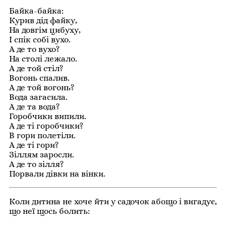
Байка-байка:
Курив дід файку,
На довгім цибуху,
І спік собі вухо.
А де то вухо?
На столі лежало.
А де той стіл?
Вогонь спалив.
А де той вогонь?
Вода загасила.
А де та вода?
Горобчики випили.
А де ті горобчики?
В гори полетіли.
А де ті гори?
Зіллям заросли.
А де то зілля?
Порвали дівки на вінки.
Коли дитина не хоче йти у садочок абощо і вигадує,
що неї щось болить: