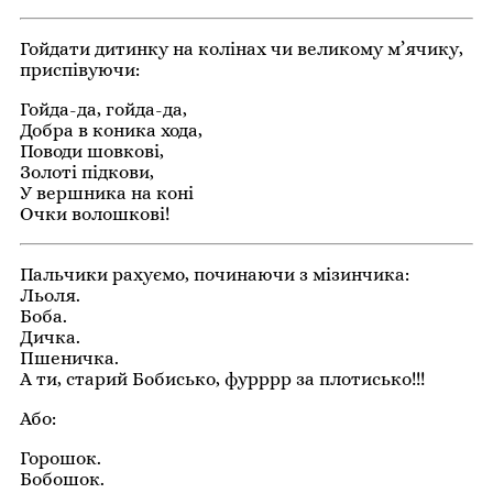
Гойдати дитинку на колінах чи великому м’ячику,
приспівуючи:
Гойда-да, гойда-да,
Добра в коника хода,
Поводи шовкові,
Золоті підкови,
У вершника на коні
Очки волошкові!
Пальчики рахуємо, починаючи з мізинчика:
Льоля.
Боба.
Дичка.
Пшеничка.
А ти, старий Бобисько, фурррр за плотисько!!!
Або:
Горошок.
Бобошок.