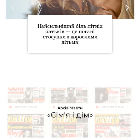
Найсильніший біль літніх
батьків — це погані
стосунки з дорослими
дітьми
Архів газети
«Сім’я і дім»