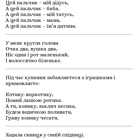
Цей пальчик – мій дідусь,
А цей пальчик – баба,
А цей пальчик – мій татусь,
А цей пальчик – мама,
А цей пальчик – ім’я дитини.
У мене кругла голова
Очка два, вушка два,
Ніс один і рот маленький,
І волоссячко біленьке.
Під час купання забавляєтеся з іграшками і
примовляєте:
Котику-воркотику,
Помий лапкою ротика.
А ти, конику, заклич песика,
Будем водичкою поливати,
Гриву конику чесати.
Ходила синиця у синій спідниці,