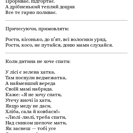
Прориває, підгортає.
А дрібненький теплий дощик
Все те гарно поливає.
Причесуючи, примовляти:
Рости, кісонько, до п’ят, всі волосики уряд,
Рости, косо, не путайся, доню мами слухайся.
Коли дитина не хоче спати:
У лісі є зелена хатка,
Там поснули ведмежатка,
А найменший вереда
Своїй мамі набрида.
Каже: «Я не хочу спати,
Утечу вночі із хати,
Якщо меду не даси,
Хліба, сала й ковбаси!»
«Люлі-люлі, треба спати,
Над синком шепоче мати,
Як заснеш — тобі усе