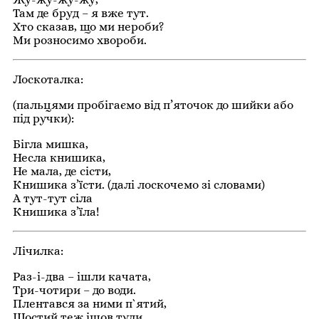
Там де бруд – я вже тут.
Хто сказав, що ми нероби?
Ми розносимо хвороби.
Лоскоталка:
(пальцями пробігаємо від п’яточок до шийки або
під ручки):
Бігла мишка,
Несла книшика,
Не мала, де сісти,
Книшика з’їсти. (далі лоскочемо зі словами)
А тут-тут сіла
Книшика з’їла!
Лічилка:
Раз-і-два – ішли качата,
Три-чотири – до води.
Плентався за ними п`ятий,
Шостий теж ішов туди.