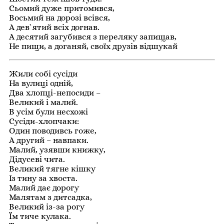
Сьомий дуже притомився,
Восьмий на дорозі всівся,
А дев`ятий всіх догнав.
А десятий загубився з переляку запищав,
Не пищи, а доганяй, своїх друзів відшукай
Жили собі сусіди
На вулиці одній,
Два хлопці-непосиди –
Великий і малий.
В усім були несхожі
Сусіди-хлопчаки:
Один поводивсь гоже,
А другий – навпаки.
Малий, узявши книжку,
Дідусеві чита.
Великий тягне кішку
Із тину за хвоста.
Малий дає дорогу
Малятам з дитсадка,
Великий із-за рогу
Їм тиче кулака.