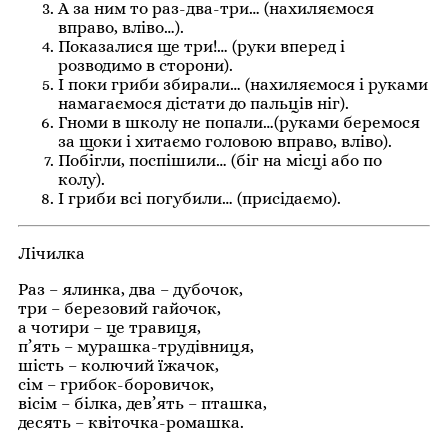
А за ним то раз-два-три… (нахиляємося
вправо, вліво…).
Показалися ще три!… (руки вперед і
розводимо в сторони).
І поки гриби збирали… (нахиляємося і руками
намагаємося дістати до пальців ніг).
Гноми в школу не попали…(руками беремося
за щоки і хитаємо головою вправо, вліво).
Побігли, поспішили… (біг на місці або по
колу).
І гриби всі погубили… (присідаємо).
Лічилка
Раз – ялинка, два – дубочок,
три – березовий гайочок,
а чотири – це травиця,
п’ять – мурашка-трудівниця,
шість – колючий їжачок,
сім – грибок-боровичок,
вісім – білка, дев’ять – пташка,
десять – квіточка-ромашка.