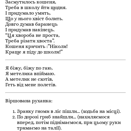
Засмутилось кошеня,
Треба в школу йти щодня.
І придумало умить,
Що у нього хвіст болить.
Довго думав баранець
І придумав накінець.
“Ця хвороба не проста,
Треба різати хвоста”.
Кошеня кричить :”Ніколи!
Краще я піду до школи!”
Я біжу, біжу по гаю,
Я метелика впіймаю.
А метелик не схотів,
Геть від мене полетів.
Віршована руханка:
Зранку гноми в ліс пішли… (ходьба на місці).
По дорозі гриб знайшли… (нахиляємося
вперед, потім піднімаємося, при цьому руки
тримаємо на талії).