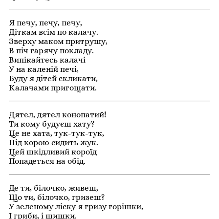
Я печу, печу, печу,
Діткам всім по калачу.
Зверху маком притрушу,
В піч гарячу покладу.
Випікайтесь калачі
У на каленій печі,
Буду я дітей скликати,
Калачами пригощати.
Дятел, дятел конопатий!
Ти кому будуєш хату?
Це не хата, тук-тук-тук,
Під корою сидить жук.
Цей шкідливий короїд
Попадеться на обід.
Де ти, білочко, живеш,
Що ти, білочко, гризеш?
У зеленому ліску я гризу горішки,
І гриби, і шишки.