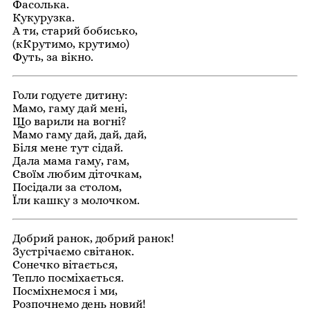
Фасолька.
Кукурузка.
А ти, старий бобисько,
(кКрутимо, крутимо)
Футь, за вікно.
Голи годуєте дитину:
Мамо, гаму дай мені,
Що варили на вогні?
Мамо гаму дай, дай, дай,
Біля мене тут сідай.
Дала мама гаму, гам,
Своїм любим діточкам,
Посідали за столом,
Їли кашку з молочком.
Добрий ранок, добрий ранок!
Зустрічаємо світанок.
Сонечко вітається,
Тепло посміхається.
Посміхнемося і ми,
Розпочнемо день новий!