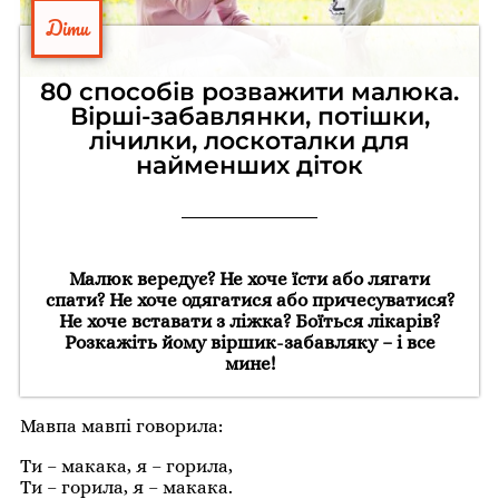
Діти
80 способів розважити малюка.
Вірші-забавлянки, потішки,
лічилки, лоскоталки для
найменших діток
Малюк вередує? Не хоче їсти або лягати
спати? Не хоче одягатися або причесуватися?
Не хоче вставати з ліжка? Боїться лікарів?
Розкажіть йому віршик-забавляку – і все
мине!
Мавпа мавпі говорила:
Ти – макака, я – горила,
Ти – горила, я – макака.