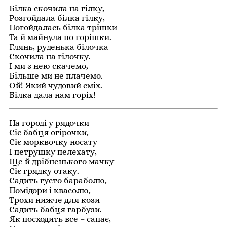
Білка скочила на гілку,
Розгойдала білка гілку,
Погойдалась білка трішки
Та й майнула по горішки.
Глянь, руденька білочка
Скочила на гілочку.
І ми з нею скачемо,
Більше ми не плачемо.
Ой! Який чудовий сміх.
Білка дала нам горіх!
На городі у рядочки
Сіє бабця огірочки,
Сіє морквочку носату
І петрушку пелехату,
Ще й дрібненького мачку
Сіє грядку отаку.
Садить густо бараболю,
Помідори і квасолю,
Трохи нижче для кози
Садить бабця гарбузи.
Як посходить все – сапає,