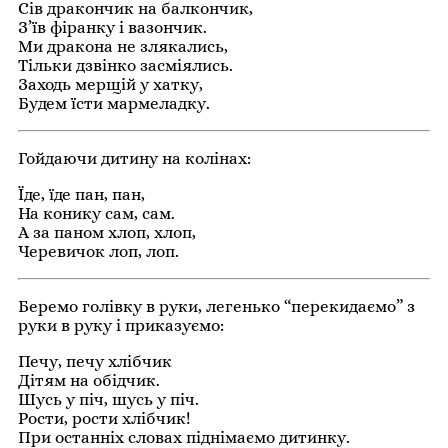
Сів дракончик на балкончик,
З’їв фіранку і вазончик.
Ми дракона не злякались,
Тільки дзвінко засміялись.
Заходь мерщій у хатку,
Будем їсти мармеладку.
Гойдаючи дитину на колінах:
Їде, їде пан, пан,
На конику сам, сам.
А за паном хлоп, хлоп,
Черевичок лоп, лоп.
Беремо голівку в руки, легенько “перекидаємо” з
руки в руку і приказуємо:
Печу, печу хлібчик
Дітям на обідчик.
Шусь у піч, шусь у піч.
Рости, рости хлібчик!
При останніх словах піднімаємо дитинку.