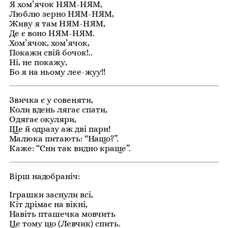
Я хом’ячок НЯМ-НЯМ,
Люблю зерно НЯМ-НЯМ,
Живу я там НЯМ-НЯМ,
Де є воно НЯМ-НЯМ.
Хом’ячок, хом’ячок,
Покажи свій бочок!..
Ні, не покажу,
Бо я на ньому лее-жуу!!
Звичка є у совеняти,
Коли вдень лягає спати,
Одягає окуляри,
Ще й одразу аж дві пари!
Малюка питають: “Нащо?”.
Каже: “Сни так видно краще”.
Вірш надобраніч:
Іграшки заснули всі,
Кіт дрімає на вікні,
Навіть пташечка мовчить
Це тому що (Левчик) спить.