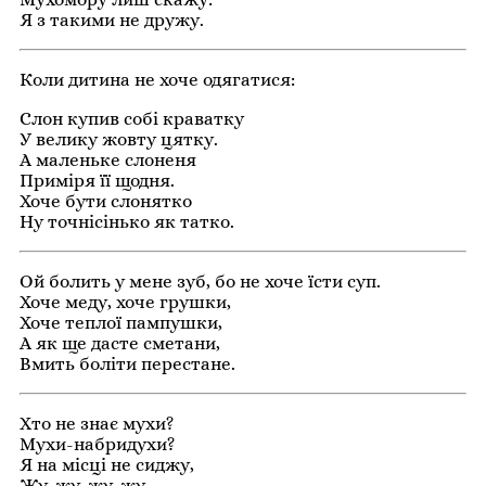
Я з такими не дружу.
Коли дитина не хоче одягатися:
Слон купив собі краватку
У велику жовту цятку.
А маленьке слоненя
Приміря її щодня.
Хоче бути слонятко
Ну точнісінько як татко.
Ой болить у мене зуб, бо не хоче їсти суп.
Хоче меду, хоче грушки,
Хоче теплої пампушки,
А як ще дасте сметани,
Вмить боліти перестане.
Хто не знає мухи?
Мухи-набридухи?
Я на місці не сиджу,
Жу-жу-жу-жу,