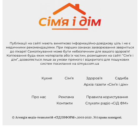
Публікації на сайті мають винятково інформаційно-довідкову ціль і не є
медичними рекомендаціями. При перших ознаках захворювання зверніться
до лікаря! Самолікування може бути небезпечним для вашого здоров’я!
Копіювання будь-яких матеріалів або їх частин, розміщених на сайті “Сім’я і
дім”, дозволяється лише за умови прямого і відкритого для пошукових
систем посилання на simya.com.ua
Кухня
Сім’я
Здоров’я
Садиба
Архів газети «Сім’я і дім»
Про нас
Реклама
Правила користування
Контакти
Слухати радіо «СіД ФМ»
© Агенція медіа-технологій «СІД ІНФОРМ», 2003-2023 . Усі права захищені.