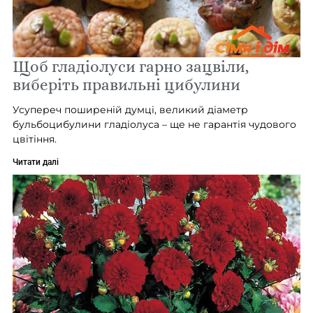
Щоб гладіолуси гарно зацвіли,
виберіть правильні цибулини
Усупереч поширеній думці, великий діаметр
бульбоцибулини гладіолуса – ще не гарантія чудового
цвітіння.
Читати далі