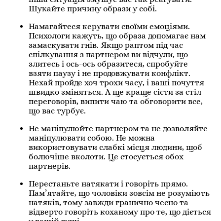
Шукайте причину образи у собі.
Намагайтеся керувати своїми емоціями.
Психологи кажуть, що образа допомагає нам
замаскувати гнів. Якщо раптом під час
спілкування з партнером ви відчули, що
злитесь і ось-ось образитеся, спробуйте
взяти паузу і не продовжувати конфлікт.
Нехай пройде хоч трохи часу, і ваші почуття
швидко зміняться. А ще краще сісти за стіл
переговорів, випити чаю та обговорити все,
що вас турбує.
Не маніпулюйте партнером та не дозволяйте
маніпулювати собою. Не можна
використовувати слабкі місця людини, щоб
болючіше вколоти. Це стосується обох
партнерів.
Перестаньте натякати і говоріть прямо.
Пам’ятайте, що чоловіки зовсім не розуміють
натяків, тому завжди гранично чесно та
відверто говоріть коханому про те, що діється