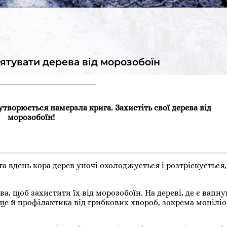
рятувати дерева від морозобоїн
 утворюється намерзла крига. Захистіть свої дерева від
морозобоїн!
 вдень кора дерев уночі охолоджується і розтріскується,
, щоб захистити їх від морозобоїн. На дереві, де є вапну
ще й профілактика від грибкових хвороб, зокрема моніліо