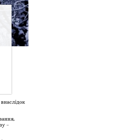
 внаслідок
вання,
зу –