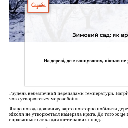
Садиба
Зимовий сад: як в
На дереві, де є вапнування, ніколи не
Грудень небезпечний перепадами температури. Нагріта
чого утворюються морозобоїни.
Якщо погода дозволяє, варто повторно побілити дерева
ніколи не утворюється намерзла крига. До того ж це 
справжнього лиха для кісточкових порід.