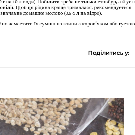
г на 10 л води). Побілити треба не тільки стовбур, а й усі
монілії. Щоб ця рідина краще трималася, рекомендується
звичайне домашнє молоко (0,5-1 л на відро).
йно замастити їх сумішшю глини з коров’яком або густою
Поділитись у: