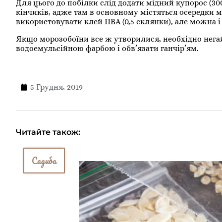
Для цього до побілки слід додати мідний купорос (300 
кінчиків, адже там в основному містяться осередки 
використовувати клей ПВА (0,5 склянки), але можна і 
Якщо морозобоїни все ж утворилися, необхідно нега
водоемульсійною фарбою і обв’язати ганчір’ям.
5 Грудня, 2019
Читайте також:
Садиба