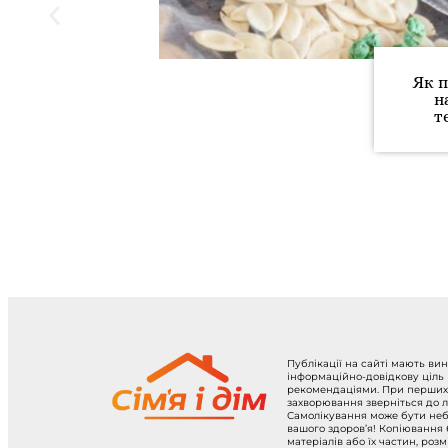
Як п
н
т
Публікації на сайті мають ви
інформаційно-довідкову ціль
рекомендаціями. При перших
захворювання зверніться до л
Самолікування може бути не
вашого здоров’я! Копіювання
матеріалів або їх частин, роз