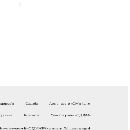
Здоров’я
Садиба
Архів газети «Сім’я і дім»
тування
Контакти
Слухати радіо «СіД ФМ»
я медіа-технологій «СІД ІНФОРМ», 2003-2023 . Усі права захищені.