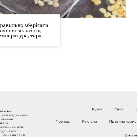
равильно зберігати
асіння: вологість,
емпература, тара
Кухня
Сім’я
нятково
 і не є медичними
 ознаках
Про нас
Реклама
Правила корис
ікаря!
безпечним для
 будь-яких
міщених на сайті
© Агенці