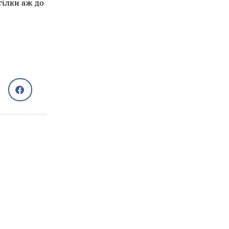
 гілки аж до
Садиба