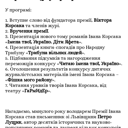
У програмі:
1. Вступне слово від фундатора премії,
Віктора
Корсака
та членів журі.
2.
Вручення премії
.
3. Презентація нового тому романів
Івана Корсака
«
Імена твої, Україно. Діти Яфета
».
4. Презентація книги-спогадів про Народну
Трибуну «
Трибуна вільних людей
».
5. Підбивання підсумків та нагородження
переможців конкурсу «
Читаю імена твої, Україно
».
6. Оголошення результатів конкурсу дитячих
журналістських матеріалів імені Івана Корсака –
«
Фішка мого району
».
7. Читання уривків творів Івана Корсака, від
театру «
ГаРмИдЕр
».
Нагадаємо, минулого року володарем Премії Івана
Корсака став письменник зі Львівщини
Петро
Лущик
, автор десятків історичних та науково-
популярних романів та лауреат кількох конкурсів