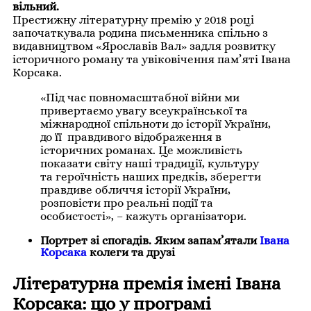
вільний.
Престижну літературну премію у 2018 році
започаткувала родина письменника спільно з
видавництвом «Ярославів Вал» задля розвитку
історичного роману та увіковічення пам’яті Івана
Корсака.
«Під час повномасштабної війни ми
привертаємо увагу всеукраїнської та
міжнародної спільноти до історії України,
до її правдивого відображення в
історичних романах. Це можливість
показати світу наші традиції, культуру
та героїчність наших предків, зберегти
правдиве обличчя історії України,
розповісти про реальні події та
особистості», – кажуть організатори.
Портрет зі спогадів. Яким запам’ятали
Івана
Корсака
колеги та друзі
Літературна премія імені Івана
Корсака: що у програмі