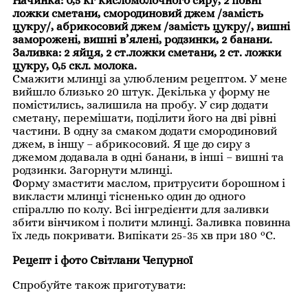
Начинка: 0,5 кг кисломолочного сиру, 2 повні
ложки сметани, смородиновий джем /замість
цукру/, абрикосовий джем /замість цукру/, вишні
заморожені, вишні в’ялені, родзинки, 2 банани.
Заливка: 2 яйця, 2 ст.ложки сметани, 2 ст. ложки
цукру, 0,5 скл. молока.
Смажити млинці за улюбленим рецептом. У мене
вийшло близько 20 штук. Декілька у форму не
помістились, залишила на пробу. У сир додати
сметану, перемішати, поділити його на дві рівні
частини. В одну за смаком додати смородиновий
джем, в іншу – абрикосовий. Я ще до сиру з
джемом додавала в одні банани, в інші – вишні та
родзинки. Загорнути млинці.
Форму змастити маслом, притрусити борошном і
викласти млинці тісненько один до одного
спіраллю по колу. Всі інгредієнти для заливки
збити вінчиком і полити млинці. Заливка повинна
їх ледь покривати. Випікати 25-35 хв при 180 °С.
Рецепт і фото Світлани Чепурної
Спробуйте також приготувати: