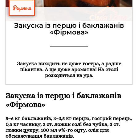
Рецепти
Закуска із перцю і баклажанів
«Фірмова»
Закуска виходить не дуже гостра, а радше
пікантна. А ще дуже ароматна! На столі
розходиться на ура.
Закуска із перцю і баклажанів
«Фірмова»
5–6 кг баклажанів, 3–3,5 кг перцю, гострий перець,
0,5 кг часнику, 2 ст. ложки солі без чубка, 3 ст.
ложки цукру, 100 мл 9%-го оцту, олія для
обсмажування баклажанів.