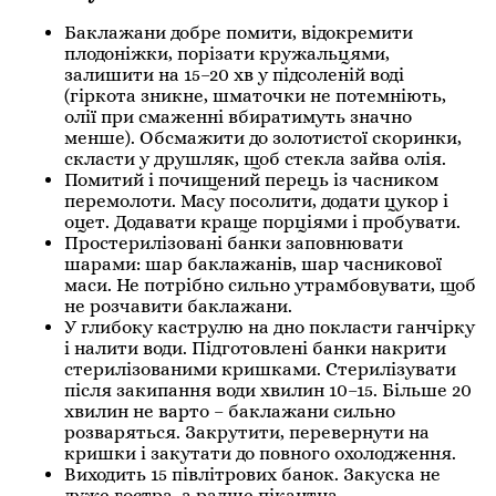
Баклажани добре помити, відокремити
плодоніжки, порізати кружальцями,
залишити на 15–20 хв у підсоленій воді
(гіркота зникне, шматочки не потемніють,
олії при смаженні вбиратимуть значно
менше). Обсмажити до золотистої скоринки,
скласти у друшляк, щоб стекла зайва олія.
Помитий і почищений перець із часником
перемолоти. Масу посолити, додати цукор і
оцет. Додавати краще порціями і пробувати.
Простерилізовані банки заповнювати
шарами: шар баклажанів, шар часникової
маси. Не потрібно сильно утрамбовувати, щоб
не розчавити баклажани.
У глибоку каструлю на дно покласти ганчірку
і налити води. Підготовлені банки накрити
стерилізованими кришками. Стерилізувати
після закипання води хвилин 10–15. Більше 20
хвилин не варто – баклажани сильно
розваряться. Закрутити, перевернути на
кришки і закутати до повного охолодження.
Виходить 15 півлітрових банок. Закуска не
дуже гостра, а радше пікантна.