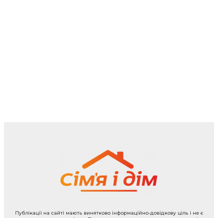
Публікації на сайті мають винятково інформаційно-довідкову ціль і не є