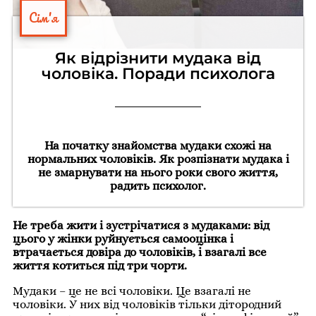
Сім'я
Як відрізнити мудака від
чоловіка. Поради психолога
На початку знайомства мудаки схожі на
нормальних чоловіків. Як розпізнати мудака і
не змарнувати на нього роки свого життя,
радить психолог.
Не треба жити і зустрічатися з мудаками: від
цього у жінки руйнується самооцінка і
втрачається довіра до чоловіків, і взагалі все
життя котиться під три чорти.
Мудаки – це не всі чоловіки. Це взагалі не
чоловіки. У них від чоловіків тільки дітородний