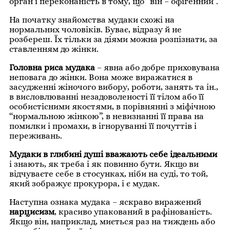
орган і переконаність в тому, що “він – офігенний”.
На початку знайомства мудаки схожі на
нормальних чоловіків. Буває, відразу й не
розбереш. Їх тільки за діями можна розпізнати, за
ставленням до жінки.
Головна риса мудака
– явна або добре приховувана
неповага до жінки. Вона може виражатися в
засудженні жіночого вибору, роботи, занять та ін.,
в висловлюванні незадоволеності її тілом або її
особистісними якостями, в порівнянні з міфічною
“нормальною жінкою”, в невизнанні її права на
помилки і промахи, в ігноруванні її почуттів і
переживань.
Мудаки в глибині душі вважають себе ідеальними
і знають, як треба і як повинно бути. Якщо ви
відчуваєте себе в стосунках, ніби на суді, то той,
який зображує прокурора, і є мудак.
Наступна ознака мудака – яскраво виражений
нарцисизм
, красиво упакований в рафінованість.
Якщо він, наприклад, миється раз на тиждень або