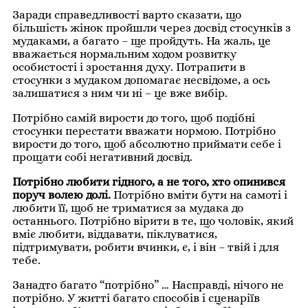
Заради справедливості варто сказати, що
більшість жінок пройшли через досвід стосунків з
мудаками, а багато – ще пройдуть. На жаль, це
вважається нормальним ходом розвитку
особистості і зростання духу. Потрапити в
стосунки з мудаком допомагає несвідоме, а ось
залишатися з ним чи ні – це вже вибір.
Потрібно самій вирости до того, щоб подібні
стосунки перестати вважати нормою. Потрібно
вирости до того, щоб абсолютно приймати себе і
прощати собі негативний досвід.
Потрібно любити гідного, а не того, хто опинився
поруч волею долі.
Потрібно вміти бути на самоті і
любити її, щоб не триматися за мудака до
останнього. Потрібно вірити в те, що чоловік, який
вміє любити, віддавати, піклуватися,
підтримувати, робити вчинки, є, і він – твій і для
тебе.
Занадто багато “потрібно” … Насправді, нічого не
потрібно. У житті багато способів і сценаріїв