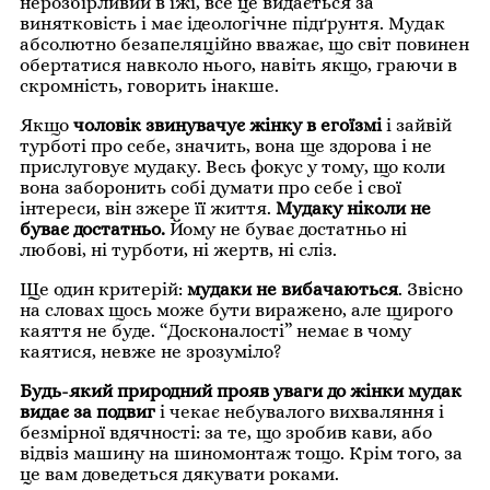
нерозбірливий в їжі, все це видається за
винятковість і має ідеологічне підґрунтя. Мудак
абсолютно безапеляційно вважає, що світ повинен
обертатися навколо нього, навіть якщо, граючи в
скромність, говорить інакше.
Якщо
чоловік звинувачує жінку в егоїзмі
і зайвій
турботі про себе, значить, вона ще здорова і не
прислуговує мудаку. Весь фокус у тому, що коли
вона заборонить собі думати про себе і свої
інтереси, він зжере її життя.
Мудаку ніколи не
буває достатньо.
Йому не буває достатньо ні
любові, ні турботи, ні жертв, ні сліз.
Ще один критерій:
мудаки не вибачаються
. Звісно
на словах щось може бути виражено, але щирого
каяття не буде. “Досконалості” немає в чому
каятися, невже не зрозуміло?
Будь-який природний прояв уваги до жінки мудак
видає за подвиг
і чекає небувалого вихваляння і
безмірної вдячності: за те, що зробив кави, або
відвіз машину на шиномонтаж тощо. Крім того, за
це вам доведеться дякувати роками.