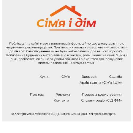
Публікації на сайті мають винятково інформаційно-довідкову ціль і не є
медичними рекомендаціями. При перших ознаках захворювання зверніться
до лікаря! Самолікування може бути небезпечним для вашого здоров’я!
Копіювання будь-яких матеріалів або їх частин, розміщених на сайті “Сім’я і
дім”, дозволяється лише за умови прямого і відкритого для пошукових
систем посилання на simya.com.ua
Кухня
Сім’я
Здоров’я
Садиба
Архів газети «Сім’я і дім»
Про нас
Реклама
Правила користування
Контакти
Слухати радіо «СіД ФМ»
© Агенція медіа-технологій «СІД ІНФОРМ», 2003-2023 . Усі права захищені.