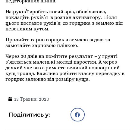
недоторканих шипів.
На руків’ї зробіть косий зріз, обов’язково,
покладіть руків’я в розчин активатору. Після
цього поставте руків’я до горщика з землею під
невеликим кутом.
Пролийте гарно горщик з землею водою та
замотайте харчовою плівкою.
Через 30 днів ви помітите результат – у ґрунті
з’являться маленькі молоді паростки. А через
деякий час ви отримаєте великий повноцінний
кущ троянд. Важливо робити вчасну пересадку в
горщик залежно від розміру куща.
13 Травня, 2020
Поділитись у: