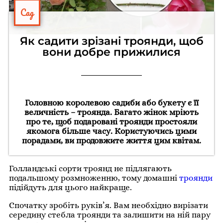
Сад
Як садити зрізані троянди, щоб
вони добре прижилися
Головною королевою садиби або букету є її
величність – троянда. Багато жінок мріють
про те, щоб подаровані троянди простояли
якомога більше часу. Користуючись цими
порадами, ви продовжите життя цим квітам.
Голландські сорти троянд не підлягають
подальшому розмноженню, тому домашні
троянди
підійдуть для цього найкраще.
Спочатку зробіть руків’я. Вам необхідно вирізати
середину стебла троянди та залишити на ній пару