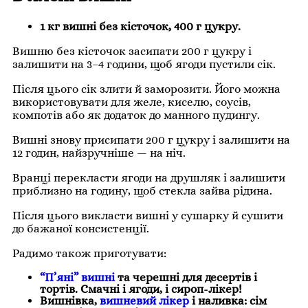
1 кг вишні без кісточок, 400 г цукру.
Вишню без кісточок засипати 200 г цукру і
залишити на 3–4 години, щоб ягоди пустили сік.
Після цього сік злити й заморозити. Його можна
використовувати для желе, киселю, соусів,
компотів або як додаток до манного пудингу.
Вишні знову присипати 200 г цукру і залишити на
12 годин, найзручніше — на ніч.
Вранці перекласти ягоди на друшляк і залишити
приблизно на годину, щоб стекла зайва рідина.
Після цього викласти вишні у сушарку й сушити
до бажаної консистенції.
Радимо також приготувати:
“П’яні” вишні
та черешні для десертів і
тортів. Смачні і ягоди, і сироп-лікер!
Вишнівка,
вишневий лікер
і наливка: сім