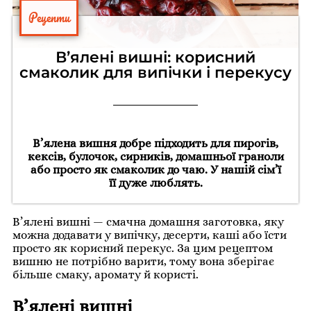
Рецепти
В’ялені вишні: корисний
смаколик для випічки і перекусу
В’ялена вишня добре підходить для пирогів,
кексів, булочок, сирників, домашньої граноли
або просто як смаколик до чаю. У нашій сім’ї
її дуже люблять.
В’ялені вишні — смачна домашня заготовка, яку
можна додавати у випічку, десерти, каші або їсти
просто як корисний перекус. За цим рецептом
вишню не потрібно варити, тому вона зберігає
більше смаку, аромату й користі.
В’ялені вишні