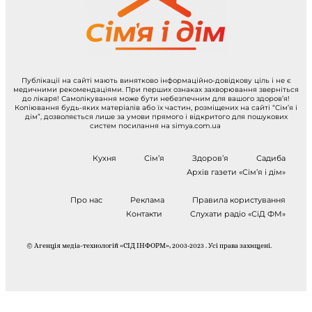
Публікації на сайті мають винятково інформаційно-довідкову ціль і не є
медичними рекомендаціями. При перших ознаках захворювання зверніться
до лікаря! Самолікування може бути небезпечним для вашого здоров’я!
Копіювання будь-яких матеріалів або їх частин, розміщених на сайті “Сім’я і
дім”, дозволяється лише за умови прямого і відкритого для пошукових
систем посилання на simya.com.ua
Кухня
Сім’я
Здоров’я
Садиба
Архів газети «Сім’я і дім»
Про нас
Реклама
Правила користування
Контакти
Слухати радіо «СіД ФМ»
© Агенція медіа-технологій «СІД ІНФОРМ», 2003-2023 . Усі права захищені.