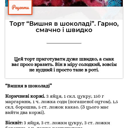
Рецепти
Торт “Вишня в шоколаді”. Гарно,
смачно і швидко
Цей торт приготувати дуже швидко, а смак
вас просо вразить. Він в міру солодкий, зовсім
не нудний і просто тане в роті.
“Вишня в шоколаді”
Коричневі коржі.
3 яйця, 1 скл. цукру, 150 г
маргарини, 1 ч. ложка соди (погашеної оцтом), 1,5
скл. борошна, 5 ст. ложок какао. (З цього має
вийти два коржі).
Бісквіт:
3 яйця, 3 ст. ложки цукру, 3 ст. ложки