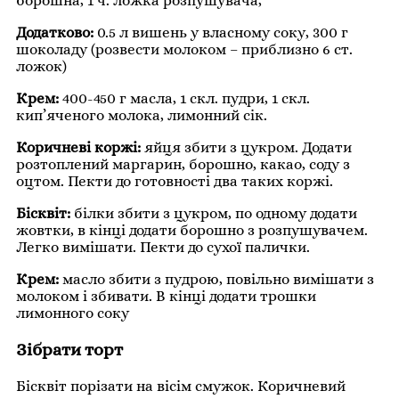
борошна, 1 ч. ложка розпушувача,
Додатково:
0.5 л вишень у власному соку, 300 г
шоколаду (розвести молоком – приблизно 6 ст.
ложок)
Крем:
400-450 г масла, 1 скл. пудри, 1 скл.
кип’яченого молока, лимонний сік.
Коричневі коржі:
яйця збити з цукром. Додати
розтоплений маргарин, борошно, какао, соду з
оцтом. Пекти до готовності два таких коржі.
Бісквіт:
білки збити з цукром, по одному додати
жовтки, в кінці додати борошно з розпушувачем.
Легко вимішати. Пекти до сухої палички.
Крем:
масло збити з пудрою, повільно вимішати з
молоком і збивати. В кінці додати трошки
лимонного соку
Зібрати торт
Бісквіт порізати на вісім смужок. Коричневий