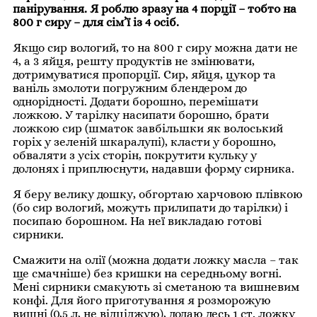
панірування. Я роблю зразу на 4 порції – тобто на
800 г сиру – для сім’ї із 4 осіб.
Якщо сир вологий, то на 800 г сиру можна дати не
4, а 3 яйця, решту продуктів не змінювати,
дотримуватися пропорції. Сир, яйця, цукор та
ваніль змолоти погружним блендером до
однорідності. Додати борошно, перемішати
ложкою. У тарілку насипати борошно, брати
ложкою сир (шматок завбільшки як волоський
горіх у зеленій шкаралупі), класти у борошно,
обваляти з усіх сторін, покрутити кульку у
долонях і приплюснути, надавши форму сирника.
Я беру велику дошку, обгортаю харчовою плівкою
(бо сир вологий, можуть прилипати до тарілки) і
посипаю борошном. На неї викладаю готові
сирники.
Смажити на олії (можна додати ложку масла – так
ще смачніше) без кришки на середньому вогні.
Мені сирники смакують зі сметаною та вишневим
конфі. Для його приготування я розморожую
вишні (0,5 л, не відціджую), додаю десь 1 ст. ложку