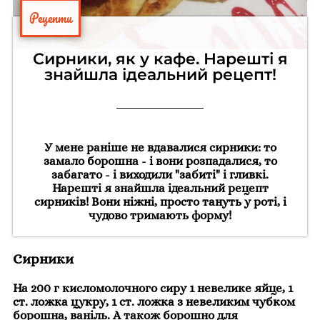
Рецепти
Сирники, як у кафе. Нарешті я
знайшла ідеальний рецепт!
У мене раніше не вдавалися сирники: то
замало борошна - і вони розпадалися, то
забагато - і виходили "забиті" і гливкі.
Нарешті я знайшла ідеальний рецепт
сирників! Вони ніжні, просто тануть у роті, і
чудово тримають форму!
Сирники
На 200 г кисломолочного сиру 1 невелике яйце, 1
ст. ложка цукру, 1 ст. ложка з невеликим чубком
борошна, ваніль. А також борошно для