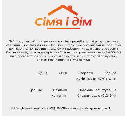
Публікації на сайті мають винятково інформаційно-довідкову ціль і не є
медичними рекомендаціями. При перших ознаках захворювання зверніться
до лікаря! Самолікування може бути небезпечним для вашого здоров’я!
Копіювання будь-яких матеріалів або їх частин, розміщених на сайті “Сім’я і
дім”, дозволяється лише за умови прямого і відкритого для пошукових
систем посилання на simya.com.ua
Кухня
Сім’я
Здоров’я
Садиба
Архів газети «Сім’я і дім»
Про нас
Реклама
Правила користування
Контакти
Слухати радіо «СіД ФМ»
© Агенція медіа-технологій «СІД ІНФОРМ», 2003-2023 . Усі права захищені.