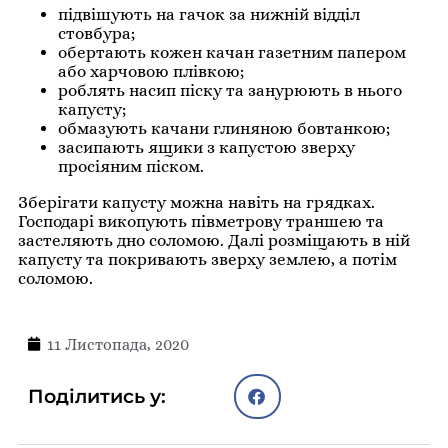
підвішують на гачок за нижній відділ
стовбура;
обертають кожен качан газетним папером
або харчовою плівкою;
роблять насип піску та занурюють в нього
капусту;
обмазують качани глиняною бовтанкою;
засипають ящики з капустою зверху
просіяним піском.
Зберігати капусту можна навіть на грядках.
Господарі викопують півметрову траншею та
застеляють дно соломою. Далі розміщають в ній
капусту та покривають зверху землею, а потім
соломою.
11 Листопада, 2020
Поділитись у: