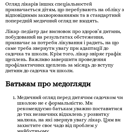
Огляд лікарів інших спеціальностей
призначається дітям, що перебувають на обліку з
відповідними захворюваннями та в стандартний
попередній медичний огляд не входять.
Лікар-педіатр дає висновок про здоров’я дитини,
побудований на результатах обстеження,
призначає за потреби лікування і радить, на що
саме треба звернути увагу при адаптації до
садочка та школи. Крім того, лікар звіряє графік
щеплень. Важливо завершити проведення
профілактичних щеплень за місяць до вступу
дитини до садочка чи школи.
Батькам про медогляди
Медичний огляд перед дитячим садочком чи
школою не є формальністю. Ми
рекомендуємо батькам уважно поставитися
до тих незначних відхилень у розвитку
малюка, на які звернув увагу лікар. Цим ви
захистите своє чадо від проблем у
майбутньому.