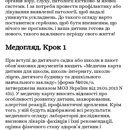
органів зору, слуху, патології кістково-м’язової
системи. І за потреби провести профілактику або
лікування виявленої патології, щоб надалі
уникнути ускладнень. До такого огляду варто
поставитися серйозно, щоб бути впевненим, що
нічого не проґавили, і ваша дитина готова до
нового, такого важливого періоду свого життя!
Медогляд. Крок 1
При вступі до дитячого садка або школи в пакет
обов’язкових документів входить «Медична карта
дитини для школи, школи-інтернату, школи-
ліцею, дитячого будинку та дошкільного
навчального закладу» (форма №026/о,
затверджена наказом МОЗ України від 29.05.2013 N
435). У медичну карту вносять відомості про
особливості розвитку дитини, захворювання,
алергічні реакції, профілактичні щеплення. Крім
того, у ній будуть відображені всі результати
медичного огляду: лабораторні дослідження,
висновки лікарів-фахівців і їхні рекомендації,
оцінка фізичного стану здоров’я дитини і