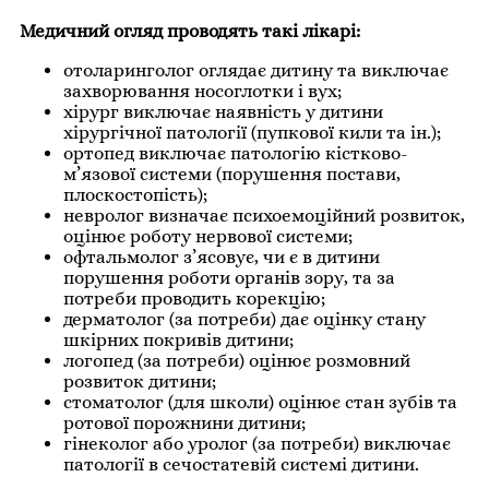
Медичний огляд проводять такі лікарі:
отоларинголог оглядає дитину та виключає
захворювання носоглотки і вух;
хірург виключає наявність у дитини
хірургічної патології (пупкової кили та ін.);
ортопед виключає патологію кістково-
м’язової системи (порушення постави,
плоскостопість);
невролог визначає психоемоційний розвиток,
оцінює роботу нервової системи;
офтальмолог з’ясовує, чи є в дитини
порушення роботи органів зору, та за
потреби проводить корекцію;
дерматолог (за потреби) дає оцінку стану
шкірних покривів дитини;
логопед (за потреби) оцінює розмовний
розвиток дитини;
стоматолог (для школи) оцінює стан зубів та
ротової порожнини дитини;
гінеколог або уролог (за потреби) виключає
патології в сечостатевій системі дитини.