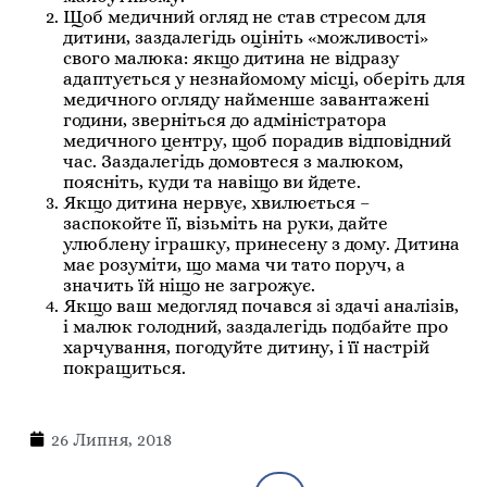
Щоб медичний огляд не став стресом для
дитини, заздалегідь оцініть «можливості»
свого малюка: якщо дитина не відразу
адаптується у незнайомому місці, оберіть для
медичного огляду найменше завантажені
години, зверніться до адміністратора
медичного центру, щоб порадив відповідний
час. Заздалегідь домовтеся з малюком,
поясніть, куди та навіщо ви йдете.
Якщо дитина нервує, хвилюється –
заспокойте її, візьміть на руки, дайте
улюблену іграшку, принесену з дому. Дитина
має розуміти, що мама чи тато поруч, а
значить їй ніщо не загрожує.
Якщо ваш медогляд почався зі здачі аналізів,
і малюк голодний, заздалегідь подбайте про
харчування, погодуйте дитину, і її настрій
покращиться.
26 Липня, 2018