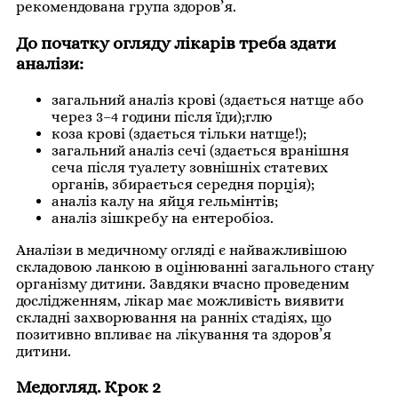
рекомендована група здоров’я.
До початку огляду лікарів треба здати
аналізи:
загальний аналіз крові (здається натще або
через 3–4 години після їди);глю
коза крові (здається тільки натще!);
загальний аналіз сечі (здається вранішня
сеча після туалету зовнішніх статевих
органів, збирається середня порція);
аналіз калу на яйця гельмінтів;
аналіз зішкребу на ентеробіоз.
Аналізи в медичному огляді є найважливішою
складовою ланкою в оцінюванні загального стану
організму дитини. Завдяки вчасно проведеним
дослідженням, лікар має можливість виявити
складні захворювання на ранніх стадіях, що
позитивно впливає на лікування та здоров’я
дитини.
Медогляд. Крок 2