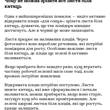
Чому не можна зрізати все листя біля
китиць
Одна з найпоширеніших помилок — надто активно
відкривати плоди «для сонця»: зрізати листя біля
китиць, думаючи, що так помідори швидше
достигнуть. Але в червні це може нашкодити.
Листя працює на наливання плодів. Через
фотосинтез воно виробляє речовини, які потрібні
помідорам для росту. Особливо важливе листя
біля китиць, де плоди ще зелені й активно
наливаються.
Якщо прибрати його занадто рано, кущ втратить
частину робочої зеленої маси саме тоді, коли
врожаю потрібне живлення.
Відкривати плоди потрібно поступово. Листя
нижче китиць, які вже сформувалися і почали
наливатися, можна прибирати, якщо воно старіє,
загущує кущ або заважає провітрюванню. Але
зелені здорові листки біля плодів, які ще ростуть,
краще залишити.