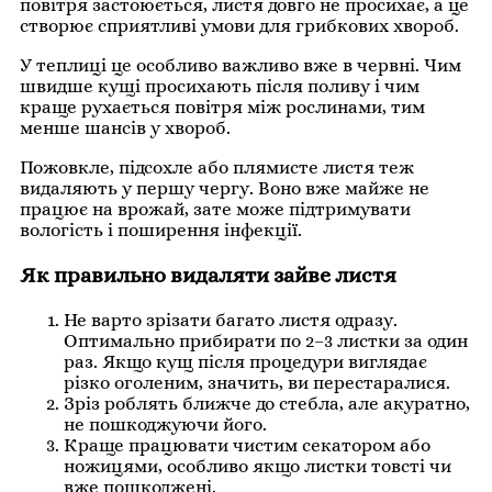
повітря застоюється, листя довго не просихає, а це
створює сприятливі умови для грибкових хвороб.
У теплиці це особливо важливо вже в червні. Чим
швидше кущі просихають після поливу і чим
краще рухається повітря між рослинами, тим
менше шансів у хвороб.
Пожовкле, підсохле або плямисте листя теж
видаляють у першу чергу. Воно вже майже не
працює на врожай, зате може підтримувати
вологість і поширення інфекції.
Як правильно видаляти зайве листя
Не варто зрізати багато листя одразу.
Оптимально прибирати по 2–3 листки за один
раз. Якщо кущ після процедури виглядає
різко оголеним, значить, ви перестаралися.
Зріз роблять ближче до стебла, але акуратно,
не пошкоджуючи його.
Краще працювати чистим секатором або
ножицями, особливо якщо листки товсті чи
вже пошкоджені.