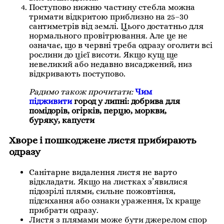
Поступово нижню частину стебла можна
тримати відкритою приблизно на 25–30
сантиметрів від землі. Цього достатньо для
нормального провітрювання. Але це не
означає, що в червні треба одразу оголити всі
рослини до цієї висоти. Якщо кущ ще
невеликий або недавно висаджений, низ
відкривають поступово.
Радимо також прочитати:
Чим
підживити
город у липні: добрива для
помідорів, огірків, перцю, моркви,
буряку, капусти
Хворе і пошкоджене листя прибирають
одразу
Санітарне видалення листя не варто
відкладати. Якщо на листках з’явилися
підозрілі плями, сильне пожовтіння,
підсихання або ознаки ураження, їх краще
прибрати одразу.
Листя з плямами може бути джерелом спор