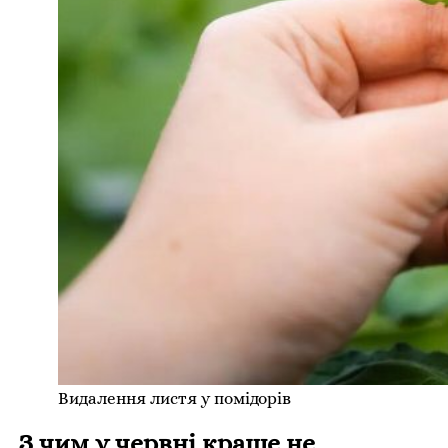
Видалення листя у помідорів
З чим у червні краще не