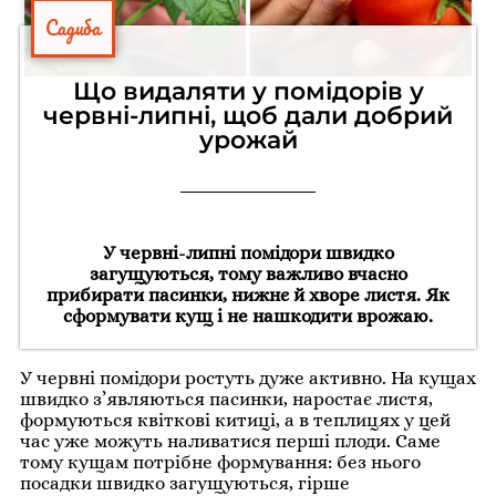
Садиба
Що видаляти у помідорів у
червні-липні, щоб дали добрий
урожай
У червні-липні помідори швидко
загущуються, тому важливо вчасно
прибирати пасинки, нижнє й хворе листя. Як
сформувати кущ і не нашкодити врожаю.
У червні помідори ростуть дуже активно. На кущах
швидко з’являються пасинки, наростає листя,
формуються квіткові китиці, а в теплицях у цей
час уже можуть наливатися перші плоди. Саме
тому кущам потрібне формування: без нього
посадки швидко загущуються, гірше