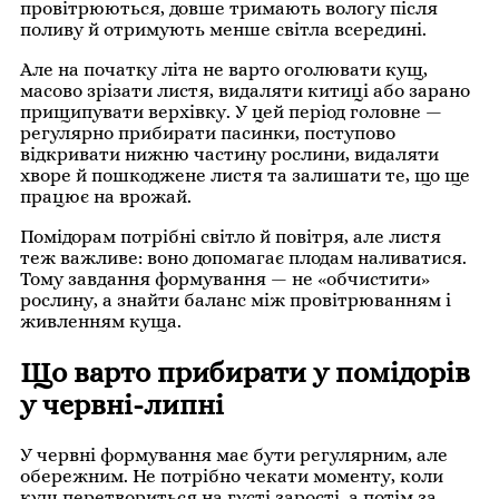
провітрюються, довше тримають вологу після
поливу й отримують менше світла всередині.
Але на початку літа не варто оголювати кущ,
масово зрізати листя, видаляти китиці або зарано
прищипувати верхівку. У цей період головне —
регулярно прибирати пасинки, поступово
відкривати нижню частину рослини, видаляти
хворе й пошкоджене листя та залишати те, що ще
працює на врожай.
Помідорам потрібні світло й повітря, але листя
теж важливе: воно допомагає плодам наливатися.
Тому завдання формування — не «обчистити»
рослину, а знайти баланс між провітрюванням і
живленням куща.
Що варто прибирати у помідорів
у червні-липні
У червні формування має бути регулярним, але
обережним. Не потрібно чекати моменту, коли
кущ перетвориться на густі зарості, а потім за