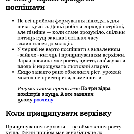
поспішати
Не всі прийоми формування підходять для
початку літа. Деякі роботи справді потрібні,
але пізніше — коли стане зрозуміло, скільки
китиць кущ заклав і скільки часу
залишилося до холодів.
У червні не варто поспішати з видаленням
«зайвих» китиць і прищипуванням верхівки.
Зараз рослина має рости, цвісти, зав’язувати
плоди й нарощувати листовий апарат.
Якщо занадто рано обмежити ріст, урожай
можна не прискорити, а зменшити.
Радимо також прочитати:
По три відра
помідорів з куща. А все завдяки
цьому
розчину
Коли прищипувати верхівку
Прищипування верхівки — це обмеження росту
куща. Такий прийом має сенс ближче до