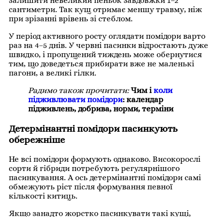
залишити невеликий пеньок завдовжки 1–2
сантиметри. Так кущ отримає меншу травму, ніж
при зрізанні врівень зі стеблом.
У період активного росту оглядати помідори варто
раз на 4–5 днів. У червні пасинки відростають дуже
швидко, і пропущений тиждень може обернутися
тим, що доведеться прибирати вже не маленькі
пагони, а великі гілки.
Радимо також прочитати:
Чим і
коли
підживлювати помідори
: календар
підживлень, добрива, норми, терміни
Детермінантні помідори пасинкують
обережніше
Не всі помідори формують однаково. Високорослі
сорти й гібриди потребують регулярнішого
пасинкування. А ось детермінантні помідори самі
обмежують ріст після формування певної
кількості китиць.
Якщо занадто жорстко пасинкувати такі кущі,