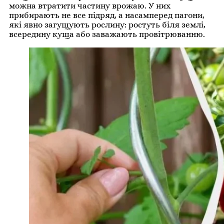
можна втратити частину врожаю. У них
прибирають не все підряд, а насамперед пагони,
які явно загущують рослину: ростуть біля землі,
всередину куща або заважають провітрюванню.