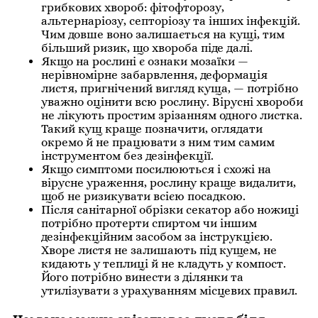
грибкових хвороб: фітофторозу,
альтернаріозу, септоріозу та інших інфекцій.
Чим довше воно залишається на кущі, тим
більший ризик, що хвороба піде далі.
Якщо на рослині є ознаки мозаїки —
нерівномірне забарвлення, деформація
листя, пригнічений вигляд куща, — потрібно
уважно оцінити всю рослину. Вірусні хвороби
не лікують простим зрізанням одного листка.
Такий кущ краще позначити, оглядати
окремо й не працювати з ним тим самим
інструментом без дезінфекції.
Якщо симптоми посилюються і схожі на
вірусне ураження, рослину краще видалити,
щоб не ризикувати всією посадкою.
Після санітарної обрізки секатор або ножиці
потрібно протерти спиртом чи іншим
дезінфекційним засобом за інструкцією.
Хворе листя не залишають під кущем, не
кидають у теплиці й не кладуть у компост.
Його потрібно винести з ділянки та
утилізувати з урахуванням місцевих правил.