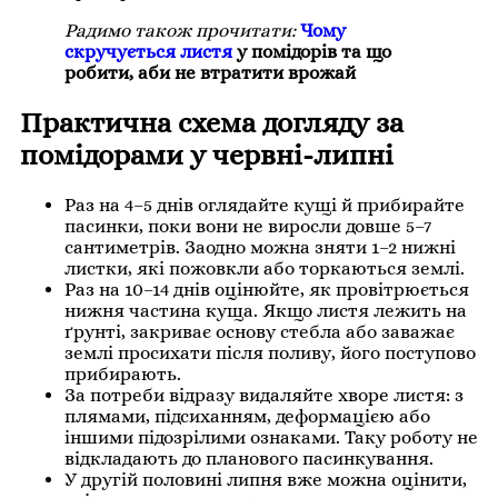
Радимо також прочитати:
Чому
скручується листя
у помідорів та що
робити, аби не втратити врожай
Практична схема догляду за
помідорами у червні-липні
Раз на 4–5 днів оглядайте кущі й прибирайте
пасинки, поки вони не виросли довше 5–7
сантиметрів. Заодно можна зняти 1–2 нижні
листки, які пожовкли або торкаються землі.
Раз на 10–14 днів оцінюйте, як провітрюється
нижня частина куща. Якщо листя лежить на
ґрунті, закриває основу стебла або заважає
землі просихати після поливу, його поступово
прибирають.
За потреби відразу видаляйте хворе листя: з
плямами, підсиханням, деформацією або
іншими підозрілими ознаками. Таку роботу не
відкладають до планового пасинкування.
У другій половині липня вже можна оцінити,