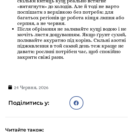
скільки китиць кущ реально встигне
«витягнути» до холодів. Але й тоді не варто
поспішати з верхівкою без потреби: для
багатьох регіонів це робота кінця липня або
серпня, а не червня.
Після обрізання не заливайте кущі водою і не
мочіть листя дощуванням. Якщо ґрунт сухий,
поливайте акуратно під корінь. Сильні азотні
підживлення в той самий день теж краще не
давати: рослині потрібен час, щоб спокійно
закрити свіжі рани.
24 Червня, 2026
Поділитись у:
Читайте також: