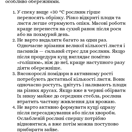
особливо обережними.
У спеку вище +30 °C рослини гірше
переносять обрізку. Різко відкриті плоди та
листя легше отримують опіки. Масові роботи
краще перенести на сухий ранок після роси
або на похмурий день.
Не варто видаляти багато за один раз.
Одночасне зрізання великої кількості листя і
пасинків — сильний стрес для рослини. Якщо
після процедури кущ виглядає помітно
«голішим», ніж до неї, краще наступного разу
діяти обережніше.
Високорослі помідори в активному рості
потребують достатньої кількості листя. Вони
одночасно ростуть, цвітуть і наливають плоди
на різних ярусах. Якщо вже в червні обірвати
їх знизу майже до середини стебла, рослина
втратить частину живлення для врожаю.
Не варто активно формувати кущі одразу
після пересаджування або після хвороби.
Ослабленій рослині спершу потрібно
відновитися, а вже потім можна поступово
прибирати зайве.