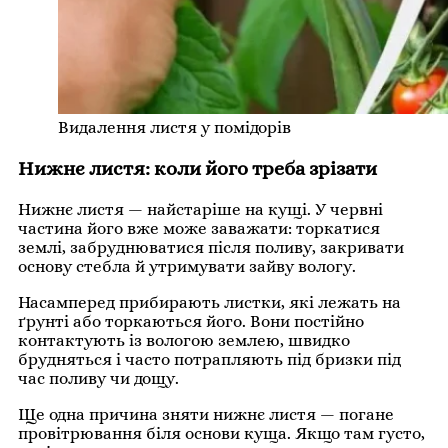
Видалення листя у помідорів
Нижнє листя: коли його треба зрізати
Нижнє листя — найстаріше на кущі. У червні
частина його вже може заважати: торкатися
землі, забруднюватися після поливу, закривати
основу стебла й утримувати зайву вологу.
Насамперед прибирають листки, які лежать на
ґрунті або торкаються його. Вони постійно
контактують із вологою землею, швидко
брудняться і часто потрапляють під бризки під
час поливу чи дощу.
Ще одна причина зняти нижнє листя — погане
провітрювання біля основи куща. Якщо там густо,