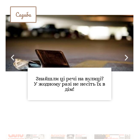
Садиба
Знайшли ці речі на вулиці?
У жодному разі не несіть їх в
дім!