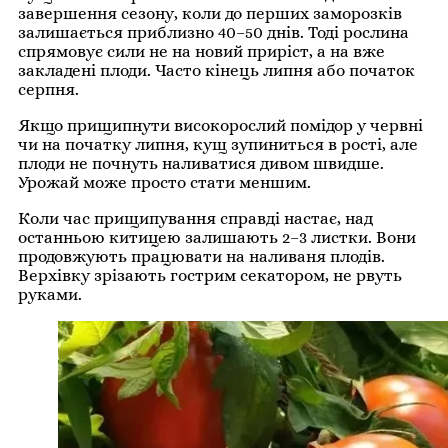
завершення сезону, коли до перших заморозків
залишається приблизно 40–50 днів. Тоді рослина
спрямовує сили не на новий приріст, а на вже
закладені плоди. Часто кінець липня або початок
серпня.
Якщо прищипнути високорослий помідор у червні
чи на початку липня, кущ зупиниться в рості, але
плоди не почнуть наливатися дивом швидше.
Урожай може просто стати меншим.
Коли час прищипування справді настає, над
останньою китицею залишають 2–3 листки. Вони
продовжують працювати на наливаня плодів.
Верхівку зрізають гострим секатором, не рвуть
руками.