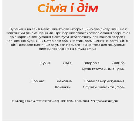
Публікації на сайті мають винятково інформаційно-довідкову ціль і не є
медичними рекомендаціями. При перших ознаках захворювання зверніться
до лікаря! Самолікування може бути небезпечним для вашого здоров’я!
Копіювання будь-яких матеріалів або їх частин, розміщених на сайті “Сім’я і
дім”, дозволяється лише за умови прямого і відкритого для пошукових
систем посилання на simya.com.ua
Кухня
Сім’я
Здоров’я
Садиба
Архів газети «Сім’я і дім»
Про нас
Реклама
Правила користування
Контакти
Слухати радіо «СіД ФМ»
© Агенція медіа-технологій «СІД ІНФОРМ», 2003-2023 . Усі права захищені.