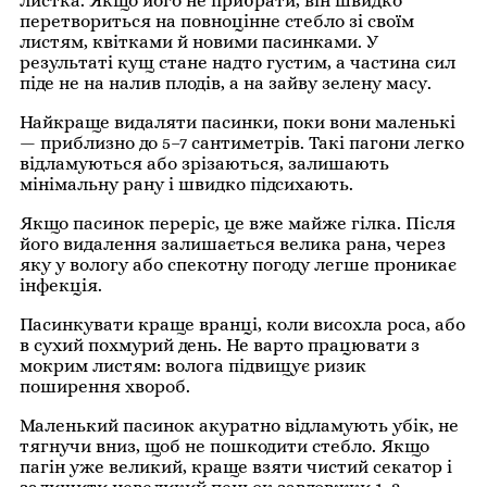
листка. Якщо його не прибрати, він швидко
перетвориться на повноцінне стебло зі своїм
листям, квітками й новими пасинками. У
результаті кущ стане надто густим, а частина сил
піде не на налив плодів, а на зайву зелену масу.
Найкраще видаляти пасинки, поки вони маленькі
— приблизно до 5–7 сантиметрів. Такі пагони легко
відламуються або зрізаються, залишають
мінімальну рану і швидко підсихають.
Якщо пасинок переріс, це вже майже гілка. Після
його видалення залишається велика рана, через
яку у вологу або спекотну погоду легше проникає
інфекція.
Пасинкувати краще вранці, коли висохла роса, або
в сухий похмурий день. Не варто працювати з
мокрим листям: волога підвищує ризик
поширення хвороб.
Маленький пасинок акуратно відламують убік, не
тягнучи вниз, щоб не пошкодити стебло. Якщо
пагін уже великий, краще взяти чистий секатор і