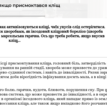
якщо присмоктався кліщ
ках активізовуються кліщі, чиїх укусів слід остерігатися.
и хворобами, як іксодовий кліщовий бореліоз (хвороба
 марсельська гарячка. Ось що треба робити, якщо вкусив
кліщ...
ці присмоктування кліща, головний біль, затверділість 
ікування на ранній стадії, хвороба може призвести до ура
ерцево-судинної системи, і навіть до інвалідності. Ризик з
ом доби вірогідність інфікування досить мала, а в кінці 
го болю, гарячки, нудоти, блювоти, порушення сну. При 
ва система, що може призвести до інвалідності, а в окр
 в організмі іксодового кліща, який нападає прямо із земл
овоссання кліща, але також якщо випадково його розчави