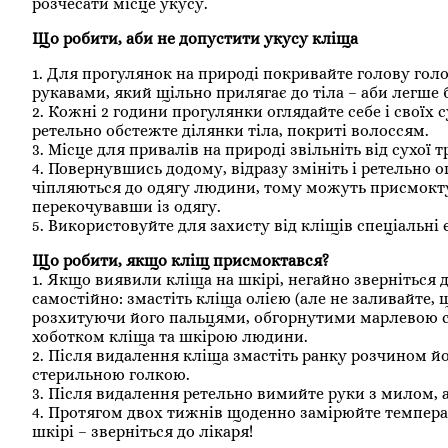
розчесати місце укусу.
Що робити, аби не допустити укусу кліща
1. Для прогулянок на природі покривайте голову гол
рукавами, який щільно прилягає до тіла – аби легше 
2. Кожні 2 години прогулянки оглядайте себе і своїх 
ретельно обстежте ділянки тіла, покриті волоссям.
3. Місце для привалів на природі звільніть від сухої тр
4. Повернувшись додому, відразу змініть і ретельно о
чіпляються до одягу людини, тому можуть присмоктув
перекочувавши із одягу.
5. Використовуйте для захисту від кліщів спеціальні 
Що робити, якщо кліщ присмоктався?
1. Якщо виявили кліща на шкірі, негайно зверніться
самостійно: змастіть кліща олією (але не заливайте, 
розхитуючи його пальцями, обгорнутими марлевою се
хоботком кліща та шкірою людини.
2. Після видалення кліща змастіть ранку розчином 
стерильною голкою.
3. Після видалення ретельно вимийте руки з милом, а
4. Протягом двох тижнів щоденно замірюйте температ
шкірі – зверніться до лікаря!