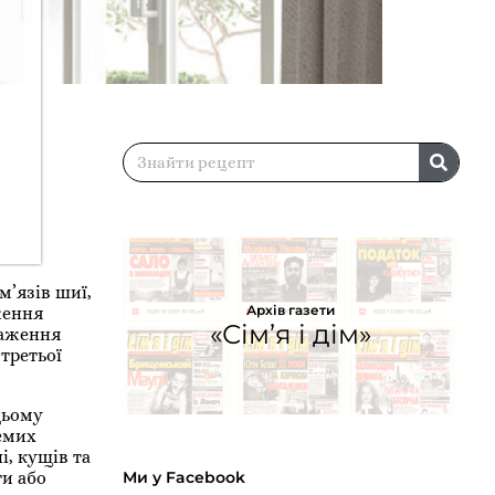
м’язів шиї,
Архів газети
ження
«Сім’я і дім»
араження
третьої
цьому
емих
і, кущів та
Ми у Facebook
ти або