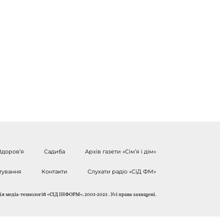
Здоров’я
Садиба
Архів газети «Сім’я і дім»
тування
Контакти
Слухати радіо «СіД ФМ»
я медіа-технологій «СІД ІНФОРМ», 2003-2023 . Усі права захищені.