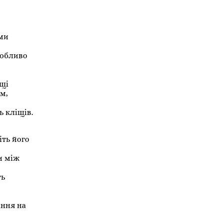
ими
собливо
іщі
м,
ь кліщів.
іть його
и між
ть
іння на