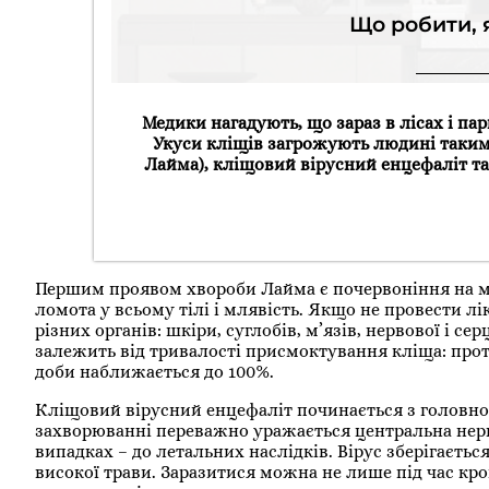
Що робити, 
Медики нагадують, що зараз в лісах і пар
Укуси кліщів загрожують людині таким
Лайма), кліщовий вірусний енцефаліт та
Першим проявом хвороби Лайма є почервоніння на міс
ломота у всьому тілі і млявість. Якщо не провести л
різних органів: шкіри, суглобів, м’язів, нервової і с
залежить від тривалості присмоктування кліща: протяг
доби наближається до 100%.
Кліщовий вірусний енцефаліт починається з головно
захворюванні переважно уражається центральна нерво
випадках – до летальних наслідків. Вірус зберігається
високої трави. Заразитися можна не лише під час кр