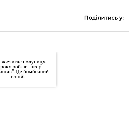
Поділитись у:
 достигає полуниця,
року роблю лікер
вяник”. Це бомбезний
напій!