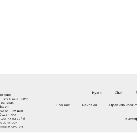
Кухня
Сім’я
нятково
 і не є медичними
 ознаках
Про нас
Реклама
Правила корис
ікаря!
безпечним для
 будь-яких
міщених на сайті
© Агенці
ше за умови
шукових систем