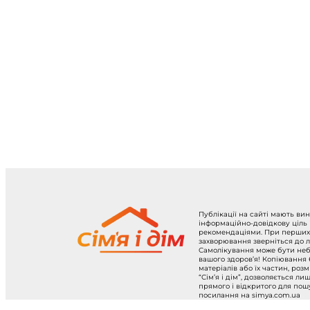
Публікації на сайті мають ви
інформаційно-довідкову ціль
рекомендаціями. При перших
захворювання зверніться до л
Самолікування може бути не
вашого здоров’я! Копіювання
матеріалів або їх частин, роз
“Сім’я і дім”, дозволяється ли
прямого і відкритого для по
посилання на simya.com.ua