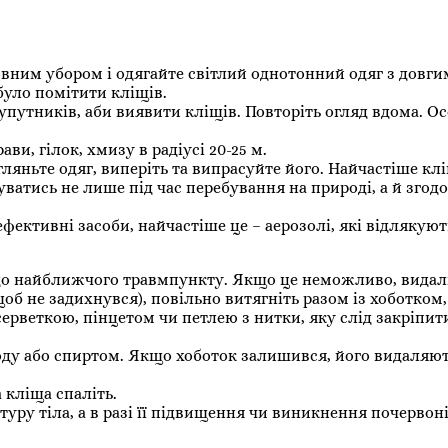
овним убором і одягайте світлий однотонний одяг з довг
було помітити кліщів.
супутників, аби виявити кліщів. Повторіть огляд вдома. О
ави, гілок, хмизу в радіусі 20-25 м.
гляньте одяг, виперіть та випрасуйте його. Найчастіше кл
атись не лише під час перебування на природі, а й згодо
ефективні засоби, найчастіше це – аерозолі, які відлякуют
 до найближчого травмпункту. Якщо це неможливо, видал
щоб не задихнувся), повільно витягніть разом із хоботком,
рветкою, пінцетом чи петлею з нитки, яку слід закріпит
йоду або спиртом. Якщо хоботок залишився, його видаляю
 кліща спаліть.
уру тіла, а в разі її підвищення чи виникнення почервон