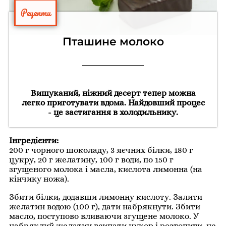
Рецепти
Пташине молоко
Вишуканий, ніжний десерт тепер можна
легко приготувати вдома. Найдовший процес
- це застигання в холодильнику.
Інгредієнти:
200 г чорного шоколаду, 3 яєчних білки, 180 г
цукру, 20 г желатину, 100 г води, по 150 г
згущеного молока і масла, кислота лимонна (на
кінчику ножа).
Збити білки, додавши лимонну кислоту. Залити
желатин водою (100 г), дати набрякнути. Збити
масло, поступово вливаючи згущене молоко. У
набряклий желатин всипати цукор і розтопити, не