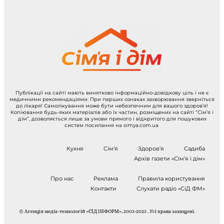
Публікації на сайті мають винятково інформаційно-довідкову ціль і не є
медичними рекомендаціями. При перших ознаках захворювання зверніться
до лікаря! Самолікування може бути небезпечним для вашого здоров’я!
Копіювання будь-яких матеріалів або їх частин, розміщених на сайті “Сім’я і
дім”, дозволяється лише за умови прямого і відкритого для пошукових
систем посилання на simya.com.ua
Кухня
Сім’я
Здоров’я
Садиба
Архів газети «Сім’я і дім»
Про нас
Реклама
Правила користування
Контакти
Слухати радіо «СіД ФМ»
© Агенція медіа-технологій «СІД ІНФОРМ», 2003-2023 . Усі права захищені.