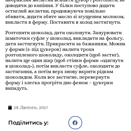
доводячи до кипіння. У білки поступово додати
остиглий желатин, продовжуючи повільно
збивати, додати збите масло зі згущеним молоком,
викласти в форму. Поставити в холод застигнути.
Розтопити шоколад, дати охолонути. Занурювати
шматочки суфле у шоколад, викладати на фольгу,
дати застигнути. Прикрасити за бажанням. Можна
у форми (з-під цукерок) налити трохи
розтопленого шоколаду, охолодити (щоб застиг),
налити ще один шар (щоб стінки форми «одягнути
в шоколад»), потім викласти суфле, охолодити до
застигання, а потім верх знову вкрити рідким
шоколадом. Коли все застигне, перевернути
форму і злегка прогріти дно феном – цукерки
випадуть.
28 Лютого, 2017
Поділитись у: