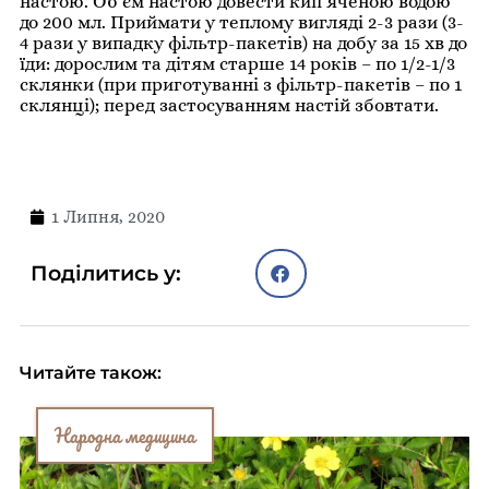
настою. Об’єм настою довести кип’яченою водою
до 200 мл. Приймати у теплому вигляді 2-3 рази (3-
4 рази у випадку фільтр-пакетів) на добу за 15 хв до
їди: дорослим та дітям старше 14 років – по 1/2-1/3
склянки (при приготуванні з фільтр-пакетів – по 1
склянці); перед застосуванням настій збовтати.
1 Липня, 2020
Поділитись у:
Читайте також:
Народна медицина