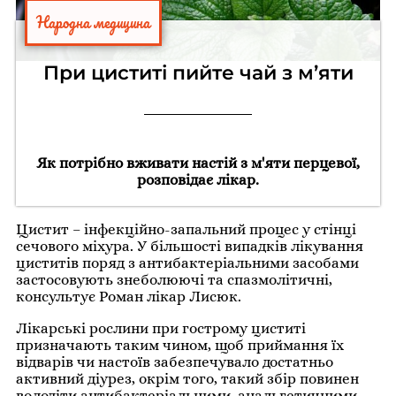
Народна медицина
При циститі пийте чай з м’яти
Як потрібно вживати настій з м'яти перцевої,
розповідає лікар.
Цистит – інфекційно-запальний процес у стінці
сечового міхура. У більшості випадків лікування
циститів поряд з антибактеріальними засобами
застосовують знеболюючі та спазмолітичні,
консультує Роман лікар Лисюк.
Лікарські рослини при гострому циститі
призначають таким чином, щоб приймання їх
відварів чи настоїв забезпечувало достатньо
активний діурез, окрім того, такий збір повинен
володіти антибактеріальними, анальгетичними