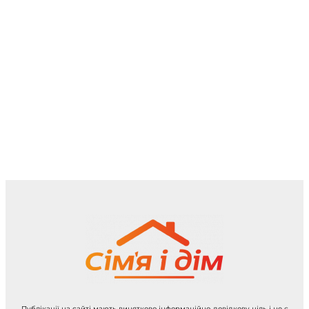
Публікації на сайті мають винятково інформаційно-довідкову ціль і не є