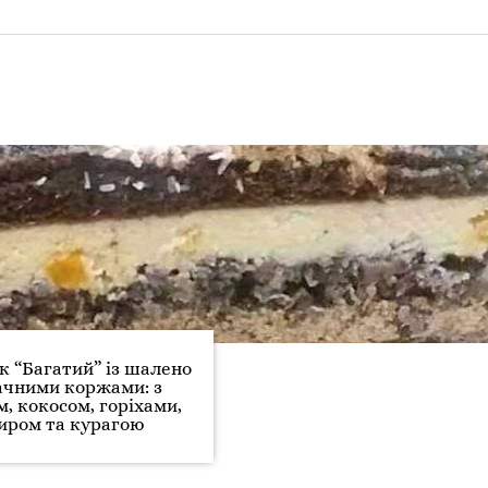
 “Багатий” із шалено
ачними коржами: з
, кокосом, горіхами,
иром та курагою