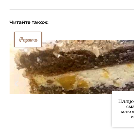
Читайте також:
Рецепти
Пляцок
см
маком
с