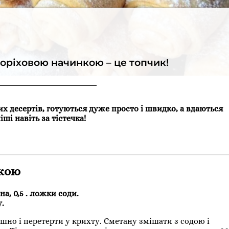
горіховою начинкою – це топчик!
их десертів, готуються дуже просто і швидко, а вдаються
іші навіть за тістечка!
нкою
на, 0,5 . ложки соди.
у.
но і перетерти у крихту. Сметану змішати з содою і