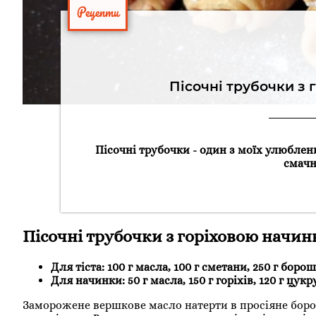
Рецепти
Пісочні трубочки з 
Пісочні трубочки - один з моїх улюблен
смачн
Пісочні трубочки з горіховою начи
Для тіста: 100 г масла, 100 г сметани, 250 г борош
Для начинки: 50 г масла, 150 г горіхів, 120 г цукр
Заморожене вершкове масло натерти в просіяне борош