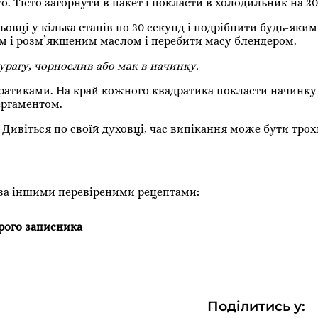
о. Тісто загорнути в пакет і покласти в холодильник на 3
ьовці у кілька етапів по 30 секунд і подрібнити будь-яки
ом і розм’якшеним маслом і перебити масу блендером.
урагу, чорнослив або мак в начинку.
ратиками. На край кожного квадратика покласти начинку 
ергаментом.
 Дивіться по своїй духовці, час випікання може бути тро
 за іншими перевіреними рецептами:
арого записника
Поділитись у: