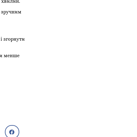
0 хвилин.
м зручним
і згорнути
хи менше