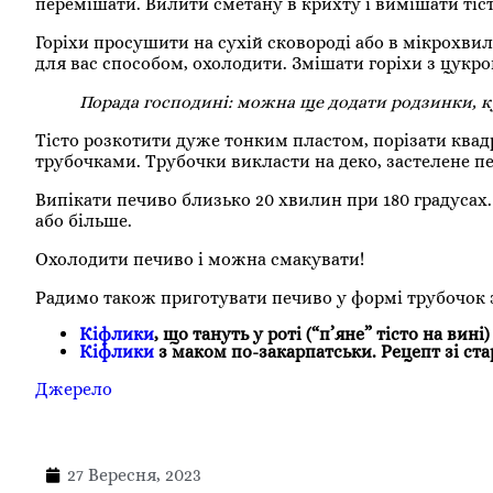
перемішати. Вилити сметану в крихту і вимішати тіст
Горіхи просушити на сухій сковороді або в мікрохвил
для вас способом, охолодити. Змішати горіхи з цукр
Порада господині: можна ще додати родзинки, к
Тісто розкотити дуже тонким пластом, порізати квад
трубочками. Трубочки викласти на деко, застелене п
Випікати печиво близько 20 хвилин при 180 градусах.
або більше.
Охолодити печиво і можна смакувати!
Радимо також приготувати печиво у формі трубочок
Кіфлики
, що тануть у роті (“п’яне” тісто на вині)
Кіфлики
з маком по-закарпатськи. Рецепт зі ст
Джерело
27 Вересня, 2023