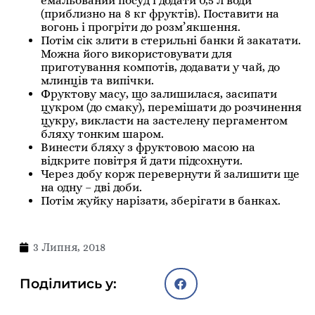
емальований посуд і додати 0,5 л води
(приблизно на 8 кг фруктів). Поставити на
вогонь і прогріти до розм’якшення.
Потім сік злити в стерильні банки й закатати.
Можна його використовувати для
приготування компотів, додавати у чай, до
млинців та випічки.
Фруктову масу, що залишилася, засипати
цукром (до смаку), перемішати до розчинення
цукру, викласти на застелену пергаментом
бляху тонким шаром.
Винести бляху з фруктовою масою на
відкрите повітря й дати підсохнути.
Через добу корж перевернути й залишити ще
на одну – дві доби.
Потім жуйку нарізати, зберігати в банках.
3 Липня, 2018
Поділитись у: