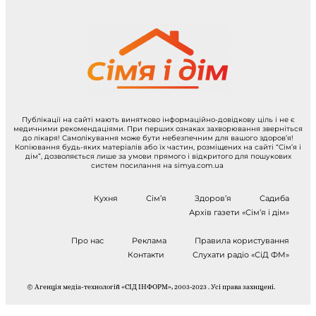
Публікації на сайті мають винятково інформаційно-довідкову ціль і не є
медичними рекомендаціями. При перших ознаках захворювання зверніться
до лікаря! Самолікування може бути небезпечним для вашого здоров’я!
Копіювання будь-яких матеріалів або їх частин, розміщених на сайті “Сім’я і
дім”, дозволяється лише за умови прямого і відкритого для пошукових
систем посилання на simya.com.ua
Кухня
Сім’я
Здоров’я
Садиба
Архів газети «Сім’я і дім»
Про нас
Реклама
Правила користування
Контакти
Слухати радіо «СіД ФМ»
© Агенція медіа-технологій «СІД ІНФОРМ», 2003-2023 . Усі права захищені.