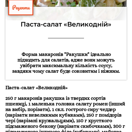
Рецепти
Паста-салат «Великодній»
Форма макаронів "Ракушки" ідеально
підходить для салатів, адже вони можуть
увібрати максимальну кількість соусу,
завдяки чому салат буде соковитим і ніжним.
Паста-салат «Великодній»
250 г макаронів ракушка із твердих сортів
пшениці, 1 маленька головка салату ромен (інший
на вибір, порізати), 1 скл. гострого сиру чеддер
(нарізати невеликими кубиками), 250 г помідорів
чері (нарізані кружальцями), 150 г хрусткого
підсмаженого бекону (нарізати скибочками), 300 г
підсмаженого індичого філе (кубиками), майонез