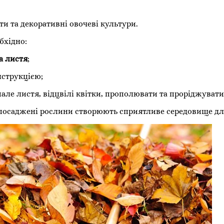
и та декоративні овочеві культури.
бхідно:
а листя
;
нструкцією;
але листя, відцвілі квітки, прополювати та проріджувати
 посаджені рослини створюють сприятливе середовище для