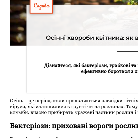
Садиба
Осінні хвороби квітника: як 
Дізнайтеся, які бактеріози, грибкові та
ефективно боротися з х
Осінь – це період, коли проявляються наслідки літніх
віруси, які залишилися в ґрунті чи на рослинах. То
клумби, вчасно прибирати уражені частини рослин і
Бактеріози: приховані вороги росли