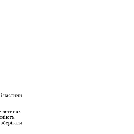
і частини
 частинах
рніють.
 зберігати