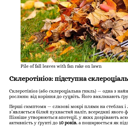
Pile of fall leaves with fan rake on lawn
Склеротініоз: підступна склероціал
Склеротініоз (або склероціальна гниль) — одна з на
рослини: від коріння до суцвіть. Його викликають ґр
Перші симптоми — слизові мокрі плями на стеблах і л
з’являється білий пухнастий наліт, всередині якого
Пізніше утворюються апотеції, у яких дозрівають аск
активність у ґрунті до
10 років
, а поширюється як під