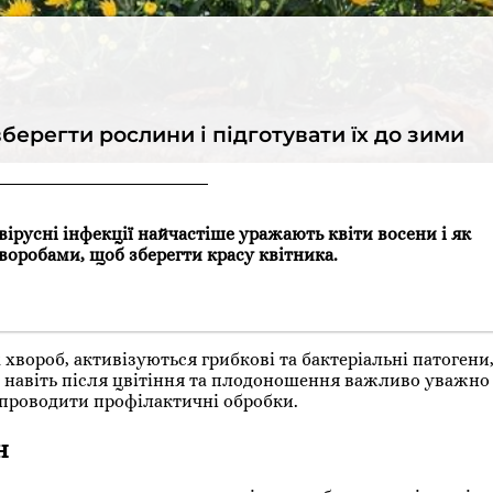
вберегти рослини і підготувати їх до зими
 вірусні інфекції найчастіше уражають квіти восени і як
воробами, щоб зберегти красу квітника.
 хвороб, активізуються грибкові та бактеріальні патогени
му навіть після цвітіння та плодоношення важливо уважно
 проводити профілактичні обробки.
н