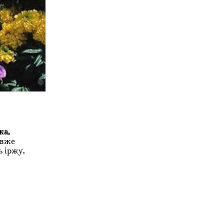
жа,
 вже
ь іржу,