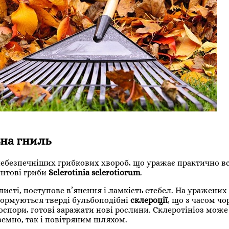
ьна гниль
йнебезпечніших грибкових хвороб, що уражає практично вс
унтові гриби
Sclerotinia sclerotiorum
.
исті, поступове в’янення і ламкість стебел. На уражених
 формуються тверді бульбоподібні
склероції
, що з часом чо
оспори, готові заражати нові рослини. Склеротініоз може
земно, так і повітряним шляхом.