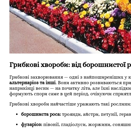
Грибкові хвороби: від борошнистої р
Грибкові захворювання — одні з найпоширеніших у к
альтернаріоз та інші
. Вони активно розвиваються при
наприкінці весни — на початку літа, але їхні наслідк
формують спори саме в цей період, очікуючи сприятл
Грибкові хвороби найчастіше уражають такі рослини
борошниста роса:
троянди, айстри, петунії, геран
фузаріоз:
півонії, гладіолуси, жоржини, соняшн