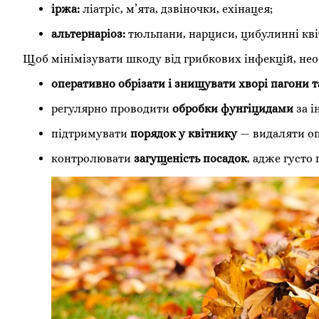
іржа:
ліатріс, м’ята, дзвіночки, ехінацея;
альтернаріоз:
тюльпани, нарциси, цибулинні квіт
Щоб мінімізувати шкоду від грибкових інфекцій, нео
оперативно обрізати і знищувати хворі пагони т
регулярно проводити
обробки фунгіцидами
за і
підтримувати
порядок у квітнику
— видаляти оп
контролювати
загущеність посадок
, адже густо