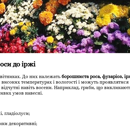
оси до іржі
вітниках. До них належать
борошниста роса, фузаріоз, ір
 високих температурах і вологості і можуть проявлятися
и відчутні навіть восени. Наприклад, гриби, що викликают
ивих умов навесні.
:
і, гладіолуси;
ики декоративні;