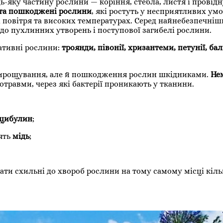
-яку частину рослини — коріння, стебла, листя і провідн
 та пошкоджені рослини
, які ростуть у несприятливих умо
 повітря та високих температурах. Серед найнебезпечніш
 до пухлинних утворень і поступової загибелі рослини.
ративні рослини:
троянди, півонії, хризантеми, петунії, ба
вирощування, але й пошкодження рослин шкідниками.
Не
травми, через які бактерії проникають у тканини.
 цибулин
;
ять
мідь
;
ати схильні до хвороб рослини на тому самому місці кіль