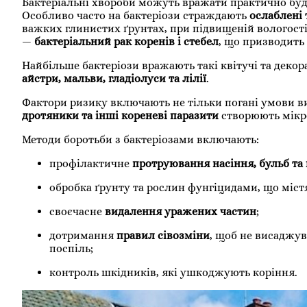
Бактеріальні хвороби можуть вражати практично будь
Особливо часто на бактеріози страждають
ослаблені
важких глинистих ґрунтах, при підвищеній вологості
—
бактеріальний рак коренів і стебел
, що призводить
Найбільше бактеріози вражають такі квітучі та деко
айстри, мальви, гладіолуси та лілії
.
Фактори ризику включають не тільки погані умови 
дротяники та інші кореневі паразити
створюють мікро
Методи боротьби з бактеріозами включають:
профілактичне
протруювання насіння, бульб та
обробка ґрунту та рослин фунгіцидами, що міст
своєчасне
видалення уражених частин
;
дотримання
правил сівозміни
, щоб не висаджув
поспіль;
контроль шкідників, які ушкоджують коріння.