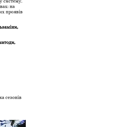
у систему.
вах: на
их проявів
льзаміни,
матоди,
ка сезонів