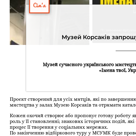
Сім'я
Музей Корсаків запрошу
Музей сучасного українського мистецтв
«Імена твої, Ук
Проєкт створений для усіх митців, які по завершенн
мистецтва у залах Музею Корсаків та отримати катал
Кожен охочий створює або пропонує готову роботу як 
роль у її становленні; знакових історичних подій, я
процес її творення у соціальних мережах.
По закінченню відбіркового туру у МСУМК буде прове