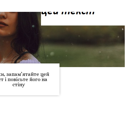
и, запам’ятайте цей
т і повісьте його на
стіну