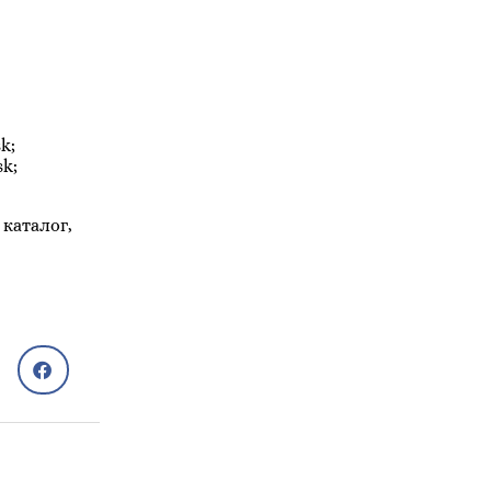
k;
k;
каталог,