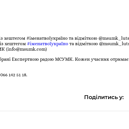
 із хештегом #іменатвоїукраїно та відміткою @msumk_luts
 із хештегом
#іменатвоїукраїно
та відміткою @msumk_luts
МК (
info@msumk.com
)
ібрані Експертною радою МСУМК. Кожен учасник отримає 
66 142 51 18.
Поділитись у: