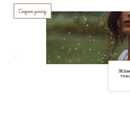
Секрет успіху
Жінк
текс