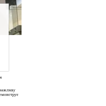
и
и важливу
демонструє