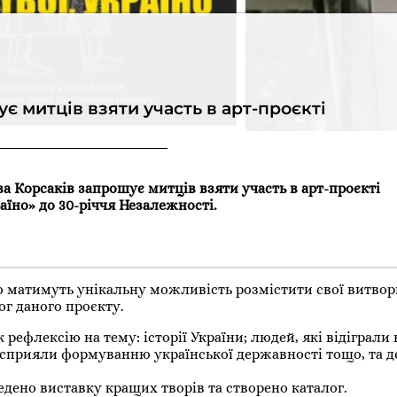
є митців взяти участь в арт-проєкті
а Корсаків запрошує митців взяти участь в арт-проєкті
раїно» до 30-річчя Незалежності.
ю матимуть унікальну можливість розмістити свої витвор
ог даного проєкту.
рефлексію на тему: історії України; людей, які відіграл
кі сприяли формуванню української державності тощо, та 
дено виставку кращих творів та створено каталог.