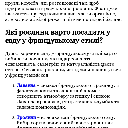
круглі клумби, які розташовані так, щоб
підкреслювати красу кожної рослини. Французи
вважають, що сад повинен виглядати органічно,
але водночас відображати чіткий порядок і баланс.
Які рослини варто посадити у
саду у французькому стилі?
Для створення саду у французькому стилі варто
вибирати рослини, які підкреслюють
елегантність, симетрію та натуральність цього
стилю. Ось деякі рослини, які ідеально впишуться
у французький сад:
Лаванда
– символ французького Провансу. Її
фіолетові квіти та запашний аромат
створюють атмосферу затишку і спокою.
Лаванда красива в декоративних клумбах та
садових композиціях.
Троянди
– класика для французького саду.
Вибір сортів величезний: від старовинних