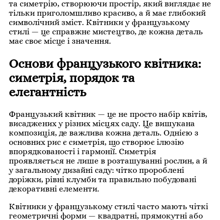
та симетрію, створюючи простір, який виглядає не
тільки приголомшливо красиво, а й має глибокий
символічний зміст. Квітники у французькому
стилі — це справжнє мистецтво, де кожна деталь
має своє місце і значення.
Основи французького квітника:
симетрія, порядок та
елегантність
Французький квітник — це не просто набір квітів,
висаджених у різних місцях саду. Це вишукана
композиція, де важлива кожна деталь. Однією з
основних рис є симетрія, що створює ілюзію
впорядкованості і гармонії. Симетрія
проявляється не лише в розташуванні рослин, а й
у загальному дизайні саду: чітко пророблені
доріжки, рівні клумби та правильно побудовані
декоративні елементи.
Квітники у французькому стилі часто мають чіткі
геометричні форми — квадратні, прямокутні або