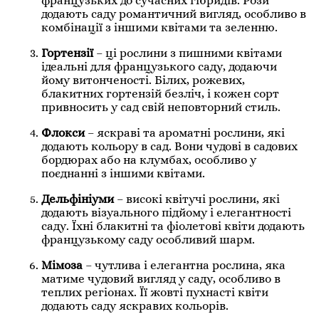
французьких до сучасних гібридів. Рози
додають саду романтичний вигляд, особливо в
комбінації з іншими квітами та зеленню.
Гортензії
– ці рослини з пишними квітами
ідеальні для французького саду, додаючи
йому витонченості. Білих, рожевих,
блакитних гортензій безліч, і кожен сорт
привносить у сад свій неповторний стиль.
Флокси
– яскраві та ароматні рослини, які
додають кольору в сад. Вони чудові в садових
бордюрах або на клумбах, особливо у
поєднанні з іншими квітами.
Дельфініуми
– високі квітучі рослини, які
додають візуального підйому і елегантності
саду. Їхні блакитні та фіолетові квіти додають
французькому саду особливий шарм.
Мімоза
– чутлива і елегантна рослина, яка
матиме чудовий вигляд у саду, особливо в
теплих регіонах. Її жовті пухнасті квіти
додають саду яскравих кольорів.