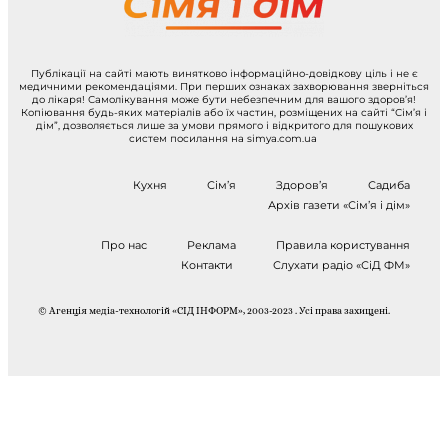
Публікації на сайті мають винятково інформаційно-довідкову ціль і не є
медичними рекомендаціями. При перших ознаках захворювання зверніться
до лікаря! Самолікування може бути небезпечним для вашого здоров’я!
Копіювання будь-яких матеріалів або їх частин, розміщених на сайті “Сім’я і
дім”, дозволяється лише за умови прямого і відкритого для пошукових
систем посилання на simya.com.ua
Кухня
Сім’я
Здоров’я
Садиба
Архів газети «Сім’я і дім»
Про нас
Реклама
Правила користування
Контакти
Слухати радіо «СіД ФМ»
© Агенція медіа-технологій «СІД ІНФОРМ», 2003-2023 . Усі права захищені.