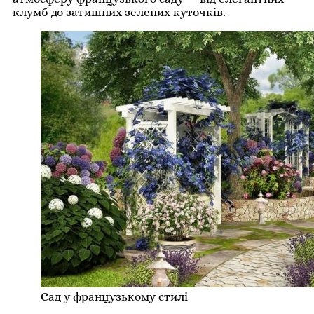
клумб до затишних зелених куточків.
Сад у французькому стилі