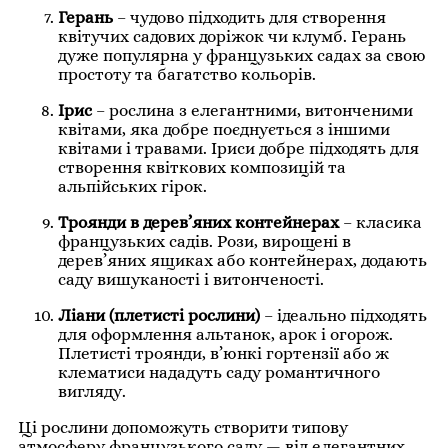
Герань
– чудово підходить для створення
квітучих садових доріжок чи клумб. Герань
дуже популярна у французьких садах за свою
простоту та багатство кольорів.
Ірис
– рослина з елегантними, витонченими
квітами, яка добре поєднується з іншими
квітами і травами. Іриси добре підходять для
створення квіткових композицій та
альпійських гірок.
Троянди в дерев’яних контейнерах
– класика
французьких садів. Рози, вирощені в
дерев’яних ящиках або контейнерах, додають
саду вишуканості і витонченості.
Ліани (плетисті рослини)
– ідеально підходять
для оформлення альтанок, арок і огорож.
Плетисті троянди, в’юнкі гортензії або ж
клематиси нададуть саду романтичного
вигляду.
Ці рослини допоможуть створити типову
атмосферу французького саду — від елегантних