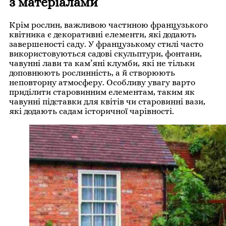
з матеріалами
Крім рослин, важливою частиною французького
квітника є декоративні елементи, які додають
завершеності саду. У французькому стилі часто
використовуються садові скульптури, фонтани,
чавунні лави та кам’яні клумби, які не тільки
доповнюють рослинність, а й створюють
неповторну атмосферу. Особливу увагу варто
приділити старовинним елементам, таким як
чавунні підставки для квітів чи старовинні вази,
які додають садам історичної чарівності.