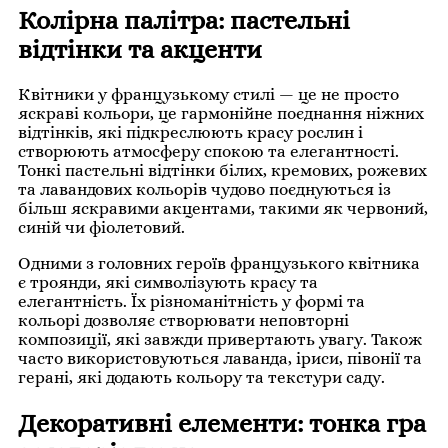
Колірна палітра: пастельні
відтінки та акценти
Квітники у французькому стилі — це не просто
яскраві кольори, це гармонійне поєднання ніжних
відтінків, які підкреслюють красу рослин і
створюють атмосферу спокою та елегантності.
Тонкі пастельні відтінки білих, кремових, рожевих
та лавандових кольорів чудово поєднуються із
більш яскравими акцентами, такими як червоний,
синій чи фіолетовий.
Одними з головних героїв французького квітника
є троянди, які символізують красу та
елегантність. Їх різноманітність у формі та
кольорі дозволяє створювати неповторні
композиції, які завжди привертають увагу. Також
часто використовуються лаванда, іриси, півонії та
герані, які додають кольору та текстури саду.
Декоративні елементи: тонка гра